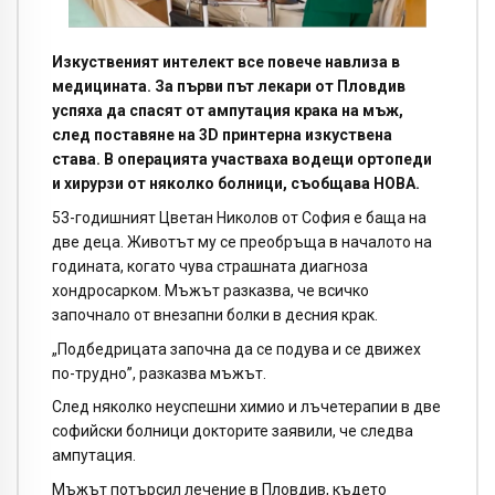
Изкуственият интелект все повече навлиза в
медицината. За първи път лекари от Пловдив
успяха да спасят от ампутация крака на мъж,
след поставяне на 3D принтерна изкуствена
става. В операцията участваха водещи ортопеди
и хирурзи от няколко болници, съобщава НОВА.
53-годишният Цветан Николов от София е баща на
две деца. Животът му се преобръща в началото на
годината, когато чува страшната диагноза
хондросарком. Мъжът разказва, че всичко
започнало от внезапни болки в десния крак.
„Подбедрицата започна да се подува и се движех
по-трудно”, разказва мъжът.
След няколко неуспешни химио и лъчетерапии в две
софийски болници докторите заявили, че следва
ампутация.
Мъжът потърсил лечение в Пловдив, където