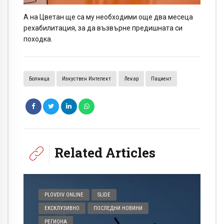
А на Цветан ще са му необходими още два месеца
рехабилитация, за да възвърне предишната си
походка.
Болница
Изкуствен Интелект
Лекар
Пациент
Related Articles
PLOVDIV ONLINE
SLIDE
ЕКСКЛУЗИВНО
ПОСЛЕДНИ НОВИНИ
РЕГИОНА