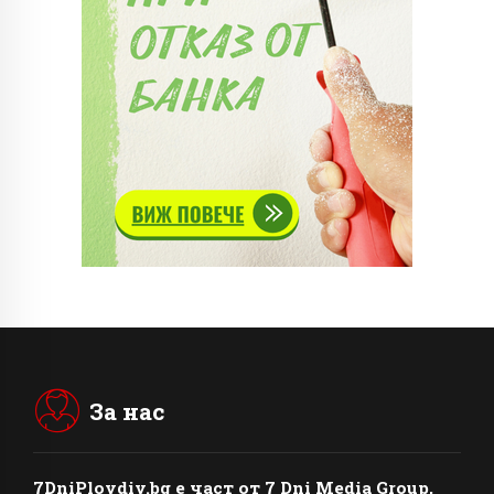
За нас
7DniPlovdiv.bg
e част от
7 Dni Media Group
,