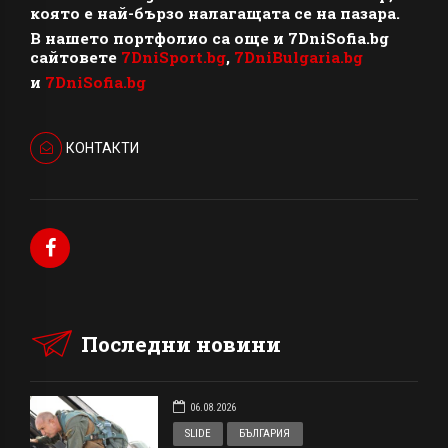
която е най-бързо налагащата се на пазара.
В нашето портфолио са още и 7DniSofia.bg
сайтовете
7DniSport.bg
,
7DniBulgaria.bg
и
7DniSofia.bg
КОНТАКТИ
Последни новини
06.08.2026
SLIDE
БЪЛГАРИЯ