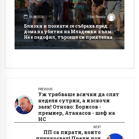
06.08.2026
7 Dni Plovdiv
Близки и познати се събраха пред
дома на убития на Младежки хълм:
Не е педофил, търсеше си приятелка
PREVIOUS
Уж трябваше всички да спят
неделя сутрин, а изскочи
заек! Отново: Борисов -
премиер, Атанасов - шеф на
НС
NEXT
ПП са пирати, които
плячкосват! Преди под