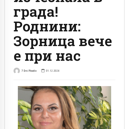
града!
Роднини:
Зорница вече
е при нас
7 Dni Plovdiv
01.12.2024