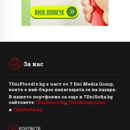
За нас
7DniPlovdiv.bg
e част от
7 Dni Media Group
,
която е най-бързо налагащата се на пазара.
В нашето портфолио са още и 7DniSofia.bg
сайтовете
7DniSport.bg
,
7DniBulgaria.bg
и
7DniSofia.bg
КОНТАКТИ