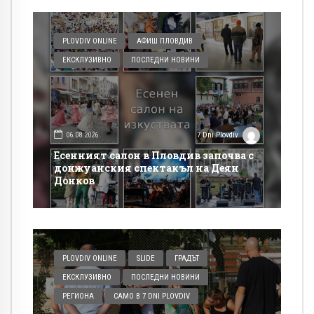
PLOVDIV ONLINE
АФИШ ПЛОВДИВ
ЕКСКЛУЗИВНО
ПОСЛЕДНИ НОВИНИ
06.08.2026
7 Dni Plovdiv
Есенният салон в Пловдив започва с
донжуанския спектакъл на Деян
Донков
PLOVDIV ONLINE
SLIDE
ГРАДЪТ
ЕКСКЛУЗИВНО
ПОСЛЕДНИ НОВИНИ
РЕГИОНА
САМО В 7 DNI PLOVDIV