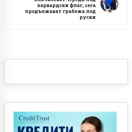
харвардски флаг, сега
продължават грабежа под
руски