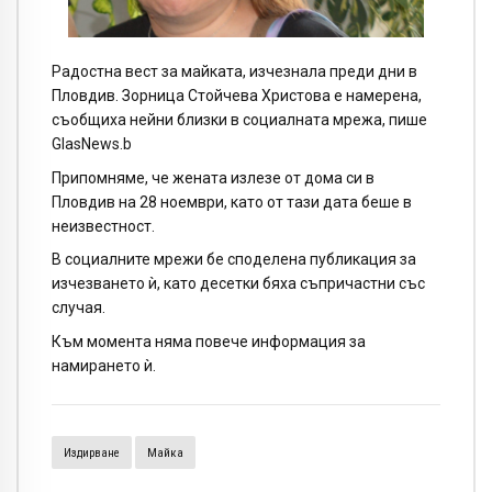
Радостна вест за майката, изчезнала преди дни в
Пловдив. Зорница Стойчева Христова е намерена,
съобщиха нейни близки в социалната мрежа, пише
GlasNews.b
Припомняме, че жената излезе от дома си в
Пловдив на 28 ноември, като от тази дата беше в
неизвестност.
В социалните мрежи бе споделена публикация за
изчезването ѝ, като десетки бяха съпричастни със
случая.
Към момента няма повече информация за
намирането ѝ.
Издирване
Майка