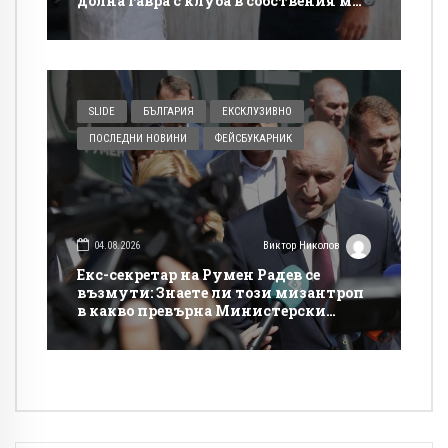
долна гавра с клуба в собствения му
сайт
SLIDE
БЪЛГАРИЯ
ЕКСКЛУЗИВНО
ПОСЛЕДНИ НОВИНИ
ФЕЙСБУКАРНИК
04.08.2026
Виктор Николов
Екс-секретар на Румен Радев се
възмути: Знаете ли този мизантроп
в какво превърна Министерски
съвет!?