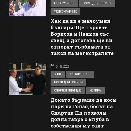
ЕКСКЛУЗИВНО
ПОСЛЕДНИ НОВИНИ
ФЕЙСБУКАРНИК
Хак да ви е малоумни
българи! Ще търсите
Борисов и Нанков със
свещ, а дотогава ще ви
отпорят гърбината от
такси на магистралите
04.08.2026
SLIDE
ЕКСКЛУЗИВНО
ПОСЛЕДНИ НОВИНИ
СПОРТЕН ПЛОВДИВ
ЧЕТИВА
Докато бързаше да носи
пари на Гонзо, босът на
Спартак Пд позволи
долна гавра с клуба в
собствения му сайт