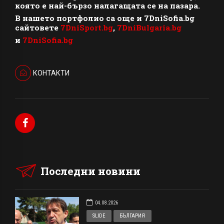
която е най-бързо налагащата се на пазара.
В нашето портфолио са още и 7DniSofia.bg
сайтовете
7DniSport.bg
,
7DniBulgaria.bg
и
7DniSofia.bg
КОНТАКТИ
Последни новини
04.08.2026
SLIDE
БЪЛГАРИЯ