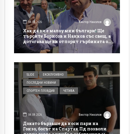
04.08.2026
Виктор Николов
Хак да ви е малоумни българи! Ще
търсите Борисов и Нанков със свещ, а
дотогава ще ви отпорят гърбината от
такси на магистралите
SLIDE
ЕКСКЛУЗИВНО
ПОСЛЕДНИ НОВИНИ
СПОРТЕН ПЛОВДИВ
ЧЕТИВА
04.08.2026
Виктор Николов
Докато бързаше да носи пари на
Гонзо, босът на Спартак Пд позволи