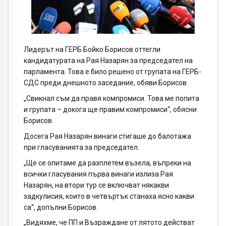
Лидерът на ГЕРБ Бойко Борисов оттегли
кандидатурата на Рая Назарян за председател на
парламента. Това е било решено от групата на ГЕРБ-
СДС преди днешното заседание, обяви Борисов.
„Свикнал съм да правя компромиси. Това ме попита
и групата – докога ще правим компромиси“, обясни
Борисов.
Досега Рая Назарян винаги стигаше до балотажа
при гласуванията за председател.
„Ще се опитаме да разплетем възела, въпреки на
всички гласувания първа винаги излиза Рая
Назарян, на втори тур се включват някакви
задкулисия, които в четвъртък станаха ясно какви
са“, допълни Борисов.
„Видяхме, че ПП и Възраждане от лятото действат