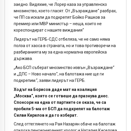
заедно. Видяхме, че Лорер каза за управленско
мнозинство, което гласят. От „Възраждане“ разбрах,
че ПП са искали да подкрепят Бойко Рашков за
премиер или МВР министър – неща, които не
кореспондират с нашите виждания“
Лидерът на ГЕРБ-СДС отбеляза, че не само няма
полза от хаоса в страната, но и това противоречи на
разбиранията му за една нормална европейска
държава.
„Ако БСП съберат мнозинство извън „Възраждане“
и „ДПС – Ново начало“, на балотажа ние ще ги
подкрепим.“, заяви лидерът на ГЕРБ.
Ходът на Борисов даде мат на коалиция
„Москва“, която се готвеше да празнува днес.
Спонсори на една от партиите се оказа, че са
пробили 5-ма от БСП да подкрепят на балотаж
Силви Кирилов и да го изберат.
След оттеглянето на Рая Назарян обаче на балотаж
отидоха пенсионираният уролог и Наталия Киселова