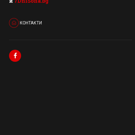
и
7DniSofia.bg
КОНТАКТИ