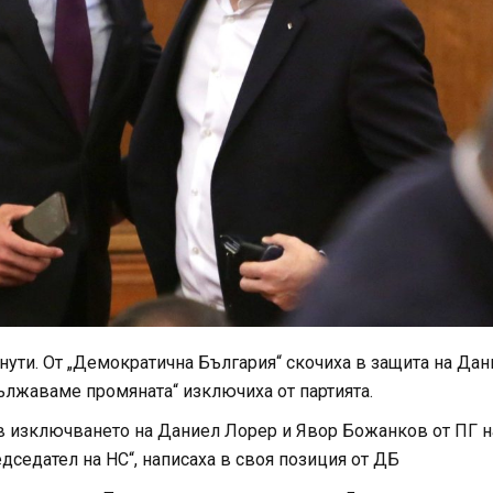
нути. От „Демократична България“ скочиха в защита на Дан
ължаваме промяната“ изключиха от партията.
в изключването на Даниел Лорер и Явор Божанков от ПГ н
дседател на НС“, написаха в своя позиция от ДБ