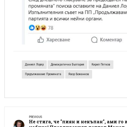
Даниел Лорер
Демократична България
Кирил Петков
Продължаваме Промяната
Явор Божанков
PREVIOUS
Не стига, че "пиян и некъпан", ами го 