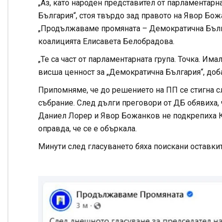
„Аз, като народен представител от парламентар
България“, стоя твърдо зад правото на Явор Бож
„Продължаваме промяната – Демократична Българ
коалицията Елисавета Белобрадова.
„Те са част от парламентарната група. Точка. Има
висша ценност за „Демократична България“, доба
Припомняме, че до решението на ПП се стигна с
събрание. След дълги преговори от ДБ обявиха, че
Даниел Лорер и Явор Божанков не подкрепиха К
оправда, че се е объркала.
Минути след гласуването бяха поискани оставки