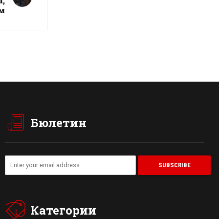
а,
м
Бюлетин
Категории