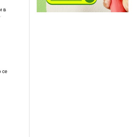
и в
т
 се