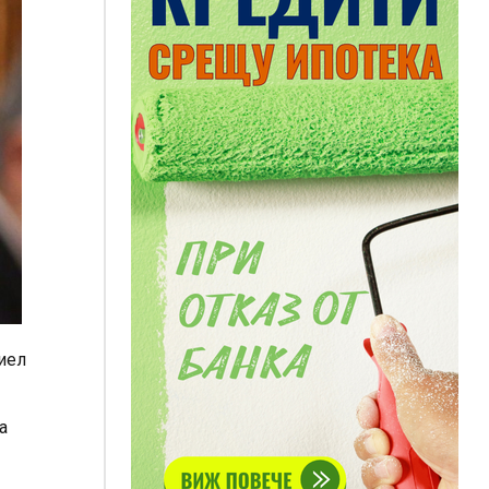
иел
а