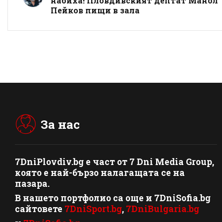
набиха! Пловдивският дептат Манол
Пейков пищи в зала
За нас
7DniPlovdiv.bg
e част от
7 Dni Media Group
,
която е най-бързо налагащата се на
пазара.
В нашето портфолио са още и 7DniSofia.bg
сайтовете
7DniSport.bg
,
7DniBulgaria.bg