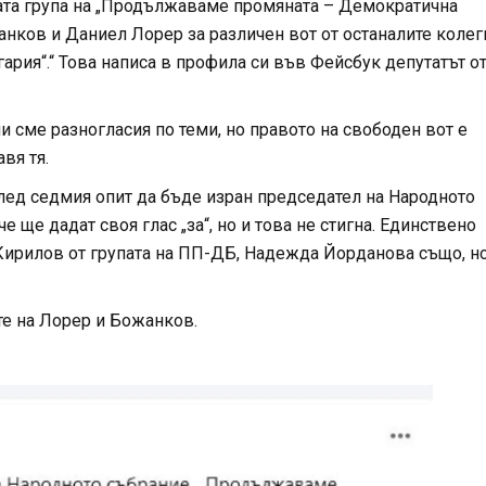
ната група на „Продължаваме промяната – Демократична
анков и Даниел Лорер за различен вот от останалите колег
ия“.“ Това написа в профила си във Фейсбук депутатът о
ли сме разногласия по теми, но правото на свободен вот е
вя тя.
лед седмия опит да бъде изран председател на Народното
 ще дадат своя глас „за“, но и това не стигна. Единствено
ирилов от групата на ПП-ДБ, Надежда Йорданова също, но
те на Лорер и Божанков.