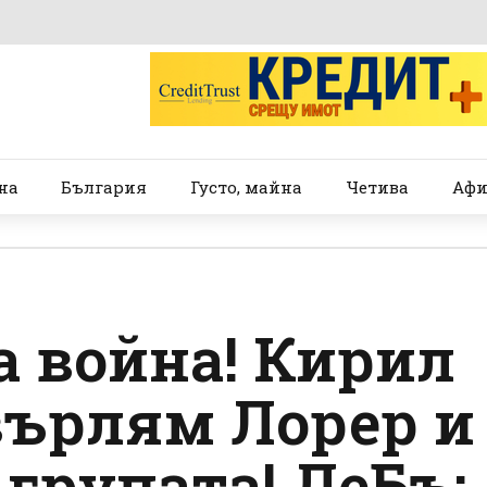
на
България
Густо, майна
Четива
Афи
 война! Кирил
върлям Лорер и
групата! ДеБъ: