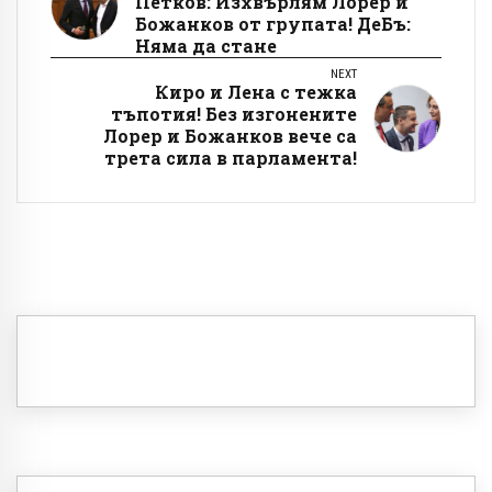
Петков: Изхвърлям Лорер и
Божанков от групата! ДеБъ:
Няма да стане
NEXT
Киро и Лена с тежка
тъпотия! Без изгонените
Лорер и Божанков вече са
трета сила в парламента!