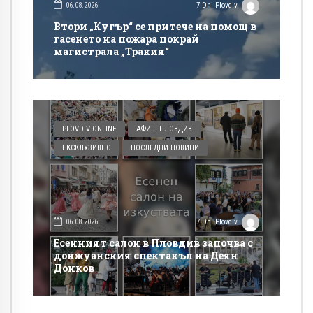
06.08.2026
7 Dni Plovdiv
Втори „Кугър“ се притече на помощ в
гасенето на пожара покрай
магистрала „Тракия“
PLOVDIV ONLINE
АФИШ ПЛОВДИВ
ЕКСКЛУЗИВНО
ПОСЛЕДНИ НОВИНИ
06.08.2026
7 Dni Plovdiv
Есенният салон в Пловдив започва с
донжуанския спектакъл на Деян
Донков