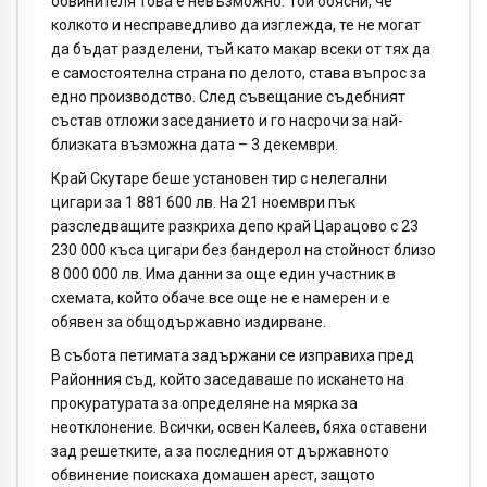
обвинителя това е невъзможно. Той обясни, че
колкото и несправедливо да изглежда, те не могат
да бъдат разделени, тъй като макар всеки от тях да
е самостоятелна страна по делото, става въпрос за
едно производство. След съвещание съдебният
състав отложи заседанието и го насрочи за най-
близката възможна дата – 3 декември.
Край Скутаре беше установен тир с нелегални
цигари за 1 881 600 лв. На 21 ноември пък
разследващите разкриха депо край Царацово с 23
230 000 къса цигари без бандерол на стойност близо
8 000 000 лв. Има данни за още един участник в
схемата, който обаче все още не е намерен и е
обявен за общодържавно издирване.
В събота петимата задържани се изправиха пред
Районния съд, който заседаваше по искането на
прокуратурата за определяне на мярка за
неотклонение. Всички, освен Калеев, бяха оставени
зад решетките, а за последния от държавното
обвинение поискаха домашен арест, защото