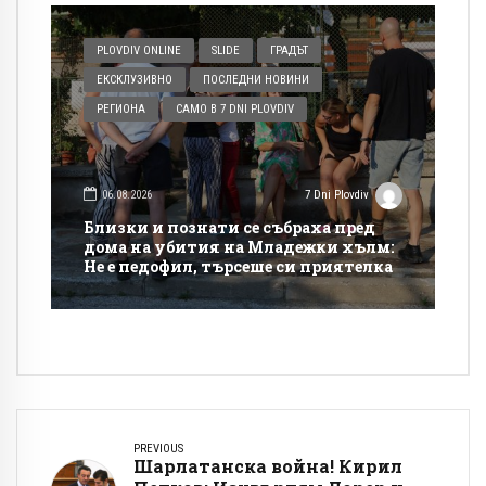
PLOVDIV ONLINE
SLIDE
ГРАДЪТ
ЕКСКЛУЗИВНО
ПОСЛЕДНИ НОВИНИ
РЕГИОНА
САМО В 7 DNI PLOVDIV
06.08.2026
7 Dni Plovdiv
Близки и познати се събраха пред
дома на убития на Младежки хълм:
Не е педофил, търсеше си приятелка
PREVIOUS
Шарлатанска война! Кирил