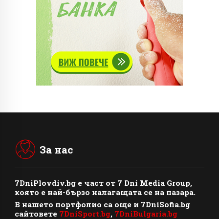
За нас
7DniPlovdiv.bg
e част от
7 Dni Media Group
,
която е най-бързо налагащата се на пазара.
В нашето портфолио са още и 7DniSofia.bg
сайтовете
7DniSport.bg
,
7DniBulgaria.bg