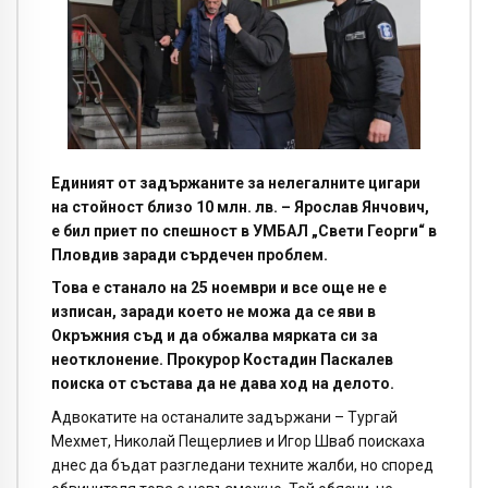
Единият от задържаните за нелегалните цигари
на стойност близо 10 млн. лв. – Ярослав Янчович,
е бил приет по спешност в УМБАЛ „Свети Георги“ в
Пловдив заради сърдечен проблем.
Това е станало на 25 ноември и все още не е
изписан, заради което не можа да се яви в
Окръжния съд и да обжалва мярката си за
неотклонение. Прокурор Костадин Паскалев
поиска от състава да не дава ход на делото.
Адвокатите на останалите задържани – Тургай
Мехмет, Николай Пещерлиев и Игор Шваб поискаха
днес да бъдат разгледани техните жалби, но според