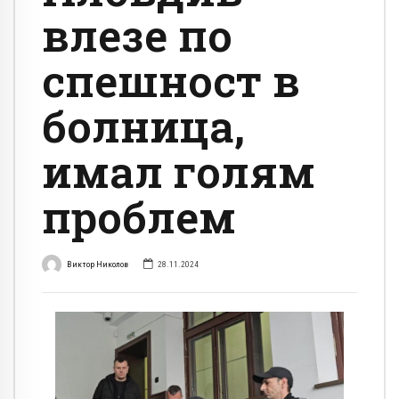
влезе по
спешност в
болница,
имал голям
проблем
Виктор Николов
28.11.2024