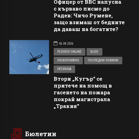
Офицер от ВВС напусна
с кърваво писмо до
Радев: Чичо Румене,
защо взимаш от бедните
да даваш на богатите?
06.08.2026
PLOVDIV ONLINE
SLIDE
ЕКСКЛУЗИВНО
ПОСЛЕДНИ НОВИНИ
РЕГИОНА
Втори „Кугър“ се
притече на помощ в
гасенето на пожара
покрай магистрала
„Тракия“
Бюлетин