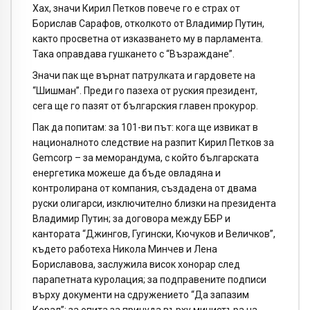
Хах, значи Кирил Петков повече го е страх от
Борислав Сарафов, отколкото от Владимир Путин,
както просветна от изказването му в парламента.
Така оправдава гушкането с “Възраждане”.
Значи пак ще върнат патрулката и гардовете на
“Шишман”. Преди го пазеха от руския президент,
сега ще го пазят от българския главен прокурор.
Пак да попитам: за 101-ви път: кога ще извикат в
националното следствие на разпит Кирил Петков за
Gemcorp – за меморандума, с който българската
енергетика можеше да бъде овладяна и
контролирана от компания, създадена от двама
руски олигарси, изключително близки на президента
Владимир Путин; за договора между ББР и
кантората “Джингов, Гугински, Кючуков и Величков”,
където работеха Никола Минчев и Лена
Бориславова, заслужила висок хонорар след
парапетната куролация; за подправените подписи
върху документи на сдружението “Да запазим
Корал”; за опита за принуда върху министъра на