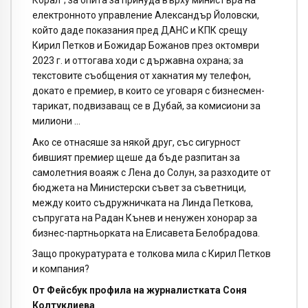
електронното управление Александър Йоловски,
който даде показания пред ДАНС и КПК срещу
Кирил Петков и Божидар Божанов през октомври
2023 г. и оттогава ходи с държавна охрана; за
текстовите съобщения от хакнатия му телефон,
докато е премиер, в които се уговаря с бизнесмен-
тарикат, подвизаващ се в Дубай, за комисиони за
милиони …
Ако се отнасяше за някой друг, със сигурност
бившият премиер щеше да бъде разпитан за
самолетния воаяж с Лена до Солун, за разходите от
бюджета на Министерски съвет за съветници,
между които съдружничката на Линда Петкова,
съпругата на Радан Кънев и ненужен хонорар за
бизнес-партньорката на Елисавета Белобрадова.
Защо прокуратурата е толкова мила с Кирил Петков
и компания?
От Фейсбук профила на журналистката Соня
Колтуклиева