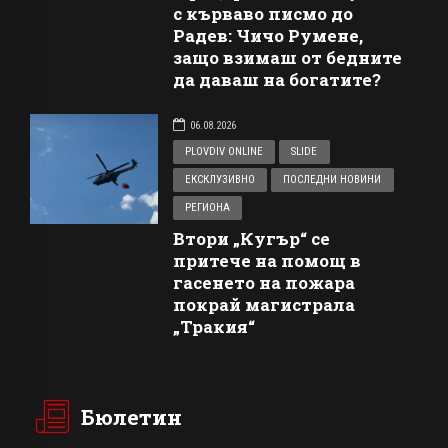
с кърваво писмо до
Радев: Чичо Румене,
защо взимаш от бедните
да даваш на богатите?
06.08.2026
PLOVDIV ONLINE
SLIDE
ЕКСКЛУЗИВНО
ПОСЛЕДНИ НОВИНИ
РЕГИОНА
Втори „Кугър“ се
притече на помощ в
гасенето на пожара
покрай магистрала
„Тракия“
Бюлетин