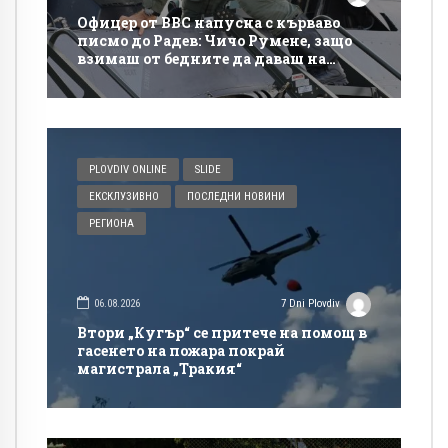
Офицер от ВВС напусна с кърваво
писмо до Радев: Чичо Румене, защо
взимаш от бедните да даваш на
богатите?
PLOVDIV ONLINE
SLIDE
ЕКСКЛУЗИВНО
ПОСЛЕДНИ НОВИНИ
РЕГИОНА
06.08.2026
7 Dni Plovdiv
Втори „Кугър“ се притече на помощ в
гасенето на пожара покрай
магистрала „Тракия“