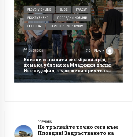
PLOVDIV ONLINE
SLIDE
ГРАДЪТ
ЕКСКЛУЗИВНО
ПОСЛЕДНИ НОВИНИ
РЕГИОНА
САМО В 7 DNI PLOVDIV
06.08.2026
7 Dni Plovdiv
Близки и познати се събраха пред
дома на убития на Младежки хълм:
Не е педофил, търсеше си приятелка
PREVIOUS
Не тръгвайте точно сега към
Пловдив! Задръстването на