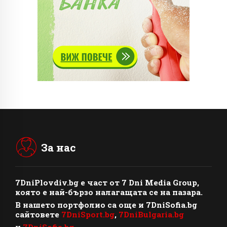
За нас
7DniPlovdiv.bg
e част от
7 Dni Media Group
,
която е най-бързо налагащата се на пазара.
В нашето портфолио са още и 7DniSofia.bg
сайтовете
7DniSport.bg
,
7DniBulgaria.bg