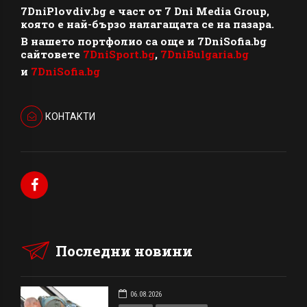
7DniPlovdiv.bg
e част от
7 Dni Media Group
,
която е най-бързо налагащата се на пазара.
В нашето портфолио са още и 7DniSofia.bg
сайтовете
7DniSport.bg
,
7DniBulgaria.bg
и
7DniSofia.bg
КОНТАКТИ
Последни новини
06.08.2026