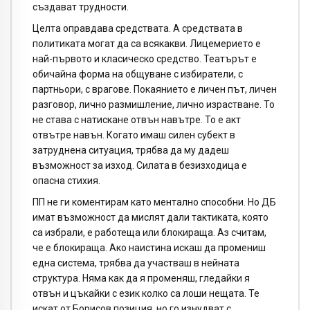
създават трудности.
Целта оправдава средствата. А средствата в
политиката могат да са всякакви. Лицемерието е
най-първото и класическо средство. Театърът е
обичайна форма на общуване с избиратели, с
партньори, с врагове. Покаянието е личен път, личен
разговор, лично размишление, лично израстване. То
не става с натискане отвън навътре. То е акт
отвътре навън. Когато имаш силен субект в
затруднена ситуация, трябва да му дадеш
възможност за изход. Силата в безизходица е
опасна стихия.
ПП не ги коментирам като ментално способни. Но ДБ
имат възможност да мислят дали тактиката, която
са избрали, е работеща или блокираща. Аз считам,
че е блокираща. Ако наистина искаш да промениш
една система, трябва да участваш в нейната
структура. Няма как да я променяш, гледайки я
отвън и цъкайки с език колко са лоши нещата. Те
искат от Борисов позиция, но го изнудват с