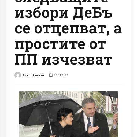
избори ДеБъ
се отцепват, а
простите от
ПП изчезват
Виктор Николов
24.11.2024