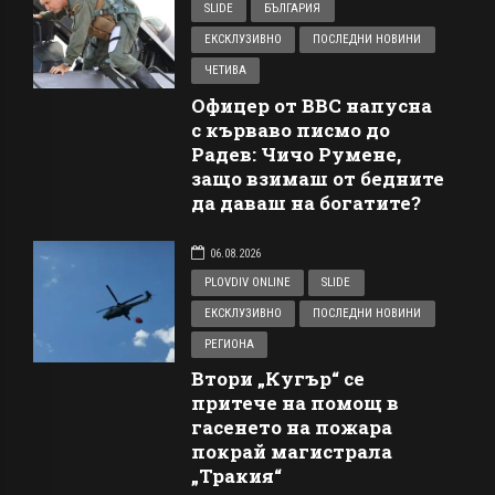
SLIDE
БЪЛГАРИЯ
ЕКСКЛУЗИВНО
ПОСЛЕДНИ НОВИНИ
ЧЕТИВА
Офицер от ВВС напусна
с кърваво писмо до
Радев: Чичо Румене,
защо взимаш от бедните
да даваш на богатите?
06.08.2026
PLOVDIV ONLINE
SLIDE
ЕКСКЛУЗИВНО
ПОСЛЕДНИ НОВИНИ
РЕГИОНА
Втори „Кугър“ се
притече на помощ в
гасенето на пожара
покрай магистрала
„Тракия“