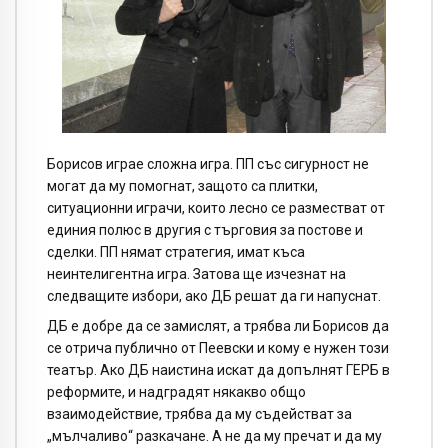
Борисов играе сложна игра. ПП със сигурност не
могат да му помогнат, защото са плитки,
ситуационни играчи, които лесно се разместват от
единия полюс в другия с търговия за постове и
сделки. ПП нямат стратегия, имат къса
неинтелигентна игра. Затова ще изчезнат на
следващите избори, ако ДБ решат да ги напуснат.
ДБ е добре да се замислят, а трябва ли Борисов да
се отрича публично от Пеевски и кому е нужен този
театър. Ако ДБ наистина искат да допълнят ГЕРБ в
реформите, и надградят някакво общо
взаимодействие, трябва да му съдействат за
„мълчаливо“ разкачане. А не да му пречат и да му