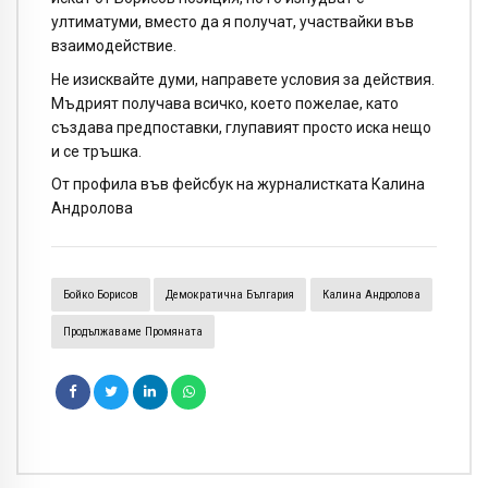
ултиматуми, вместо да я получат, участвайки във
взаимодействие.
Не изисквайте думи, направете условия за действия.
Мъдрият получава всичко, което пожелае, като
създава предпоставки, глупавият просто иска нещо
и се тръшка.
От профила във фейсбук на журналистката Калина
Андролова
Бойко Борисов
Демократична България
Калина Андролова
Продължаваме Промяната