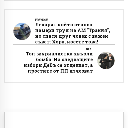
PREVIOUS
Лекарят който отново
намери труп на АМ "Тракия",
но спаси друг човек с важен
съвет: Хора, носете това!
NEXT
Топ-журналистка хвърли
бомба: На следващите
избори ДеБъ се отцепват, а
простите от ПП изчезват