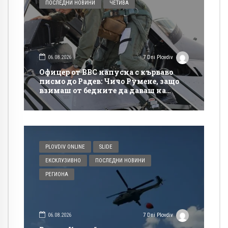
ПОСЛЕДНИ НОВИНИ
ЧЕТИВА
06.08.2026
7 Dni Plovdiv
Офицер от ВВС напусна с кърваво
писмо до Радев: Чичо Румене, защо
взимаш от бедните да даваш на
богатите?
PLOVDIV ONLINE
SLIDE
ЕКСКЛУЗИВНО
ПОСЛЕДНИ НОВИНИ
РЕГИОНА
06.08.2026
7 Dni Plovdiv