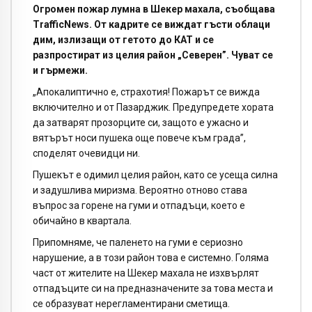
Огромен пожар лумна в Шекер махала, съобщава
TrafficNews. От кадрите се виждат гъсти облаци
дим, излизащи от гетото до КАТ и се
разпростират из целия район „Северен”. Чуват се
и гърмежи.
„Апокалиптично е, страхотия! Пожарът се вижда
включително и от Пазарджик. Предупредете хората
да затварят прозорците си, защото е ужасно и
вятърът носи пушека още повече към града”,
споделят очевидци ни.
Пушекът е одимил целия район, като се усеща силна
и задушлива миризма. Вероятно отново става
въпрос за горене на гуми и отпадъци, което е
обичайно в квартала.
Припомняме, че паленето на гуми е сериозно
нарушение, а в този район това е системно. Голяма
част от жителите на Шекер махала не изхвърлят
отпадъците си на предназначените за това места и
се образуват нерегламентирани сметища.