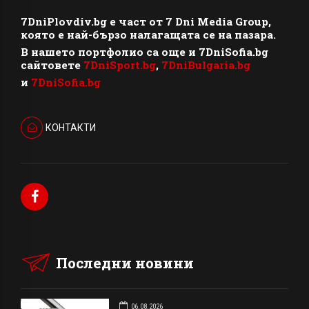
7DniPlovdiv.bg
e част от
7 Dni Media Group
,
която е най-бързо налагащата се на пазара.
В нашето портфолио са още и 7DniSofia.bg
сайтовете
7DniSport.bg
,
7DniBulgaria.bg
и
7DniSofia.bg
КОНТАКТИ
Последни новини
06.08.2026