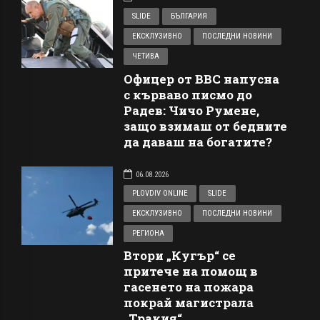
SLIDE
БЪЛГАРИЯ
ЕКСКЛУЗИВНО
ПОСЛЕДНИ НОВИНИ
ЧЕТИВА
Офицер от ВВС напусна
с кърваво писмо до
Радев: Чичо Румене,
защо взимаш от бедните
да даваш на богатите?
06.08.2026
PLOVDIV ONLINE
SLIDE
ЕКСКЛУЗИВНО
ПОСЛЕДНИ НОВИНИ
РЕГИОНА
Втори „Кугър“ се
притече на помощ в
гасенето на пожара
покрай магистрала
„Тракия“