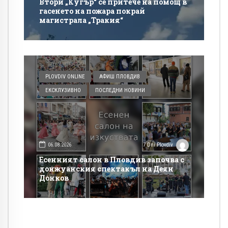
Втори „Кугър“ се притече на помощ в
гасенето на пожара покрай
магистрала „Тракия“
PLOVDIV ONLINE
АФИШ ПЛОВДИВ
ЕКСКЛУЗИВНО
ПОСЛЕДНИ НОВИНИ
06.08.2026
7 Dni Plovdiv
Есенният салон в Пловдив започва с
донжуанския спектакъл на Деян
Донков