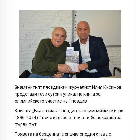
Знаменитият пловдивски журналист Илия Кисимов
представи тази сутрин уникална книга за
олимпийското участие на Пловдив.
Книгата „България и Пловдив на олимпийските игри
1896-2024 г.“ вече излезе от печат и бе показана за
първи път.
​Появата на безценната енциклопедия става с