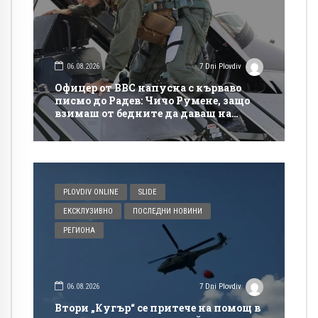
06.08.2026
7 Dni Plovdiv
Офицер от ВВС напусна с кърваво
писмо до Радев: Чичо Румене, защо
взимаш от бедните да даваш на
богатите?
PLOVDIV ONLINE
SLIDE
ЕКСКЛУЗИВНО
ПОСЛЕДНИ НОВИНИ
РЕГИОНА
06.08.2026
7 Dni Plovdiv
Втори „Кугър“ се притече на помощ в