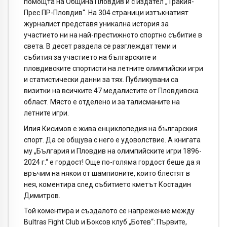
помощта на Община Пловдив и с издател „Тракия-
Прес ПР-Пловдив“. На 304 страници изтъкнатият
журналист представя уникална история за
участието ни на най-престижното спортно събитие в
света. В десет раздела се разглеждат теми и
събития за участието на българските и
пловдивските спортисти на летните олимпийски игри
и статистически данни за тях. Публикувани са
визитки на всичките 47 медалистите от Пловдивска
област. Място е отделено и за талисманите на
летните игри.
Илия Кисимов е жива енциклопедия на българския
спорт. Да се общува с него е удоволствие. А книгата
му „България и Пловдив на олимпийските игри 1896-
2024 г.“ е гордост! Още по-голяма гордост беше да я
връчим на някои от шампионите, които блестят в
нея, коментира след събитието кметът Костадин
Димитров.
Той коментира и създалото се напрежение между
Bultras Fight Club и Боксов клуб „Ботев“: Първите,