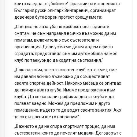
които са една от „бойните“ фракции на изгонения от
България руски олигарх Зингаревич, организират
довечера бутафорен протест срещу кмета:
„Специално за клуба по кикбокс през годините
смятам, че съм направил всичко възможно да им
помагам, включително със състезатели и
организация. Дори успяхме да им дадем офис в
сградата, предоставял съм им автомобила на моя
клуб по таекуондо да ходят на състезания.“
„Показал съм, че като спортен клуб, като кмет, сме
им давали всичко възможно да осъществяват
своята спортна дейност. Няколко месеца се опитвах
да помиря двата клуба. Имаме предложения към
клуба. Да се направи график за двата клуба и да
ползват заедно. Можем да предложим и друго
помещение, където те да водят своите занятия. Ако
те са съгласни ще го направим“.
„Важното е да не спира спортният процес, да има
състезатели, които да печелят медали. Договорът с