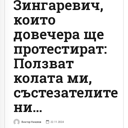
Зингаревич,
които
довечера ще
протестират:
Ползват
колата ми,
състезателите
ни…
Виктор Николов
22.11.2024