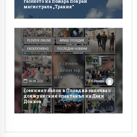
гасенето на пожара покрай
магистрала „Тракия“
PLOVDIV ONLINE
АФИШ ПЛОВДИВ
ЕКСКЛУЗИВНО
ПОСЛЕДНИ НОВИНИ
06.08.2026
7 Dni Plovdiv
Есенният салон в Пловдив започва с
донжуанския спектакъл на Деян
Донков