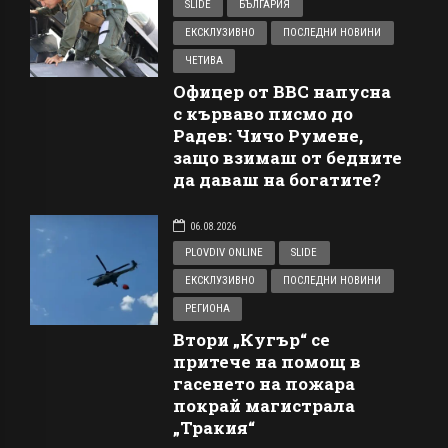
SLIDE
БЪЛГАРИЯ
ЕКСКЛУЗИВНО
ПОСЛЕДНИ НОВИНИ
ЧЕТИВА
Офицер от ВВС напусна
с кърваво писмо до
Радев: Чичо Румене,
защо взимаш от бедните
да даваш на богатите?
06.08.2026
PLOVDIV ONLINE
SLIDE
ЕКСКЛУЗИВНО
ПОСЛЕДНИ НОВИНИ
РЕГИОНА
Втори „Кугър“ се
притече на помощ в
гасенето на пожара
покрай магистрала
„Тракия“