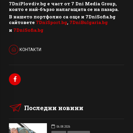
7DniPlovdiv.bg
e част от
7 Dni Media Group
,
която е най-бързо налагащата се на пазара.
В нашето портфолио са още и 7DniSofia.bg
сайтовете
7DniSport.bg
,
7DniBulgaria.bg
и
7DniSofia.bg
КОНТАКТИ
Последни новини
06.08.2026