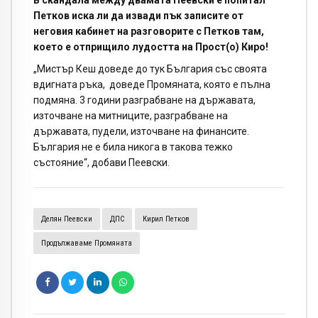
В скандала между двамата Пеевски е попитал
Петков иска ли да извади пък записите от
неговия кабинет на разговорите с Петков там,
което е отприщило лудостта на Прост(о) Киро!
„Мистър Кеш доведе до тук България със своята
вдигната ръка, доведе Промяната, която е пълна
подмяна. 3 години разграбване на държавата,
източване на митниците, разграбване на
държавата, пудели, източване на финансите.
България не е била никога в такова тежко
състояние“, добави Пеевски.
Делян Пеевски
ДПС
Кирил Петков
Продължаваме Промяната