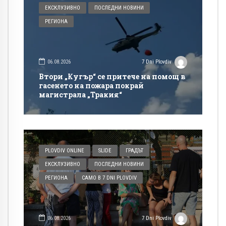
ЕКСКЛУЗИВНО
ПОСЛЕДНИ НОВИНИ
РЕГИОНА
06.08.2026
7 Dni Plovdiv
Втори „Кугър“ се притече на помощ в
гасенето на пожара покрай
магистрала „Тракия“
PLOVDIV ONLINE
SLIDE
ГРАДЪТ
ЕКСКЛУЗИВНО
ПОСЛЕДНИ НОВИНИ
РЕГИОНА
САМО В 7 DNI PLOVDIV
06.08.2026
7 Dni Plovdiv