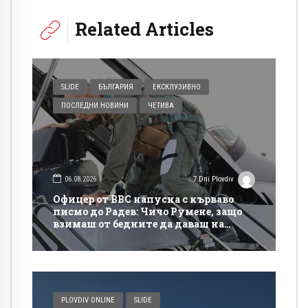
Related Articles
SLIDE
БЪЛГАРИЯ
ЕКСКЛУЗИВНО
ПОСЛЕДНИ НОВИНИ
ЧЕТИВА
06.08.2026
7 Dni Plovdiv
Офицер от ВВС напусна с кърваво
писмо до Радев: Чичо Румене, защо
взимаш от бедните да даваш на
богатите?
PLOVDIV ONLINE
SLIDE