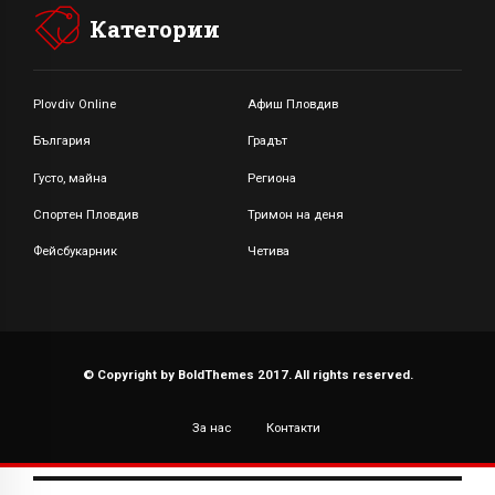
Категории
Plovdiv Online
Афиш Пловдив
България
Градът
Густо, майна
Региона
Спортен Пловдив
Тримон на деня
Фейсбукарник
Четива
© Copyright by BoldThemes 2017. All rights reserved.
За нас
Контакти