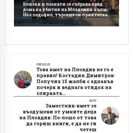
Близки и познати се събраха пред
дома на убития на Младежки хълм:
Не е педофил, търсеше си приятелка
PREVIOUS
Това кмет на Пловдив не го е
правил! Костадин Димитров:
Получих 15 жалби с еднакъв
почерк и веднага отидох на
спирката...
NEXT
Заместник-кмет се
въодушеви от умните деца
на Пловдив: По-лошо от това
да гориш книги, е да не ги
четеш