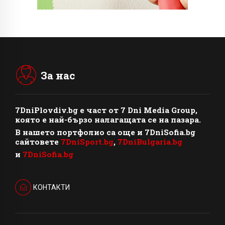
За нас
7DniPlovdiv.bg
e част от
7 Dni Media Group
,
която е най-бързо налагащата се на пазара.
В нашето портфолио са още и 7DniSofia.bg
сайтовете
7DniSport.bg
,
7DniBulgaria.bg
и
7DniSofia.bg
КОНТАКТИ