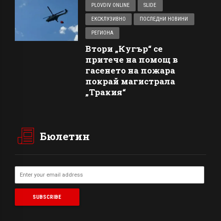
PLOVDIV ONLINE
SLIDE
ЕКСКЛУЗИВНО
ПОСЛЕДНИ НОВИНИ
РЕГИОНА
Втори „Кугър“ се
притече на помощ в
гасенето на пожара
покрай магистрала
„Тракия“
Бюлетин