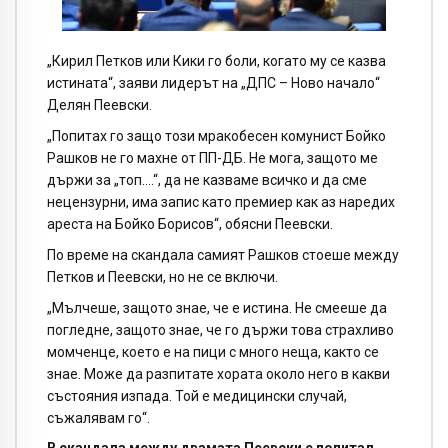
„Кирил Петков или Кики го боли, когато му се казва
истината“, заяви лидерът на „ДПС – Ново начало“
Делян Пеевски.
„Попитах го защо този мракобесен комунист Бойко
Рашков не го махне от ПП-ДБ. Не мога, защото ме
държи за „топ….“, да не казваме всичко и да сме
нецензурни, има запис като премиер как аз наредих
ареста на Бойко Борисов“, обясни Пеевски.
По време на скандала самият Рашков стоеше между
Петков и Пеевски, но не се включи.
„Мълчеше, защото знае, че е истина. Не смееше да
погледне, защото знае, че го държи това страхливо
момченце, което е на пици с много неща, както се
знае. Може да разпитате хората около него в какви
състояния изпада. Той е медицински случай,
съжалявам го“.