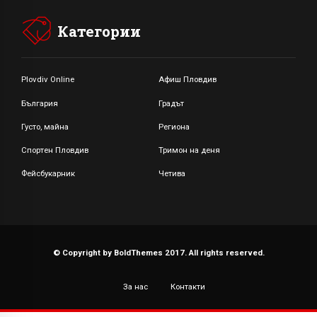
Категории
Plovdiv Online
Афиш Пловдив
България
Градът
Густо, майна
Региона
Спортен Пловдив
Тримон на деня
Фейсбукарник
Четива
© Copyright by BoldThemes 2017. All rights reserved.
За нас
Контакти