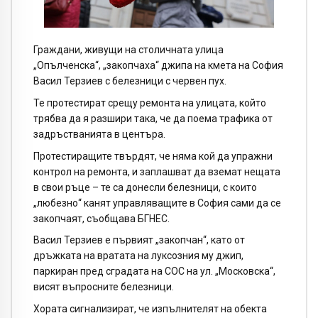
Граждани, живущи на столичната улица
„Опълченска“, „закопчаха“ джипа на кмета на София
Васил Терзиев с белезници с червен пух.
Те протестират срещу ремонта на улицата, който
трябва да я разшири така, че да поема трафика от
задръстванията в центъра.
Протестиращите твърдят, че няма кой да упражни
контрол на ремонта, и заплашват да вземат нещата
в свои ръце – те са донесли белезници, с които
„любезно“ канят управляващите в София сами да се
закопчаят, съобщава БГНЕС.
Васил Терзиев е първият „закопчан“, като от
дръжката на вратата на луксозния му джип,
паркиран пред сградата на СОС на ул. „Московска“,
висят въпросните белезници.
Хората сигнализират, че изпълнителят на обекта