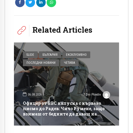
Related Articles
SLIDE
БЪЛГАРИЯ
ЕКСКЛУЗИВНО
ПОСЛЕДНИ НОВИНИ
ЧЕТИВА
06.08.2026
7 Dni Plovdiv
Офицер от ВВС напусна с кърваво
писмо до Радев: Чичо Румене, защо
взимаш от бедните да даваш на
богатите?