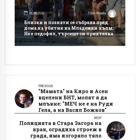
06.08.2026
7 Dni Plovdiv
Близки и познати се събраха пред
дома на убития на Младежки хълм:
Не е педофил, търсеше си приятелка
PREVIOUS
"Мамата" на Киро и Асен
вцепени БНТ, молят я да
млъкне: "МЕЧ не е на Руди
Гела, а на Васил Божков"
NEXT
Полицията в Стара Загора на
крак, оградиха строеж в
града, има изгоряло тяло