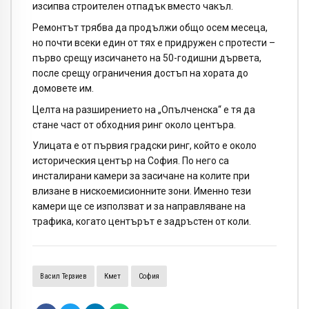
изсипва строителен отпадък вместо чакъл.
Ремонтът трябва да продължи общо осем месеца,
но почти всеки един от тях е придружен с протести –
първо срещу изсичането на 50-годишни дървета,
после срещу ограничения достъп на хората до
домовете им.
Целта на разширението на „Опълченска“ е тя да
стане част от обходния ринг около центъра.
Улицата е от първия градски ринг, който е около
историческия център на София. По него са
инсталирани камери за засичане на колите при
влизане в нискоемисионните зони. Именно тези
камери ще се използват и за направляване на
трафика, когато центърът е задръстен от коли.
Васил Терзиев
Кмет
София