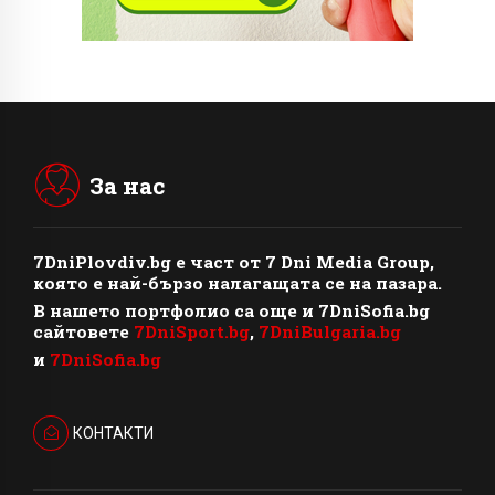
За нас
7DniPlovdiv.bg
e част от
7 Dni Media Group
,
която е най-бързо налагащата се на пазара.
В нашето портфолио са още и 7DniSofia.bg
сайтовете
7DniSport.bg
,
7DniBulgaria.bg
и
7DniSofia.bg
КОНТАКТИ