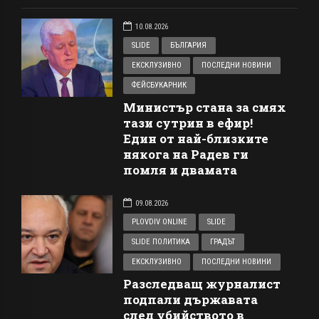
10.08.2026
SLIDE
БЪЛГАРИЯ
ЕКСКЛУЗИВНО
ПОСЛЕДНИ НОВИНИ
ФЕЙСБУКАРНИК
Министър стана за смях
тази сутрин в ефир!
Един от най-близките
някога на Радев ги
помля и двамата
09.08.2026
PLOVDIV ONLINE
SLIDE
SLIDE ПОЛИТИКА
ГРАДЪТ
ЕКСКЛУЗИВНО
ПОСЛЕДНИ НОВИНИ
Разследващ журналист
подпали държавата
след убийството в