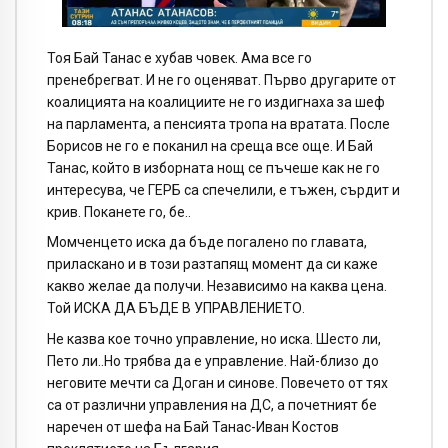
Тоя Бай Танас е хубав човек. Ама все го
пренебрегват. И не го оценяват. Първо другарите от
коалицията на коалициите не го издигнаха за шеф
на парламента, а пенсията тропа на вратата. После
Борисов не го е поканил на среща все още. И Бай
Танас, който в изборната нощ се пъчеше как не го
интересува, че ГЕРБ са спечелили, е тъжен, сърдит и
крив. Поканете го, бе..
Момченцето иска да бъде погалено по главата,
приласкано и в този разтапящ момент да си каже
какво желае да получи. Независимо на каква цена.
Той ИСКА ДА БЪДЕ В УПРАВЛЕНИЕТО.
Не казва кое точно управление, но иска. Шесто ли,
Пето ли..Но трябва да е управление. Най-близо до
неговите мечти са Доган и синове. Повечето от тях
са от различни управления на ДС, а почетният бе
наречен от шефа на Бай Танас-Иван Костов