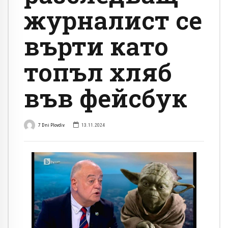
журналист се
върти като
топъл хляб
във фейсбук
7 Dni Plovdiv
13.11.2024