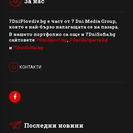
За нас
7DniPlovdiv.bg
e част от
7 Dni Media Group
,
която е най-бързо налагащата се на пазара.
В нашето портфолио са още и 7DniSofia.bg
сайтовете
7DniSport.bg
,
7DniBulgaria.bg
и
7DniSofia.bg
КОНТАКТИ
Последни новини