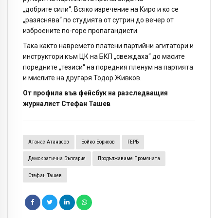
„добрите сили“. Всяко изречение на Киро и ко се
„разяснява“ по студията от сутрин до вечер от
изброените по-горе пропагандисти.
Така както навремето платени партийни агитатори и
инструктори към ЦК на БКП „свеждаха“ до масите
поредните „тезиси“ на поредния пленум на партията
и мислите на другаря Тодор Живков.
От профила във фейсбук на разследващия
журналист Стефан Ташев
Атанас Атанасов
Бойко Борисов
ГЕРБ
Демократична България
Продължаваме Промяната
Стефан Ташев