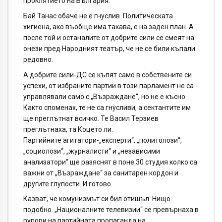
проклятието на България.
Бай Танас обаче не е гнуслив. Политическата
хигиена, ако въобще има такава, е на заден план. А
после той и останалите от добрите сили се смеят на
онези пред Народният театър, че не се били къпали
редовно.
А добрите сили-ДС се къпят само в собствените си
успехи, от избраните партии в този парламент не са
управлявали само с „Възраждане“, но не е късно.
Както споменах, те не са гнусливи, а сектантите им
ще преглътнат всичко. Те Васил Терзиев
преглътнаха, та Коцето ли.
Партийните агитатори-„експерти“, „политолози“,
„социолози“, „журналисти“ и „независими
анализатори“ ще разяснят в поне 30 студия колко са
важни от „Възраждане“ за санитарен кордон и
другите глупости. И готово.
Казват, че комунизмът си бил отишъл. Нищо
подобно. „Националните телевизии“ се превърнаха в
рупори на партийната пропаганда на