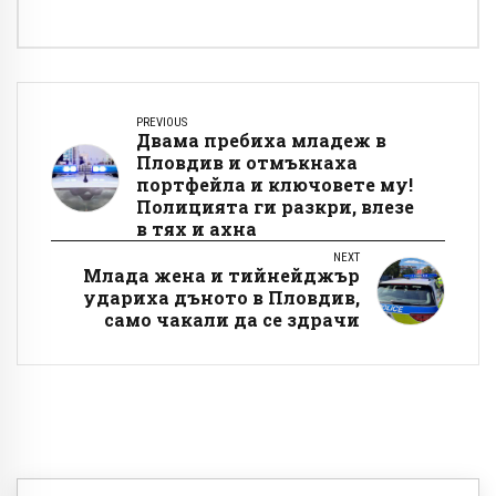
PREVIOUS
Двама пребиха младеж в
Пловдив и отмъкнаха
портфейла и ключовете му!
Полицията ги разкри, влезе
в тях и ахна
NEXT
Млада жена и тийнейджър
удариха дъното в Пловдив,
само чакали да се здрачи