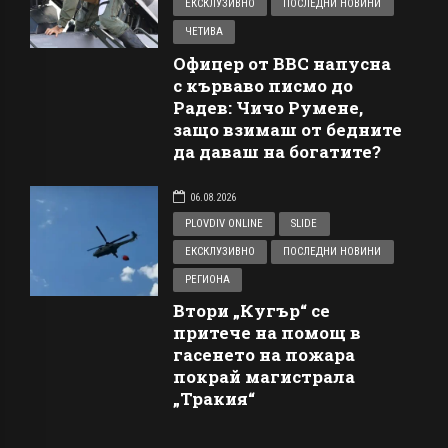
ЕКСКЛУЗИВНО
ПОСЛЕДНИ НОВИНИ
ЧЕТИВА
Офицер от ВВС напусна
с кърваво писмо до
Радев: Чичо Румене,
защо взимаш от бедните
да даваш на богатите?
06.08.2026
PLOVDIV ONLINE
SLIDE
ЕКСКЛУЗИВНО
ПОСЛЕДНИ НОВИНИ
РЕГИОНА
Втори „Кугър“ се
притече на помощ в
гасенето на пожара
покрай магистрала
„Тракия“