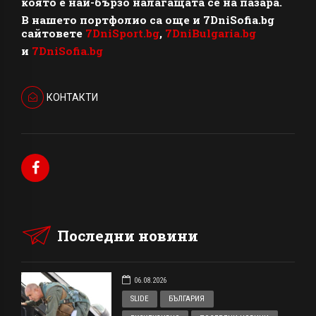
която е най-бързо налагащата се на пазара.
В нашето портфолио са още и 7DniSofia.bg
сайтовете
7DniSport.bg
,
7DniBulgaria.bg
и
7DniSofia.bg
КОНТАКТИ
Последни новини
06.08.2026
SLIDE
БЪЛГАРИЯ