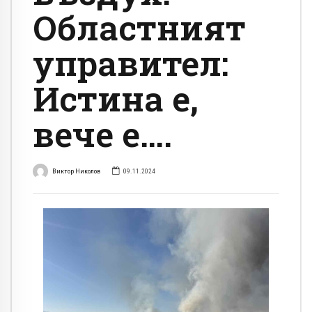
Областният
управител:
Истина е,
вече е….
Виктор Николов
09.11.2024