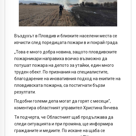
Въздухът в Пловдив и близките населени места се
изчисти след поредицата пожари в и покрай града.
„Това е много добра новина, защото пловдивските
пожарникари направиха всичко възможно да
потушат пожара на депото за утайки, един много
труден обект. По признания на специалистите,
благодарение на иновативния подход на екипите на
пловдивската пожарна, са постигнати бързи
резултати.
Подобни големи депа могат да горят с месеци“,
коментира областният управител Христина Янчева.
Тя подчерта, че Областният щаб продължава да
следи ситуацията и при промяна, ще информира
гражданите и медиите. По искане на щаба се