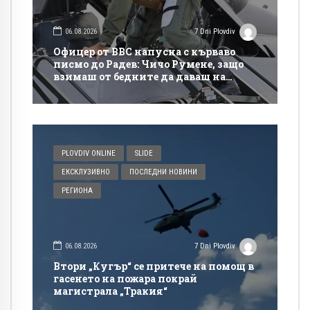
06.08.2026
7 Dni Plovdiv
Офицер от ВВС напусна с кърваво
писмо до Радев: Чичо Румене, защо
взимаш от бедните да даваш на
богатите?
PLOVDIV ONLINE
SLIDE
ЕКСКЛУЗИВНО
ПОСЛЕДНИ НОВИНИ
РЕГИОНА
06.08.2026
7 Dni Plovdiv
Втори „Кугър“ се притече на помощ в
гасенето на пожара покрай
магистрала „Тракия“