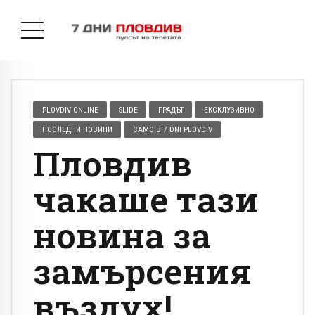
PLOVDIV ONLINE
SLIDE
ГРАДЪТ
ЕКСКЛУЗИВНО
ПОСЛЕДНИ НОВИНИ
САМО В 7 DNI PLOVDIV
Пловдив
чакаше тази
новина за
замърсения
въздух!