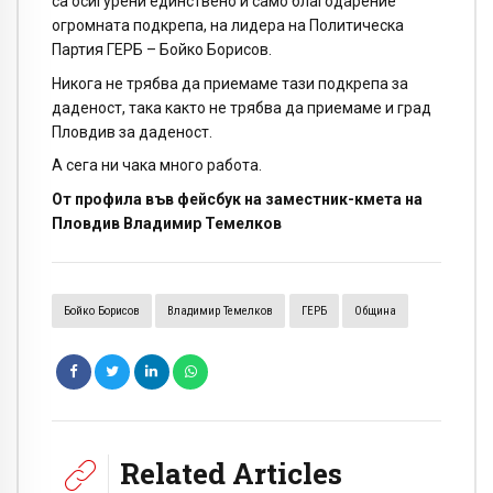
са осигурени единствено и само благодарение
огромната подкрепа, на лидера на Политическа
Партия ГЕРБ – Бойко Борисов.
Никога не трябва да приемаме тази подкрепа за
даденост, така както не трябва да приемаме и град
Пловдив за даденост.
А сега ни чака много работа.
От профила във фейсбук на заместник-кмета на
Пловдив Владимир Темелков
Бойко Борисов
Владимир Темелков
ГЕРБ
Община
Related Articles