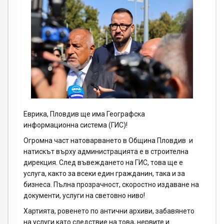
Еврика, Пловдив ще има Географска
информационна система (ГИС)!
Огромна част натоварването в Община Пловдив и
натискът върху администрацията е в строителна
дирекция. След въвеждането на ГИС, това ще е
услуга, както за всеки един гражданин, така и за
бизнеса. Пълна прозрачност, скоростно издаване на
документи, услуги на световно ниво!
Хартията, ровенето по антични архиви, забавянето
на услуги като следствие на това, нервите и