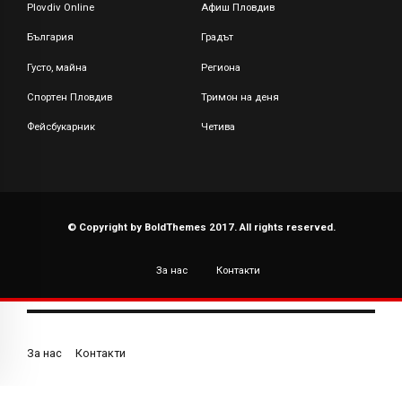
Plovdiv Online
Афиш Пловдив
България
Градът
Густо, майна
Региона
Спортен Пловдив
Тримон на деня
Фейсбукарник
Четива
© Copyright by BoldThemes 2017. All rights reserved.
За нас
Контакти
За нас
Контакти