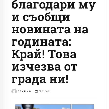
благодари му
и съобщи
новината на
годината:
Край! Това
изчезва от
града ни!
7 Dni Plovdiv
08.11.2024