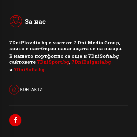
За нас
7DniPlovdiv.bg
e част от
7 Dni Media Group
,
която е най-бързо налагащата се на пазара.
В нашето портфолио са още и 7DniSofia.bg
сайтовете
7DniSport.bg
,
7DniBulgaria.bg
и
7DniSofia.bg
КОНТАКТИ