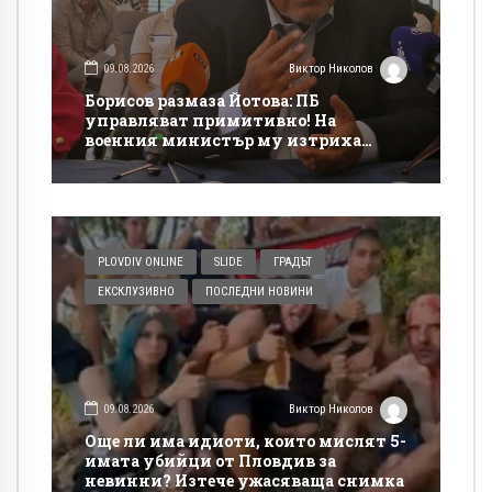
09.08.2026
Виктор Николов
Борисов размаза Йотова: ПБ
управляват примитивно! На
военния министър му изтриха
„Кинтекс“ от тениската!
PLOVDIV ONLINE
SLIDE
ГРАДЪТ
ЕКСКЛУЗИВНО
ПОСЛЕДНИ НОВИНИ
09.08.2026
Виктор Николов
Още ли има идиоти, които мислят 5-
имата убийци от Пловдив за
невинни? Изтече ужасяваща снимка