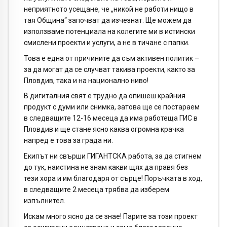
неприятното усещане, че „никой не работи нищо в
тая Община“ започват да изчезнат. Ще можем да
използваме потенциала на колегите ми в истински
смислени проекти и услуги, а не в тичане с папки.
Това е една от причините да съм активен политик –
за да могат да се случват такива проекти, както за
Пловдив, така и на национално ниво!
В дигиталния свят е трудно да опишеш крайния
продукт с думи или снимка, затова ще се постараем
в следващите 12-16 месеца да има работеща ГИС в
Пловдив и ще стане ясно каква огромна крачка
напред е това за града ни.
Екипът ни свърши ГИГАНТСКА работа, за да стигнем
до тук, наистина не знам какви щях да правя без
тези хора и им благодаря от сърце! Поръчката в ход,
в следващите 2 месеца трябва да изберем
изпълнител.
Искам много ясно да се знае! Парите за този проект