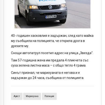
40- годишен хасковлия е задържан, след като майка
му съобщила на полицията, че открила дрога в
дрехите му.
Снощи автопатрул посетил адрес на улица „Звезда“.
Там 57-годишна жена им предала 4 пликчета със
суха зелена листна маса – с общо тегло 4 грама.
Синът признал, че марихуаната е негова и е
задържан до 24 часа, съобщиха от полицията.
Арест
Марихуана
Полиция