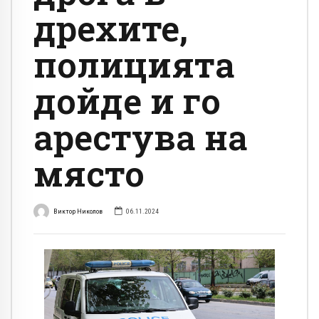
дрехите,
полицията
дойде и го
арестува на
място
Виктор Николов
06.11.2024