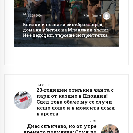
06.08.2026
7 Dni Plovdiv
Близки и познати се събраха пред
дома на убития на Младежки хълм:
Не е педофил, търсеше си приятелка
PREVIOUS
23-годишен отмъкна чанта с
пари от казино в Пловдив!
След това обаче му се случи
нещо лошо и в момента лежи
в ареста
NEXT
Днес слънчево, но от утре
времето полудява: Студ до