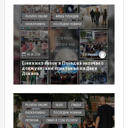
PLOVDIV ONLINE
АФИШ ПЛОВДИВ
ЕКСКЛУЗИВНО
ПОСЛЕДНИ НОВИНИ
06.08.2026
7 Dni Plovdiv
Есенният салон в Пловдив започва с
донжуанския спектакъл на Деян
Донков
PLOVDIV ONLINE
SLIDE
ГРАДЪТ
ЕКСКЛУЗИВНО
ПОСЛЕДНИ НОВИНИ
РЕГИОНА
САМО В 7 DNI PLOVDIV