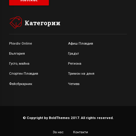
Категории
Plovdiv Online
Афиш Пловдив
България
Градът
Густо, майна
Региона
Спортен Пловдив
Тримон на деня
Фейсбукарник
Четива
© Copyright by BoldThemes 2017. All rights reserved.
За нас
Контакти