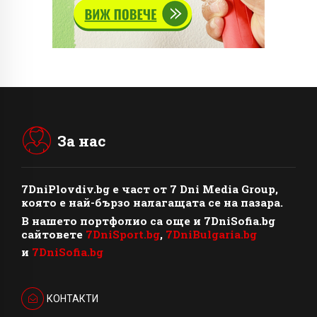
За нас
7DniPlovdiv.bg
e част от
7 Dni Media Group
,
която е най-бързо налагащата се на пазара.
В нашето портфолио са още и 7DniSofia.bg
сайтовете
7DniSport.bg
,
7DniBulgaria.bg
и
7DniSofia.bg
КОНТАКТИ