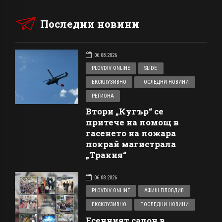
Последни новини
06.08.2026
PLOVDIV ONLINE
SLIDE
ЕКСКЛУЗИВНО
ПОСЛЕДНИ НОВИНИ
РЕГИОНА
Втори „Кугър“ се
притече на помощ в
гасенето на пожара
покрай магистрала
„Тракия“
06.08.2026
PLOVDIV ONLINE
АФИШ ПЛОВДИВ
ЕКСКЛУЗИВНО
ПОСЛЕДНИ НОВИНИ
Есенният салон в