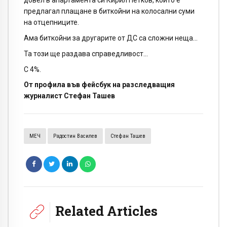
довел в апартамента си Кирил Петков, който е
предлагал плащане в биткойни на колосални суми
на отцепниците.
Ама биткойни за другарите от ДС са сложни неща…
Та този ще раздава справедливост…
С 4%.
От профила във фейсбук на разследващия
журналист Стефан Ташев
МЕЧ
Радостин Василев
Стефан Ташев
Related Articles