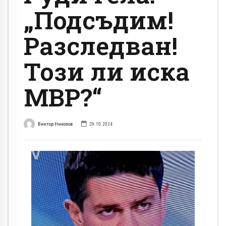
„Подсъдим!
Разследван!
Този ли иска
МВР?“
Виктор Николов
29.10.2024