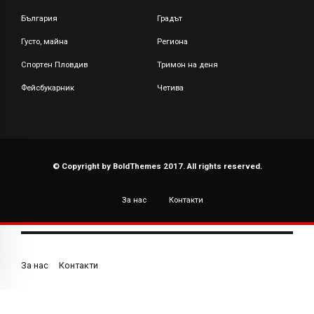
България
Градът
Густо, майна
Региона
Спортен Пловдив
Тримон на деня
Фейсбукарник
Четива
© Copyright by BoldThemes 2017. All rights reserved.
За нас
Контакти
За нас
Контакти