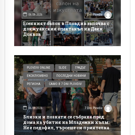
06.08.2026
7 Dni Plovdiv
Есенният салон в Пловдив започва с
донжуанския спектакъл на Деян
Донков
PLOVDIV ONLINE
SLIDE
ГРАДЪТ
ЕКСКЛУЗИВНО
ПОСЛЕДНИ НОВИНИ
РЕГИОНА
САМО В 7 DNI PLOVDIV
06.08.2026
7 Dni Plovdiv
Близки и познати се събраха пред
дома на убития на Младежки хълм:
Не е педофил, търсеше си приятелка