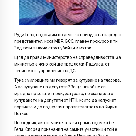
Руди Гела, подсъдим по дело за принуда на народен
представител, иска МВР, ВСС, главен прокурор и тн.
Зад този палячо стоят убийци и мутри.
Щял да прави Министерство на справедливостта. За
министър е ясно кой ще предложи-Радулов, от
ленинското управление на ДС.
Тука смиловците ми говорят за купуване на гласове.
А за купуване на депутати? Защо никой не си
мръдна пръста, от прокуратурата, по скандала с
купуването на депутати от ИТН, които да напуснат
партията и да подкрепят правителството на Кирил
Петков.
Посредник, ако помните, в тази срамна сделка бе
Гела. Според признания на самите участници той е