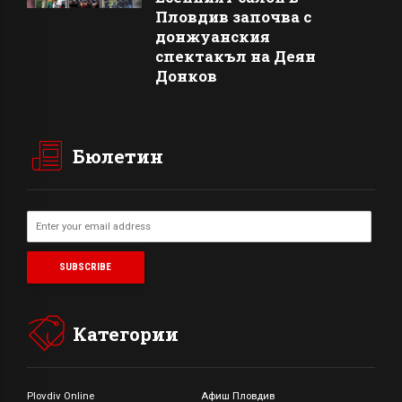
Пловдив започва с
донжуанския
спектакъл на Деян
Донков
Бюлетин
Категории
Plovdiv Online
Афиш Пловдив