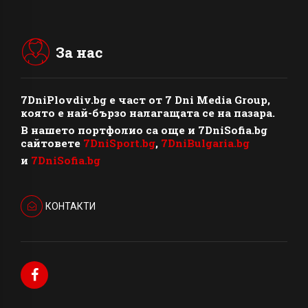
За нас
7DniPlovdiv.bg
e част от
7 Dni Media Group
,
която е най-бързо налагащата се на пазара.
В нашето портфолио са още и 7DniSofia.bg
сайтовете
7DniSport.bg
,
7DniBulgaria.bg
и
7DniSofia.bg
КОНТАКТИ