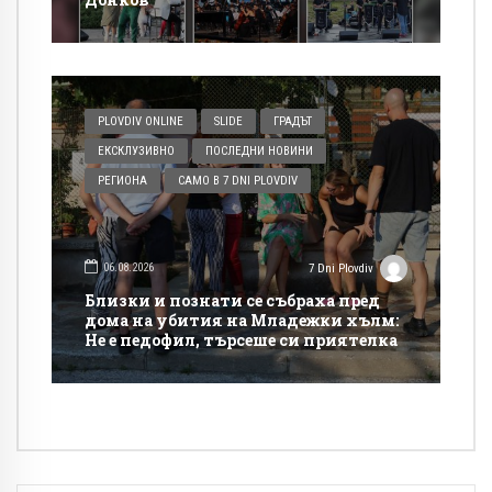
PLOVDIV ONLINE
SLIDE
ГРАДЪТ
ЕКСКЛУЗИВНО
ПОСЛЕДНИ НОВИНИ
РЕГИОНА
САМО В 7 DNI PLOVDIV
06.08.2026
7 Dni Plovdiv
Близки и познати се събраха пред
дома на убития на Младежки хълм:
Не е педофил, търсеше си приятелка