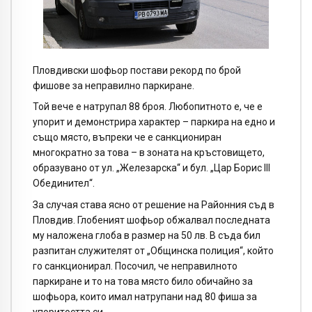
Пловдивски шофьор постави рекорд по брой
фишове за неправилно паркиране.
Той вече е натрупал 88 броя. Любопитното е, че е
упорит и демонстрира характер – паркира на едно и
също място, въпреки че е санкциониран
многократно за това – в зоната на кръстовището,
образувано от ул. „Железарска“ и бул. „Цар Борис III
Обединител“.
За случая става ясно от решение на Районния съд в
Пловдив. Глобеният шофьор обжалвал последната
му наложена глоба в размер на 50 лв. В съда бил
разпитан служителят от „Общинска полиция“, който
го санкционирал. Посочил, че неправилното
паркиране и то на това място било обичайно за
шофьора, които имал натрупани над 80 фиша за