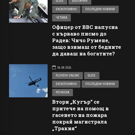
SLIDE
БЪЛГАРИЯ
ЕКСКЛУЗИВНО
ПОСЛЕДНИ НОВИНИ
ЧЕТИВА
Офицер от ВВС напусна
с кърваво писмо до
Радев: Чичо Румене,
защо взимаш от бедните
да даваш на богатите?
06.08.2026
PLOVDIV ONLINE
SLIDE
ЕКСКЛУЗИВНО
ПОСЛЕДНИ НОВИНИ
РЕГИОНА
Втори „Кугър“ се
притече на помощ в
гасенето на пожара
покрай магистрала
„Тракия“