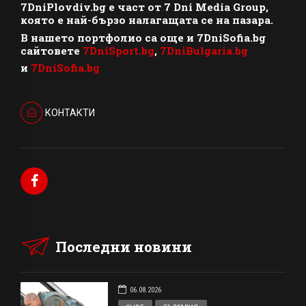
7DniPlovdiv.bg
e част от
7 Dni Media Group
,
която е най-бързо налагащата се на пазара.
В нашето портфолио са още и 7DniSofia.bg
сайтовете
7DniSport.bg
,
7DniBulgaria.bg
и
7DniSofia.bg
КОНТАКТИ
Последни новини
06.08.2026