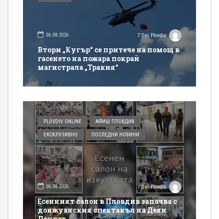
06.08.2026
7 Dni Plovdiv
Втори „Кугър“ се притече на помощ в
гасенето на пожара покрай
магистрала „Тракия“
PLOVDIV ONLINE
АФИШ ПЛОВДИВ
ЕКСКЛУЗИВНО
ПОСЛЕДНИ НОВИНИ
06.08.2026
7 Dni Plovdiv
Есенният салон в Пловдив започва с
донжуанския спектакъл на Деян
Донков