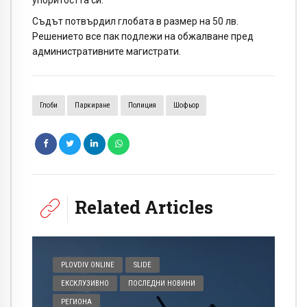
упоритостта си.
Съдът потвърдил глобата в размер на 50 лв.
Решението все пак подлежи на обжалване пред
административните магистрати.
Глоби
Паркиране
Полиция
Шофьор
Related Articles
PLOVDIV ONLINE
SLIDE
ЕКСКЛУЗИВНО
ПОСЛЕДНИ НОВИНИ
РЕГИОНА