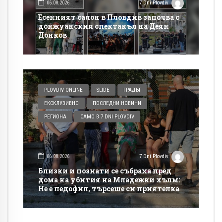
06.08.2026
7 Dni Plovdiv
Есенният салон в Пловдив започва с
донжуанския спектакъл на Деян
Донков
PLOVDIV ONLINE
SLIDE
ГРАДЪТ
ЕКСКЛУЗИВНО
ПОСЛЕДНИ НОВИНИ
РЕГИОНА
САМО В 7 DNI PLOVDIV
06.08.2026
7 Dni Plovdiv
Близки и познати се събраха пред
дома на убития на Младежки хълм:
Не е педофил, търсеше си приятелка