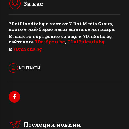
За нас
7DniPlovdiv.bg
e част от
7 Dni Media Group
,
която е най-бързо налагащата се на пазара.
В нашето портфолио са още и 7DniSofia.bg
сайтовете
7DniSport.bg
,
7DniBulgaria.bg
и
7DniSofia.bg
КОНТАКТИ
Последни новини