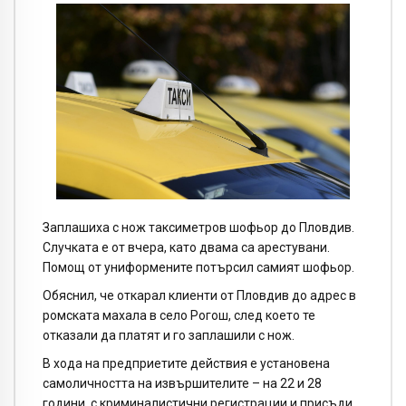
Заплашиха с нож таксиметров шофьор до Пловдив.
Случката е от вчера, като двама са арестувани.
Помощ от униформените потърсил самият шофьор.
Обяснил, че откарал клиенти от Пловдив до адрес в
ромската махала в село Рогош, след което те
отказали да платят и го заплашили с нож.
В хода на предприетите действия е установена
самоличността на извършителите – на 22 и 28
години, с криминалистични регистрации и присъди.