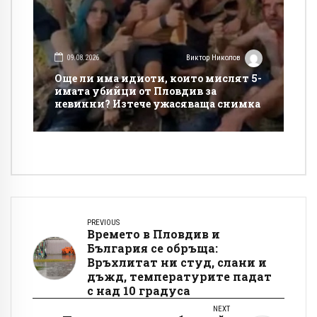
09.08.2026
Виктор Николов
Още ли има идиоти, които мислят 5-
имата убийци от Пловдив за
невинни? Изтече ужасяваща снимка
PREVIOUS
Времето в Пловдив и
България се обръща:
Връхлитат ни студ, слани и
дъжд, температурите падат
с над 10 градуса
NEXT