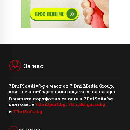
За нас
7DniPlovdiv.bg
e част от
7 Dni Media Group
,
която е най-бързо налагащата се на пазара.
В нашето портфолио са още и 7DniSofia.bg
сайтовете
7DniSport.bg
,
7DniBulgaria.bg
и
7DniSofia.bg