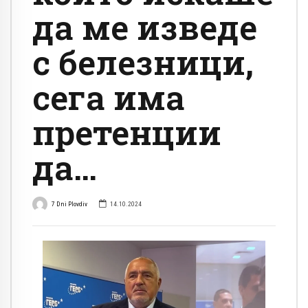
да ме изведе
с белезници,
сега има
претенции
да…
7 Dni Plovdiv
14.10.2024