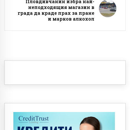
Пловдивчанин избра най-
неподходящия магазин в
града да краде прах за пране
и марков алкохол