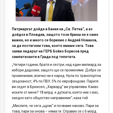
Патриархът дойде в Банкя на „Св. Петка“, а аз
дойдох в Пловдив, защото този бранш не е само
важен, но и много се борихме с Андрей Новаков,
за да постигнем това, което имаме сега. Това
заяви лидерът на ГЕРБ Бойко Борисов пред
симпатизанти в Града под тепетата.
„Четири години, братя и сестри, над един милиард за
избори дадохме, защото ще се променяме. Добре се
променихме, всичко ни е наред. Нула по транспортна
свързаност, 4% по ПВУ, 5% по еврофондове. Парите
ви седят в Брюксел, „Харвард“ ви управлява. Какво
искате от мене? 18 млрд. е дупката, която ние с вас,
заедно като общество направихме“, каза той.
„Мислите, че сега „щрак“ и почваме наново. Пари за
това, пари за онова – няма ги. Справих се с 6 млрд.