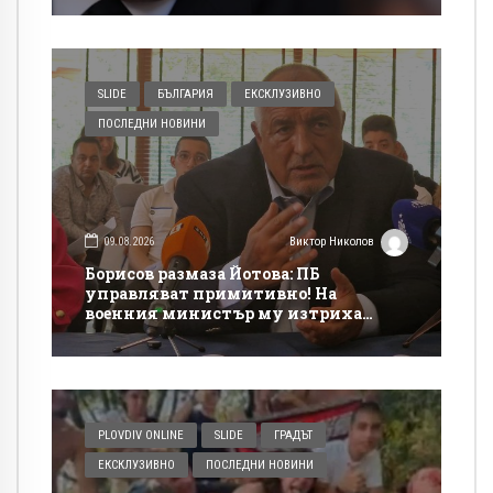
SLIDE
БЪЛГАРИЯ
ЕКСКЛУЗИВНО
ПОСЛЕДНИ НОВИНИ
09.08.2026
Виктор Николов
Борисов размаза Йотова: ПБ
управляват примитивно! На
военния министър му изтриха
„Кинтекс“ от тениската!
PLOVDIV ONLINE
SLIDE
ГРАДЪТ
ЕКСКЛУЗИВНО
ПОСЛЕДНИ НОВИНИ