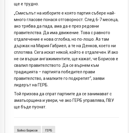
ще е трудно.
„Смисълът на изборите е която партия събере най-
много гласове понася отговорност. След 6-7 месеца,
ако трябва да пада, ама да е през редовни
правителства. Да има движение. Това с равното
отдалечение е нова сглобка, но по-лошо. Аз там
държах на Мария Габриел, а те на Денков, което ни
сплотява. Сега искат някой, който е отдалечен. И ако
не си върши ангажиментите, ще кажат, че Борисов е
свалил правителството. Да се върнем към
традицията – партията победител прави
правителство, а малките го подкрепят“, заяви
лидерът на ГЕРБ.
Той призова да спрат партиите да се занимават с
аматьорщина и увери, че ако ГЕРБ управлява, ПВУ
ще бъде пуснат.
Бойко Борисов
ГЕРБ