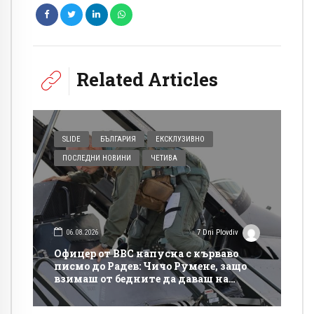
Related Articles
SLIDE
БЪЛГАРИЯ
ЕКСКЛУЗИВНО
ПОСЛЕДНИ НОВИНИ
ЧЕТИВА
06.08.2026
7 Dni Plovdiv
Офицер от ВВС напусна с кърваво
писмо до Радев: Чичо Румене, защо
взимаш от бедните да даваш на
богатите?