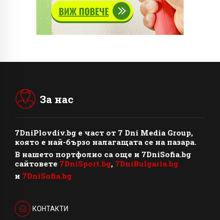
За нас
7DniPlovdiv.bg
e част от
7 Dni Media Group
,
която е най-бързо налагащата се на пазара.
В нашето портфолио са още и 7DniSofia.bg
сайтовете
7DniSport.bg
,
7DniBulgaria.bg
и
7DniSofia.bg
КОНТАКТИ