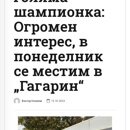
шампионка:
Огромен
интерес, в
понеделник
се местим в
„Гагарин“
Виктор Николов
13.10.2024