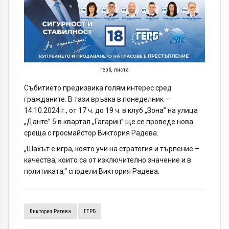
герб, листа
Събитието предизвика голям интерес сред
гражданите. В тази връзка в понеделник –
14.10.2024 г., от 17 ч. до 19 ч. в клуб „Зона” на улица
„Данте” 5 в квартал „Гагарин” ще се проведе нова
среща с гросмайстор Виктория Радева.
„Шахът е игра, която учи на стратегия и търпение –
качества, които са от изключително значение и в
политиката,“ сподели Виктория Радева.
Виктория Радева
ГЕРБ