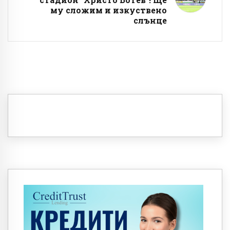
му сложим и изкуствено
слънце