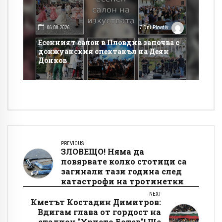
06.08.2026
7 Dni Plovdiv
Есенният салон в Пловдив започва с
донжуанския спектакъл на Деян
Донков
PREVIOUS
ЗЛОВЕЩО! Няма да
повярвате колко стотици са
загинали тази година след
катастрофи на тротинетки
NEXT
Кметът Костадин Димитров:
Вдигам глава от гордост на
стадион "Христо Ботев"! Ще