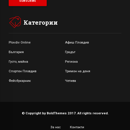
Категории
Plovdiv Online
Афиш Пловдив
България
Градът
Густо, майна
Региона
Спортен Пловдив
Тримон на деня
Фейсбукарник
Четива
© Copyright by BoldThemes 2017. All rights reserved.
За нас
Контакти