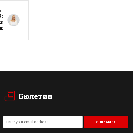
XT
V:
ив
ри
Бюлетин