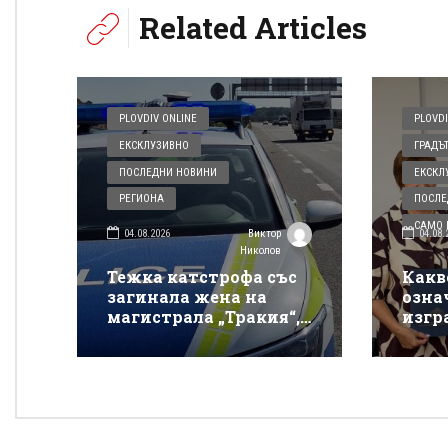
Related Articles
PLOVDIV ONLINE
PLOVDI
ЕКСКЛУЗИВНО
ГРАДЪ
ПОСЛЕДНИ НОВИНИ
ЕКСКЛ
РЕГИОНА
ПОСЛЕ
САМО В
04.08.2026
04.08.
Виктор
Николов
Тежка катстрофа със
Какв
загинала жена на
озна
магистрала „Тракия“,
изгр
няма информация за
Плов
другите пострадали
косм
прев
бедс