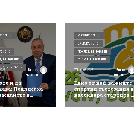
V ONLINE
PLOVDIV ONLINE
Т
ЕКСКЛУЗИВНО
УЗИВНО
ПОСЛЕДНИ НОВИНИ
ДНИ НОВИНИ
СПОРТЕН ПЛОВДИВ
 7 DNI PLOVDIV
2026
04.08.2026
Виктор
Виктор
Николов
Николов
ото и да
Едно от най-важните
чава: Подписаха
спортни състезания в
аждането в
календара стартира в
див на
Пловдив, в петък го
ически център за
открива член на МОК
енция на
и важен спортен шеф
твия и аварии