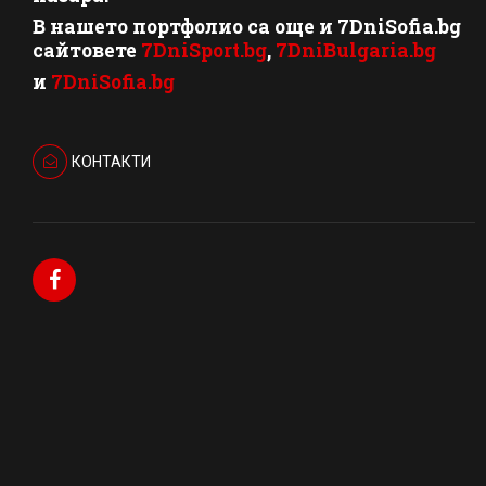
В нашето портфолио са още и 7DniSofia.bg
сайтовете
7DniSport.bg
,
7DniBulgaria.bg
и
7DniSofia.bg
КОНТАКТИ