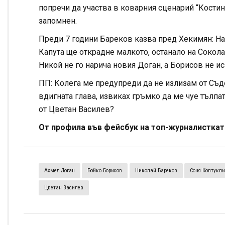
попречи да участва в коварния сценарий “Костин
запомнен.
Преди 7 години Бареков казва пред Хекимян: На
Капута ще открадне малкото, останало на Сокола 
Никой не го нарича новия Доган, а Борисов не ис
ПП: Колега ме предупреди да не излизам от Съдеб
вдигната глава, извиках гръмко да ме чуе тълпа
от Цветан Василев?
От профила във фейсбук на топ-журналисткат
Ахмед Доган
Бойко Борисов
Николай Бареков
Соня Колтукл
Цветан Василев