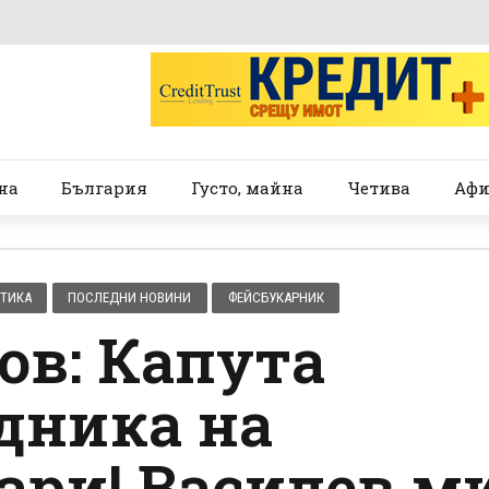
на
България
Густо, майна
Четива
Афи
ТИКА
ПОСЛЕДНИ НОВИНИ
ФЕЙСБУКАРНИК
ов: Капута
дника на
ари! Василев м