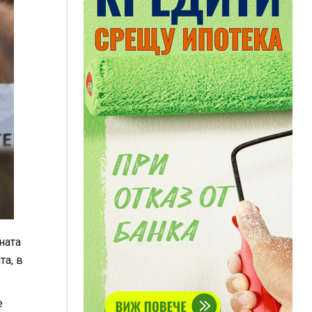
ната
та, в
е