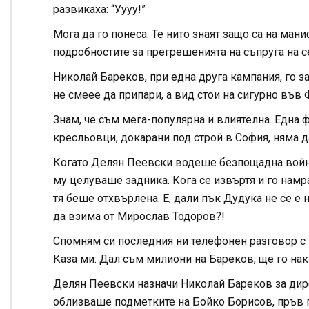
развикаха: “Уууу!”
Мога да го понеса. Те нито знаят защо са на ман
подробностите за прегрешенията на съпруга на с
Николай Бареков, при една друга кампания, го з
не смеее да припари, а вид стои на сигурно във Ф
Знам, че съм мега-популярна и влиятелна. Една
кресльовци, докарани под строй в София, няма д
Когато Делян Пеевски водеше безпощадна войн
му целуваше задника. Кога се извъртя и го намр
тя беше отхвърлена. Е, дали пък Дудука не се е
да взима от Мирослав Тодоров?!
Спомням си последния ни телефонен разговор с 
Каза ми: Дал съм милиони на Бареков, ще го нака
Делян Пеевски назначи Николай Бареков за дире
облизваше подметките на Бойко Борисов, пръв п