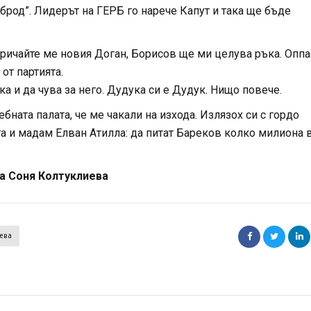
брод”. Лидерът на ГЕРБ го нарече Капут и така ще бъде
ричайте ме новия Доган, Борисов ще ми целува ръка. Оппа
от партията.
ка и да чува за него. Дудука си е Дудук. Нищо повече.
ната палата, че ме чакали на изхода. Излязох си с гордо
та и мадам Елван Атилла: да питат Бареков колко милиона 
а Соня Колтуклиева
иева