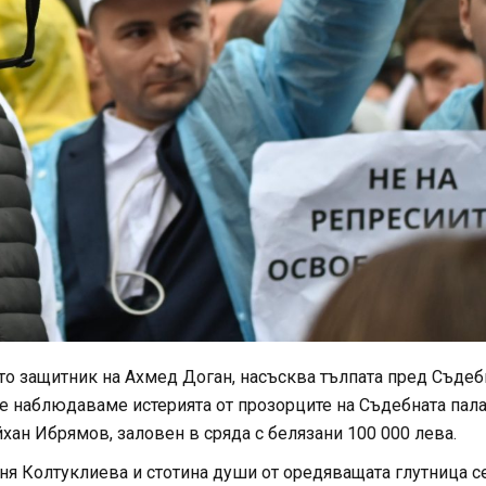
о защитник на Ахмед Доган, насъсква тълпата пред Съдеб
те наблюдаваме истерията от прозорците на Съдебната пала
хан Ибрямов, заловен в сряда с белязани 100 000 лева.
ня Колтуклиева и стотина души от оредяващата глутница с