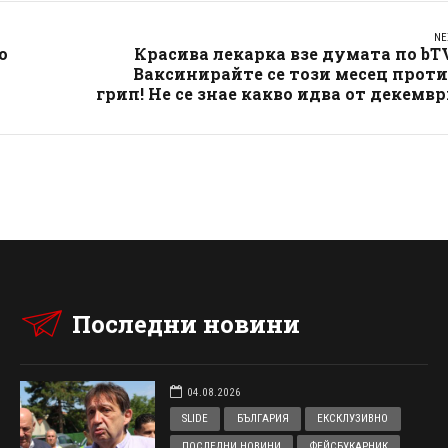
NE
о
Красива лекарка взе думата по bT
Ваксинирайте се този месец прот
грип! Не се знае какво идва от декемв
Последни новини
04.08.2026
SLIDE
БЪЛГАРИЯ
ЕКСКЛУЗИВНО
ПОСЛЕДНИ НОВИНИ
ФЕЙСБУКАРНИК