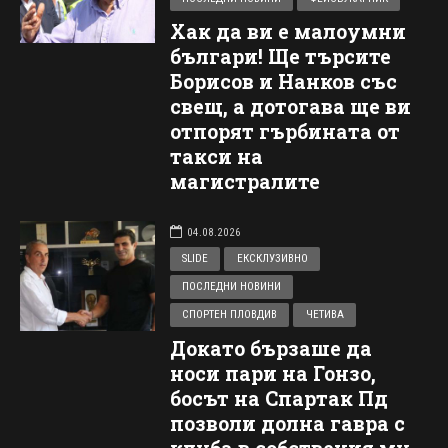
Хак да ви е малоумни
българи! Ще търсите
Борисов и Нанков със
свещ, а дотогава ще ви
отпорят гърбината от
такси на
магистралите
04.08.2026
SLIDE
ЕКСКЛУЗИВНО
ПОСЛЕДНИ НОВИНИ
СПОРТЕН ПЛОВДИВ
ЧЕТИВА
Докато бързаше да
носи пари на Гонзо,
босът на Спартак Пд
позволи долна гавра с