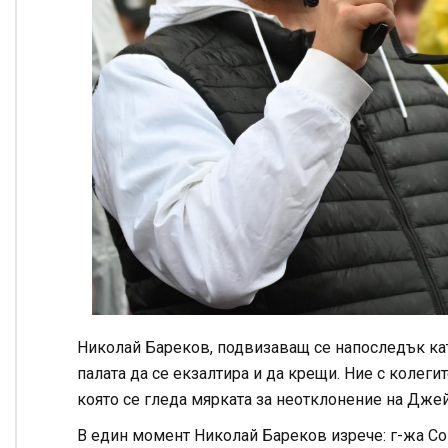
Николай Бареков, подвизаващ се напоследък кат
палата да се екзалтира и да крещи. Ние с колеги
която се гледа мярката за неотклонение на Джей
В един момент Николай Бареков изрече: г-жа Со