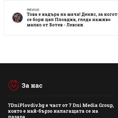
PREVIOUS
Това е кадъра на мача! Денис, за когот
се бори цял Пловдив, гледа наживо
малко от Ботев - Левски
За нас
7DniPlovdiv.bg
e част от
7 Dni Media Group
,
която е най-бързо налагащата се на
пазара.