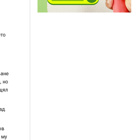
ето
ване
, но
 щял
ад.
ов
 му