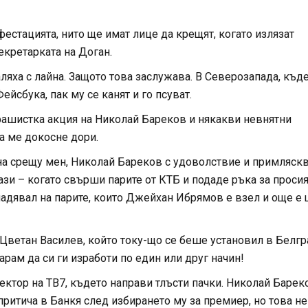
ифестацията, нито ще имат лице да крещят, когато излязат
екретарката на Доган.
аляха с лайна. Защото това заслужава. В Северозапада, къд
ейсбука, пак му се канят и го псуват.
 фашистка акция на Николай Бареков и някакви невнятни
а ме докосне дори.
а срещу мен, Николай Бареков с удоволствие и примляск
ази – когато свърши парите от КТБ и подаде ръка за просия
 надявал на парите, които Джейхан Ибрямов е взел и още е
Цветан Василев, който току-що се беше установил в Белгр
рам да си ги изработи по един или друг начин!
ктор на ТВ7, където направи тлъсти пачки. Николай Барек
ритича в Банкя след избирането му за премиер, но това не