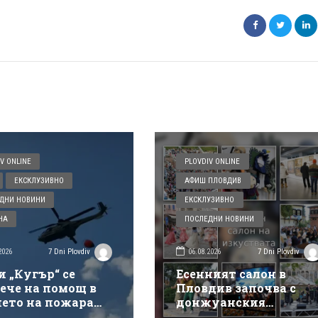
V ONLINE
PLOVDIV ONLINE
ЕКСКЛУЗИВНО
АФИШ ПЛОВДИВ
ДНИ НОВИНИ
ЕКСКЛУЗИВНО
НА
ПОСЛЕДНИ НОВИНИ
2026
06.08.2026
7 Dni Plovdiv
7 Dni Plovdiv
и „Кугър“ се
Есенният салон в
ече на помощ в
Пловдив започва с
нето на пожара
донжуанския
ай магистрала
спектакъл на Деян