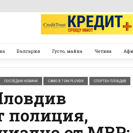
на
България
Густо, майна
Четива
Афи
ПОСЛЕДНИ НОВИНИ
САМО В 7 DNI PLOVDIV
СПОРТЕН ПЛОВДИВ
 Пловдив
т полиция,
циално от МВР: