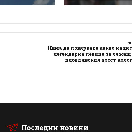
кия“
Донков
NE
Няма да повярвате какво напи
легендарна певица за лежащ
пловдивския арест коле
Последни новини