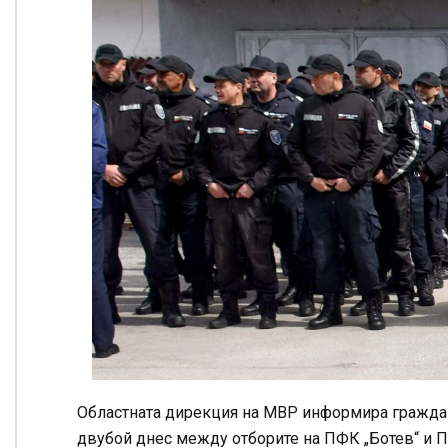
Областната дирекция на МВР информира граждан
двубой днес между отборите на ПФК „Ботев“ и 