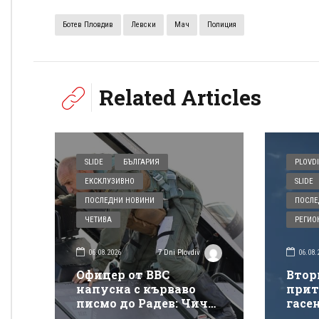
Ботев Пловдив
Левски
Мач
Полиция
Related Articles
SLIDE
БЪЛГАРИЯ
PLOVDI
ЕКСКЛУЗИВНО
SLIDE
ПОСЛЕДНИ НОВИНИ
ПОСЛЕ
ЧЕТИВА
РЕГИО
06.08.2026
06.08.
7 Dni Plovdiv
Офицер от ВВС
Втор
напусна с кърваво
прит
писмо до Радев: Чичо
гасе
Румене, защо взимаш
покр