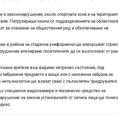
 и закононарушения, около спортната зона и на територият
вие. Патрулиращи екипи от подразделенията на областната
т за опазване на обществения ред и обезпечаване на
ове в района на стадиона униформени ще извършват стрик
труднение апелираме посетителите да се възползват от ра
ускани зрители във видимо нетрезво състояние, под
 забранени предмети и вещи или с наложена забрана за
и непълнолетни ще влизат само с пълнолетен придружител.
ъс специални видеокамери и техническо средство за
арушение на закона установените от записа лица ще понес
декс.