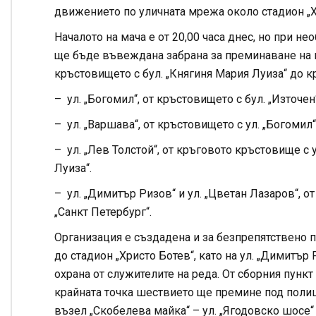
движението по уличната мрежа около стадион „Х
Началото на мача е от 20,00 часа днес, но при н
ще бъде въвеждана забрана за преминаване на пъ
кръстовището с бул. „Княгиня Мария Луиза“ до кр
– ул. „Богомил“, от кръстовището с бул. „Източен
– ул. „Варшава“, от кръстовището с ул. „Богомил
– ул. „Лев Толстой“, от кръговото кръстовище с 
Луиза“.
– ул. „Димитър Ризов“ и ул. „Цветан Лазаров“, 
„Санкт Петербург“.
Организация е създадена и за безпрепятствено
до стадион „Христо Ботев“, като на ул. „Димитър
охрана от служителите на реда. От сборния пункт 
крайната точка шествието ще премине под полиц
възел „Скобелева майка“ – ул. „Ягодовско шосе“ 