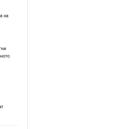
а на
тни
нното
ат