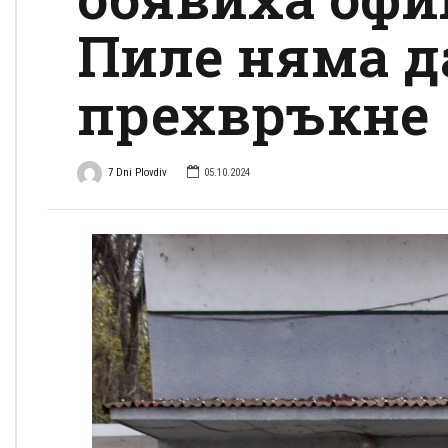
Пиле няма д
прехвръкне
7 Dni Plovdiv
05.10.2024