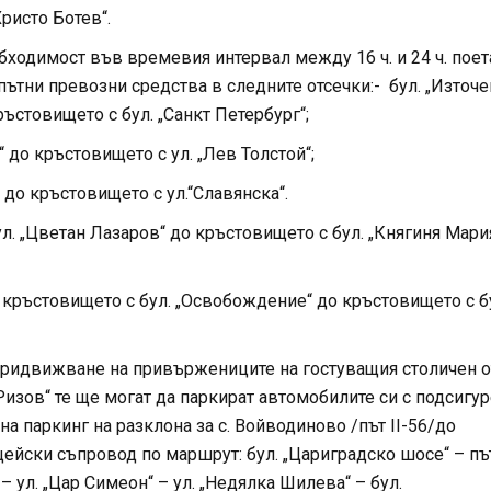
ристо Ботев“.
еобходимост във времевия интервал между 16 ч. и 24 ч. пое
тни превозни средства в следните отсечки:- бул. „Източен
ъстовището с бул. „Санкт Петербург“;
“ до кръстовището с ул. „Лев Толстой“;
“ до кръстовището с ул.“Славянска“.
ул. „Цветан Лазаров“ до кръстовището с бул. „Княгиня Мари
от кръстовището с бул. „Освобождение“ до кръстовището с б
 придвижване на привържениците на гостуващия столичен 
 Ризов“ те ще могат да паркират автомобилите си с подсигу
на паркинг на разклона за с. Войводиново /път II-56/до
ейски съпровод по маршрут: бул. „Цариградско шосе“ – пъ
– ул. „Цар Симеон“ – ул. „Недялка Шилева“ – бул.