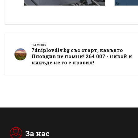
от бедните да даваш
„Тра
на богатите?
PREVIOUS
7dniplovdiv.bg със старт, какъвто
Пловдив не помни! 264 007 - никой и
никъде не го е правил!
За нас