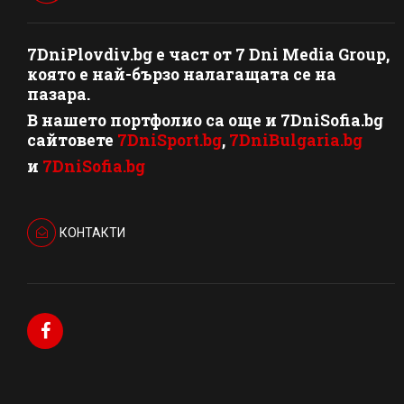
7DniPlovdiv.bg
e част от
7 Dni Media Group
,
която е най-бързо налагащата се на
пазара.
В нашето портфолио са още и 7DniSofia.bg
сайтовете
7DniSport.bg
,
7DniBulgaria.bg
и
7DniSofia.bg
КОНТАКТИ