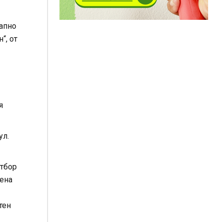
тапно
“, от
я
ул.
отбор
рена
тен