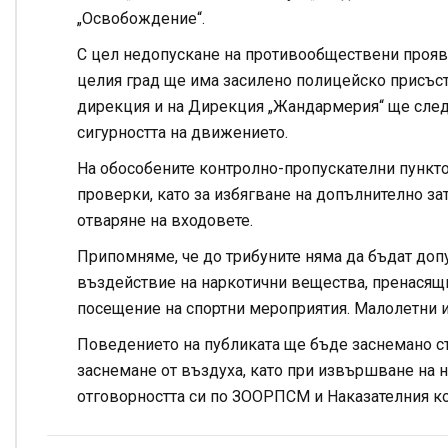
„Освобождение“.
С цел недопускане на противообществени прояви
целия град ще има засилено полицейско присъст
дирекция и на Дирекция „Жандармерия“ ще следя
сигурността на движението.
На обособените контролно-пропускателни пункт
проверки, като за избягване на допълнително за
отваряне на входовете.
Припомняме, че до трибуните няма да бъдат доп
въздействие на наркотични вещества, пренасящи
посещение на спортни мероприятия. Малолетни 
Поведението на публиката ще бъде заснемано с
заснемане от въздуха, като при извършване на н
отговорността си по ЗООРПСМ и Наказателния ко