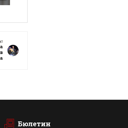
XT
са
 в
га
Бюлетин