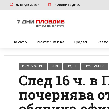
07 август 2026 г.
НОВИНИТЕ ДНЕС
Начало
Plovdiv Online
Градът
Регио
PLOVDIV ONLINE
SLIDE
ГРАДЪТ
ЕКСКЛУЗИВНО
След 16 ч. в
почернява о
обявиха офи