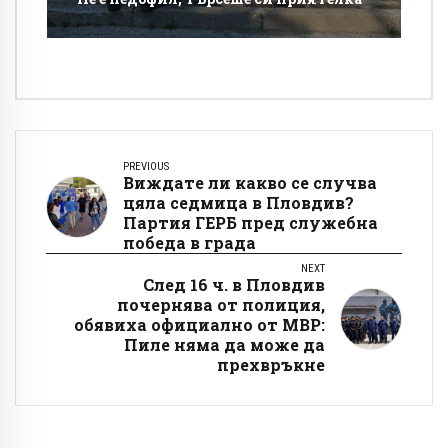
PREVIOUS
Виждате ли какво се случва
цяла седмица в Пловдив?
Партия ГЕРБ пред служебна
победа в града
NEXT
След 16 ч. в Пловдив
почернява от полиция,
обявиха официално от МВР:
Пиле няма да може да
прехвръкне