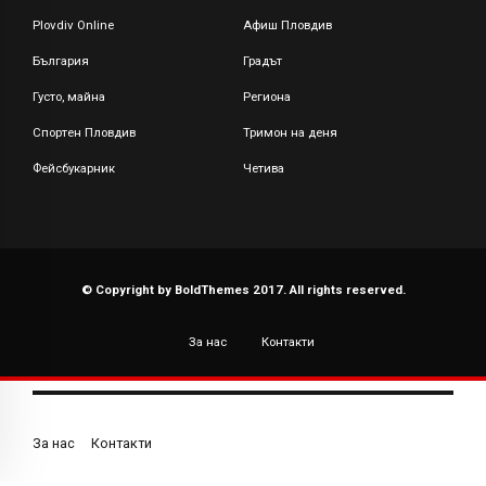
Plovdiv Online
Афиш Пловдив
България
Градът
Густо, майна
Региона
Спортен Пловдив
Тримон на деня
Фейсбукарник
Четива
© Copyright by BoldThemes 2017. All rights reserved.
За нас
Контакти
За нас
Контакти