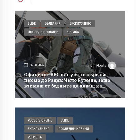
SLIDE
БЪЛГАРИЯ
ЕКСКЛУЗИВНО
ПОСЛЕДНИ НОВИНИ
ЧЕТИВА
06.08.2026
7 Dni Plovdiv
Офицер от ВВС напусна с кърваво
писмо до Радев: Чичо Румене, защо
взимаш от бедните да даваш на
богатите?
PLOVDIV ONLINE
SLIDE
ЕКСКЛУЗИВНО
ПОСЛЕДНИ НОВИНИ
РЕГИОНА