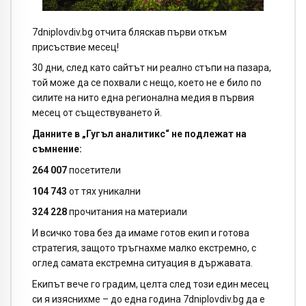
7dniplovdiv.bg отчита бляскав първи откъм
присъствие месец!
30 дни, след като сайтът ни реално стъпи на пазара,
той може да се похвали с нещо, което не е било по
силите на нито една регионална медия в първия
месец от съществуването й.
Данните в „Гугъл аналитикс“ не подлежат на
съмнение:
264 007
посетители
104 743
от тях уникални
324 228
прочитания на материали
И всичко това без да имаме готов екип и готова
стратегия, защото тръгнахме малко екстремно, с
оглед самата екстремна ситуация в държавата.
Екипът вече го градим, целта след този един месец
си я изяснихме – до една година 7dniplovdiv.bg да е