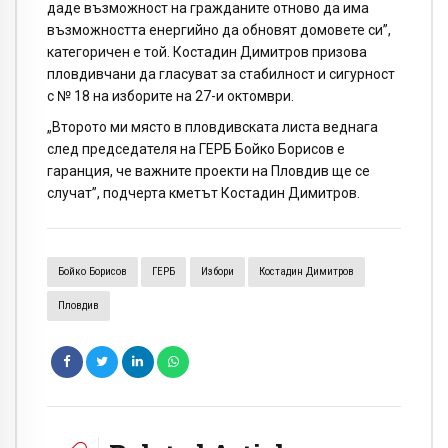
даде възможност на гражданите отново да има
възможността енергийно да обновят домовете си”,
категоричен е той. Костадин Димитров призова
пловдивчани да гласуват за стабилност и сигурност
с № 18 на изборите на 27-и октомври.
„Второто ми място в пловдивската листа веднага
след председателя на ГЕРБ Бойко Борисов е
гаранция, че важните проекти на Пловдив ще се
случат”, подчерта кметът Костадин Димитров.
Бойко Борисов
ГЕРБ
Избори
Костадин Димитров
Пловдив