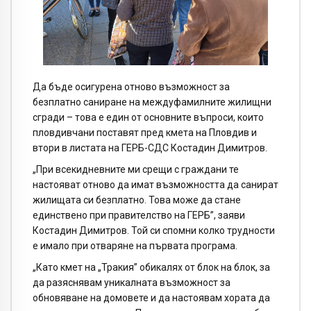
Да бъде осигурена отново възможност за
безплатно саниране на междуфамилните жилищни
сгради – това е един от основните въпроси, които
пловдивчани поставят пред кмета на Пловдив и
втори в листата на ГЕРБ-СДС Костадин Димитров.
„При всекидневните ми срещи с граждани те
настояват отново да имат възможността да санират
жилищата си безплатно. Това може да стане
единствено при правителство на ГЕРБ”, заяви
Костадин Димитров. Той си спомни колко трудности
е имало при отваряне на първата програма.
„Като кмет на „Тракия” обикалях от блок на блок, за
да разяснявам уникалната възможност за
обновяване на домовете и да настоявам хората да