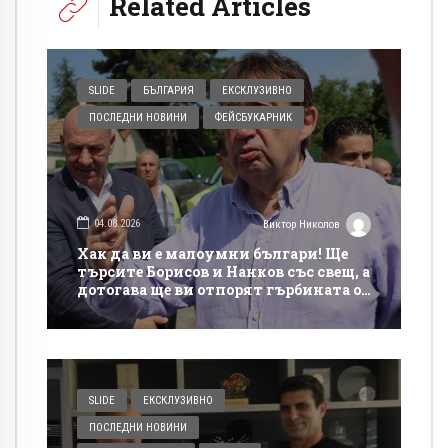
Related Articles
SLIDE
БЪЛГАРИЯ
ЕКСКЛУЗИВНО
ПОСЛЕДНИ НОВИНИ
ФЕЙСБУКАРНИК
04.08.2026
Виктор Николов
Хак да ви е малоумни българи! Ще
търсите Борисов и Нанков със свещ, а
дотогава ще ви отпорят гърбината от
такси на магистралите
SLIDE
ЕКСКЛУЗИВНО
ПОСЛЕДНИ НОВИНИ