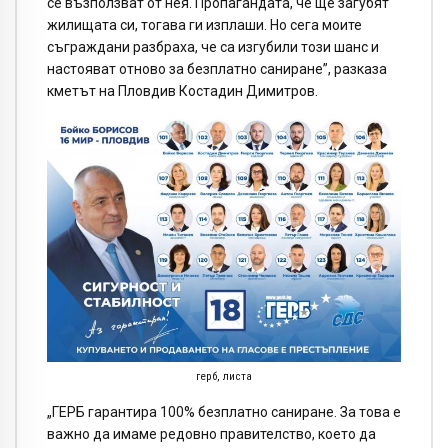
се възползват от нея. Пропагандата, че ще загубят
жилищата си, тогава ги изплаши. Но сега моите
съграждани разбраха, че са изгубили този шанс и
настояват отново за безплатно саниране”, разказа
кметът на Пловдив Костадин Димитров.
герб, листа
„ГЕРБ гарантира 100% безплатно саниране. За това е
важно да имаме редовно правителство, което да