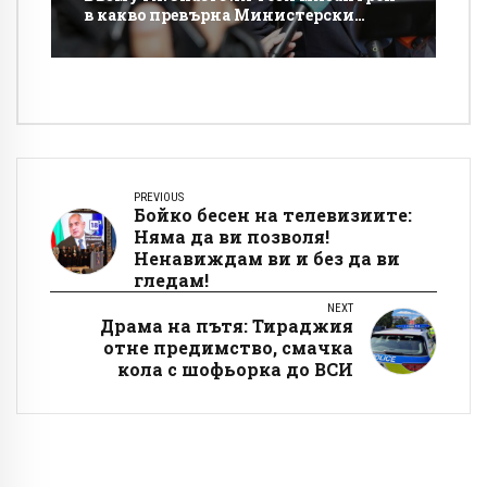
в какво превърна Министерски
съвет!?
PREVIOUS
Бойко бесен на телевизиите:
Няма да ви позволя!
Ненавиждам ви и без да ви
гледам!
NEXT
Драма на пътя: Тираджия
отне предимство, смачка
кола с шофьорка до ВСИ