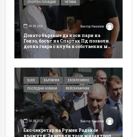
СПОРТЕН ПЛОВДИВ
ЧЕТИВА
04.08.2026
Виктор Николов
Докато бързаше да носи пари на
Гонзо, босът на Спартак Пд позволи
долна гавра с клуба в собствения му
сайт
SLIDE
БЪЛГАРИЯ
ЕКСКЛУЗИВНО
ПОСЛЕДНИ НОВИНИ
ФЕЙСБУКАРНИК
04.08.2026
Виктор Николов
Екс-секретар на Румен Радев се
възмути: Знаете ли този мизантроп