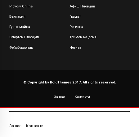
Plovdiv Online
Афиш Пловдив
България
Градът
Густо, майна
Региона
Спортен Пловдив
Тримон на деня
Фейсбукарник
Четива
© Copyright by BoldThemes 2017. All rights reserved.
За нас
Контакти
За нас
Контакти