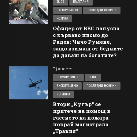
SLIDE
БЪЛГАРИЯ
ЕКСКЛУЗИВНО
ПОСЛЕДНИ НОВИНИ
ЧЕТИВА
Офицер от ВВС напусна
с кърваво писмо до
Радев: Чичо Румене,
защо взимаш от бедните
да даваш на богатите?
06.08.2026
PLOVDIV ONLINE
SLIDE
ЕКСКЛУЗИВНО
ПОСЛЕДНИ НОВИНИ
РЕГИОНА
Втори „Кугър“ се
притече на помощ в
гасенето на пожара
покрай магистрала
„Тракия“