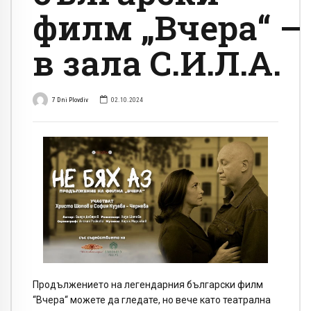
филм „Вчера“ –
в зала С.И.Л.А.
7 Dni Plovdiv
02.10.2024
Продължението на легендарния български филм
“Вчера“ можете да гледате, но вече като театрална