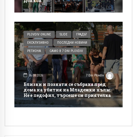
Донков
PLOVDIV ONLINE
SLIDE
ГРАДЪТ
ЕКСКЛУЗИВНО
ПОСЛЕДНИ НОВИНИ
РЕГИОНА
САМО В 7 DNI PLOVDIV
06.08.2026
7 Dni Plovdiv
Близки и познати се събраха пред
дома на убития на Младежки хълм:
Не е педофил, търсеше си приятелка