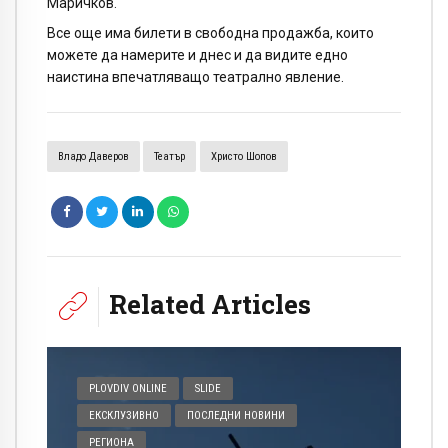
Маричков.
Все още има билети в свободна продажба, които
можете да намерите и днес и да видите едно
наистина впечатляващо театрално явление.
Владо Даверов
Театър
Христо Шопов
Related Articles
PLOVDIV ONLINE
SLIDE
ЕКСКЛУЗИВНО
ПОСЛЕДНИ НОВИНИ
РЕГИОНА