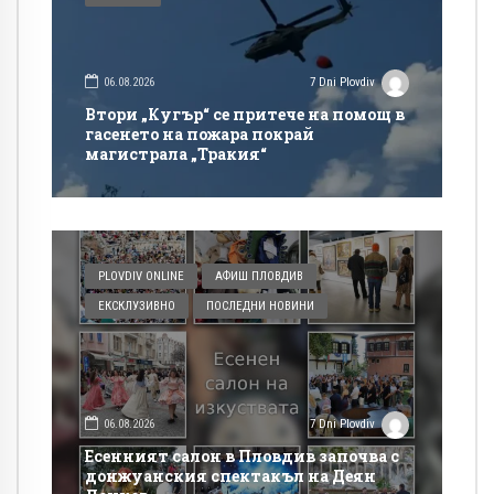
06.08.2026
7 Dni Plovdiv
Втори „Кугър“ се притече на помощ в
гасенето на пожара покрай
магистрала „Тракия“
PLOVDIV ONLINE
АФИШ ПЛОВДИВ
ЕКСКЛУЗИВНО
ПОСЛЕДНИ НОВИНИ
06.08.2026
7 Dni Plovdiv
Есенният салон в Пловдив започва с
донжуанския спектакъл на Деян