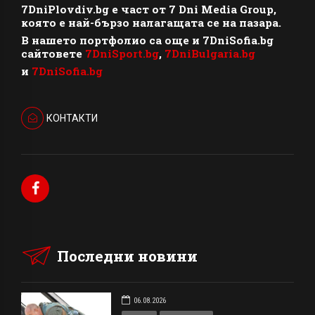
7DniPlovdiv.bg
e част от
7 Dni Media Group
,
която е най-бързо налагащата се на пазара.
В нашето портфолио са още и 7DniSofia.bg
сайтовете
7DniSport.bg
,
7DniBulgaria.bg
и
7DniSofia.bg
КОНТАКТИ
Последни новини
06.08.2026