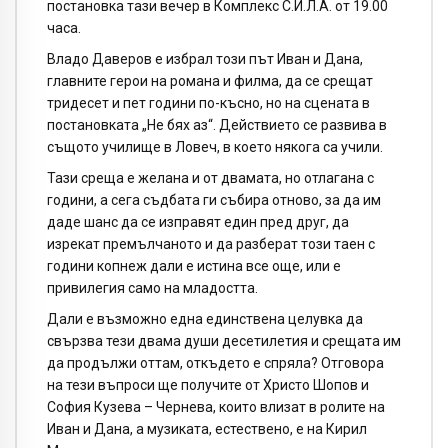
постановка тази вечер в Комплекс С.И.Л.А. от 19.00
часа.
Владо Даверов е избрал този път Иван и Дана,
главните герои на романа и филма, да се срещат
тридесет и пет години по-късно, но на сцената в
постановката „Не бях аз“. Действието се развива в
същото училище в Ловеч, в което някога са учили.
Тази среща е желана и от двамата, но отлагана с
години, а сега съдбата ги събира отново, за да им
даде шанс да се изправят един пред друг, да
изрекат премълчаното и да разберат този таен с
години копнеж дали е истина все още, или е
привилегия само на младостта.
Дали е възможно една единствена целувка да
свързва тези двама души десетилетия и срещата им
да продължи оттам, откъдето е спряла? Отговора
на тези въпроси ще получите от Христо Шопов и
София Кузева – Чернева, които влизат в ролите на
Иван и Дана, а музиката, естествено, е на Кирил