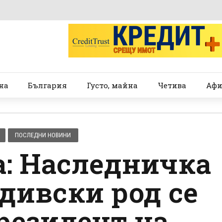
на
България
Густо, майна
Четива
Афи
ПОСЛЕДНИ НОВИНИ
а: Наследничка
дивски род се
резидент на