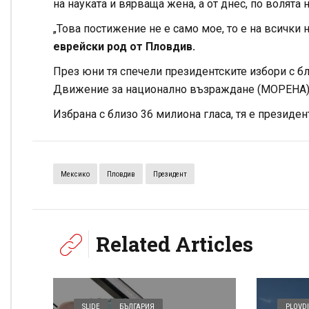
на науката и вярваща жена, а от днес, по волята
„Това постижение не е само мое, то е на всички 
еврейски род от Пловдив.
През юни тя спечели президентските избори с б
Движение за национално възраждане (МОРЕНА) 
Избрана с близо 36 милиона гласа, тя е президен
Мексико
Пловдив
Президент
Related Articles
SLIDE
БЪЛГАРИЯ
PLOVDI