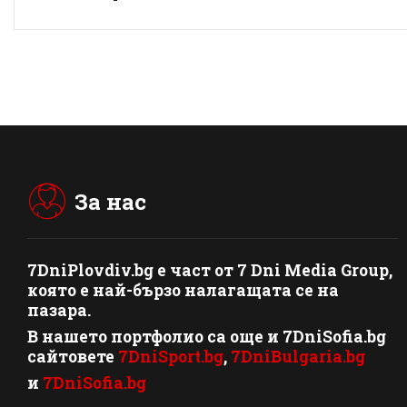
За нас
7DniPlovdiv.bg
e част от
7 Dni Media Group
,
която е най-бързо налагащата се на
пазара.
В нашето портфолио са още и 7DniSofia.bg
сайтовете
7DniSport.bg
,
7DniBulgaria.bg
и
7DniSofia.bg