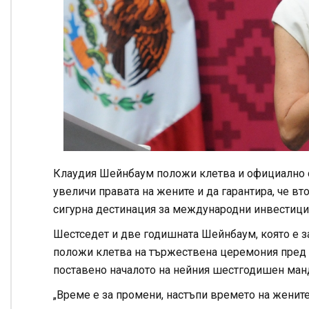
Клаудия Шейнбаум положи клетва и официално с
увеличи правата на жените и да гарантира, че в
сигурна дестинация за международни инвестиции
Шестседет и две годишната Шейнбаум, която е з
положи клетва на тържествена церемония пред де
поставено началото на нейния шестгодишен ман
„Време е за промени, настъпи времето на жените“