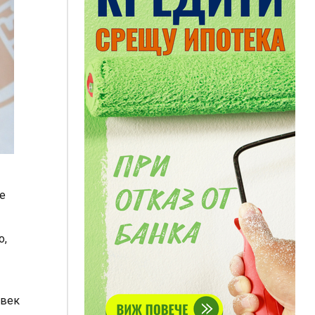
е
о,
овек