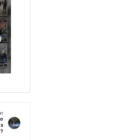
XT
о
аз
о?