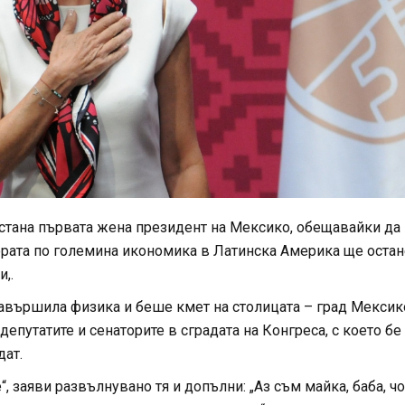
тана първата жена президент на Мексико, обещавайки да
тората по големина икономика в Латинска Америка ще остан
,.
авършила физика и беше кмет на столицата – град Мексик
путатите и сенаторите в сградата на Конгреса, с което бе
дат.
, заяви развълнувано тя и допълни: „Аз съм майка, баба, ч