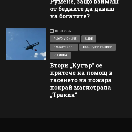
Румене, защо взимаш
от бедните да даваш
на богатите?
06.08.2026
PLOVDIV ONLINE
SLIDE
ЕКСКЛУЗИВНО
ПОСЛЕДНИ НОВИНИ
РЕГИОНА
Втори „Кугър“ се
притече на помощ в
гасенето на пожара
покрай магистрала
„Тракия“