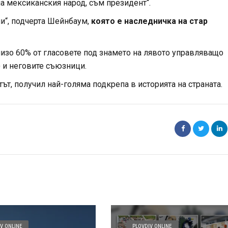
 на мексиканския народ, съм президент“.
ни“, подчерта Шейнбаум,
която е наследничка на стар
лизо 60% от гласовете под знамето на лявото управляващо
и неговите съюзници.
тът, получил най-голяма подкрепа в историята на страната.
V ONLINE
PLOVDIV ONLINE