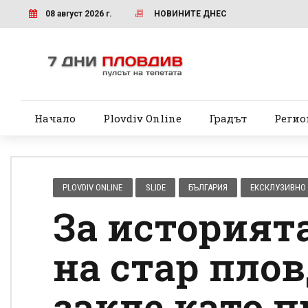
08 август 2026 г.
НОВИНИТЕ ДНЕС
Начало
Plovdiv Online
Градът
Регио
PLOVDIV ONLINE
SLIDE
БЪЛГАРИЯ
ЕКСКЛУЗИВНО
За историят
на стар плов
закле като п