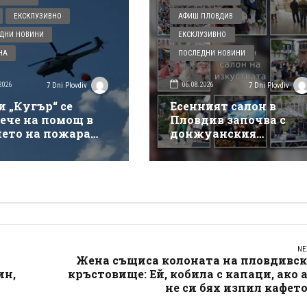
ЕКСКЛУЗИВНО
АФИШ ПЛОВДИВ
ДНИ НОВИНИ
ЕКСКЛУЗИВНО
НА
ПОСЛЕДНИ НОВИНИ
2026
06.08.2026
7 Dni Plovdiv
7 Dni Plovdiv
и „Кугър“ се
Есенният салон в
ече на помощ в
Пловдив започва с
нето на пожара
донжуанския
ай магистрала
спектакъл на Деян
кия“
Донков
NE
Жена същиса колоната на пловдивск
ин,
кръстовище: Ей, кобила с капаци, ако 
не си бях изпил кафет