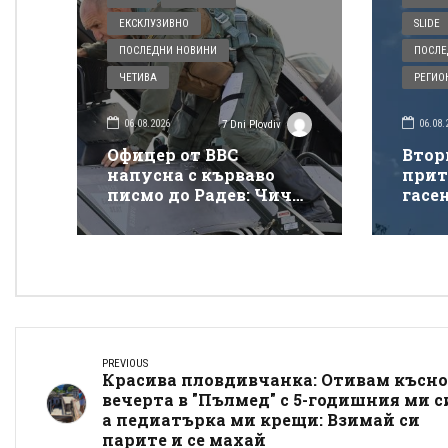
ЕКСКЛУЗИВНО
SLIDE
ПОСЛЕДНИ НОВИНИ
ПОСЛЕ
ЧЕТИВА
РЕГИО
06.08.2026
06.08.
7 Dni Plovdiv
Офицер от ВВС
Втор
напусна с кърваво
прит
писмо до Радев: Чичо
гасе
Румене, защо взимаш
покр
от бедните да даваш
„Тра
на богатите?
PREVIOUS
Красива пловдивчанка: Отивам късно
вечерта в "Пълмед" с 5-годишния ми с
а педиатърка ми крещи: Взимай си
парите и се махай