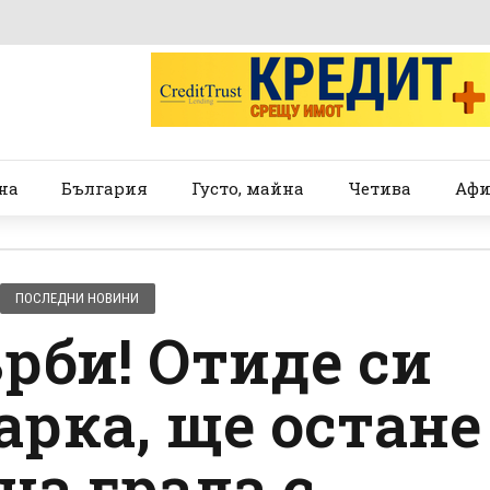
на
България
Густо, майна
Четива
Афи
ПОСЛЕДНИ НОВИНИ
рби! Отиде си
арка, ще остане
на града с