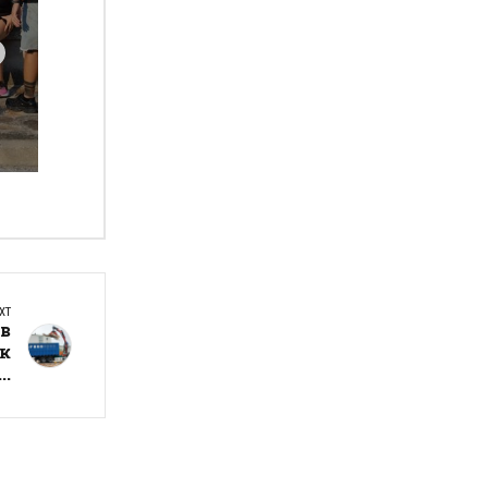
а
XT
в
ак
..