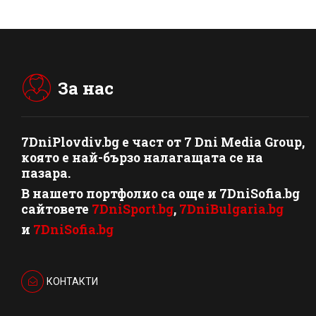
За нас
7DniPlovdiv.bg
e част от
7 Dni Media Group
,
която е най-бързо налагащата се на
пазара.
В нашето портфолио са още и 7DniSofia.bg
сайтовете
7DniSport.bg
,
7DniBulgaria.bg
и
7DniSofia.bg
КОНТАКТИ