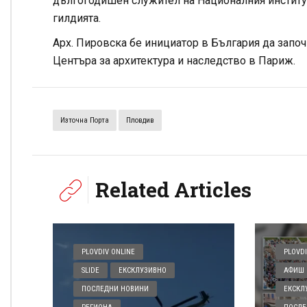
дългогодишен служител на Националния институт
гилдията.
Арх. Пировска бе инициатор в България да започ
Центъра за архитектура и наследство в Париж.
Източна Порта
Пловдив
Related Articles
PLOVDIV ONLINE
PLOVDI
SLIDE
ЕКСКЛУЗИВНО
АФИШ 
ПОСЛЕДНИ НОВИНИ
ЕКСКЛ