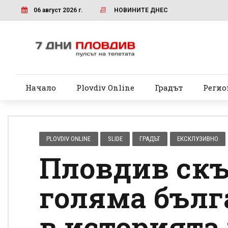
06 август 2026 г.
НОВИНИТЕ ДНЕС
Начало
Plovdiv Online
Градът
Регио
PLOVDIV ONLINE
SLIDE
ГРАДЪТ
ЕКСКЛУЗИВНО
Пловдив скъ
голяма бълг
в историята 