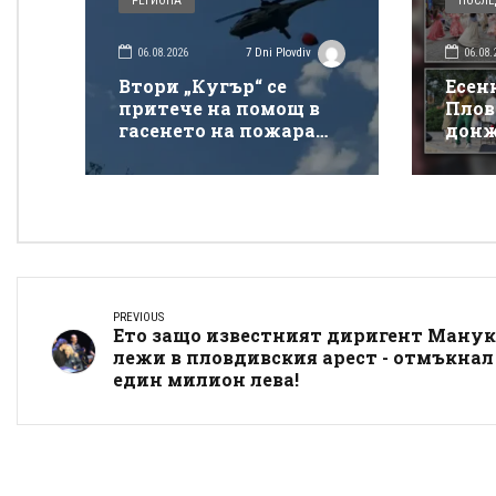
РЕГИОНА
ПОСЛЕ
06.08.2026
06.08.
7 Dni Plovdiv
Втори „Кугър“ се
Есен
притече на помощ в
Плов
гасенето на пожара
донж
покрай магистрала
спек
„Тракия“
Донк
PREVIOUS
Ето защо известният диригент Ману
лежи в пловдивския арест - отмъкнал
един милион лева!