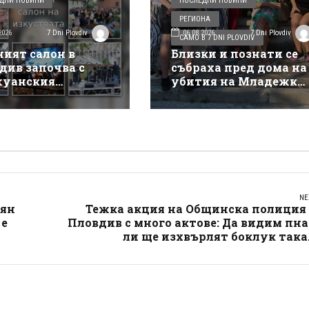
ДНИ НОВИНИ
ПОСЛЕДНИ НОВИНИ
РЕГИОНА
2026
06.08.2026
7 Dni Plovdiv
7 Dni Plovdiv
САМО В 7 DNI PLOVDIV
ният салон в
Близки и познати се
див започва с
събраха пред дома на
уанския
убития на Младежки
такъл на Деян
хълм: Не е педофил,
ов
търсеше си приятелк
NE
кян
Тежка акция на Общинска полиция 
 е
Пловдив с много актове: Да видим пн
ли ще изхвърлят боклук така.