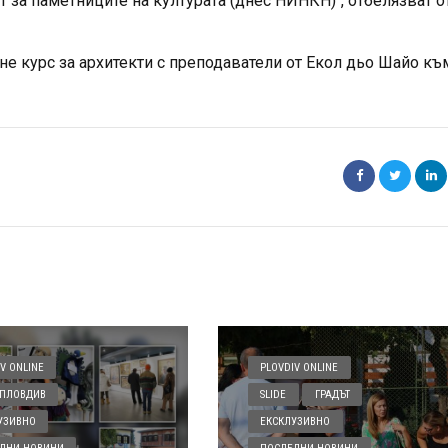
 за паметниците на културата (днес НИНКН)“, отбелязват о
не курс за архитекти с преподаватели от Екол дьо Шайо къ
V ONLINE
PLOVDIV ONLINE
ПЛОВДИВ
SLIDE
ГРАДЪТ
УЗИВНО
ЕКСКЛУЗИВНО