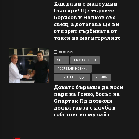
Хак да ви е малоумни
българи! Ще търсите
Борисов и Нанков със
свещ, а дотогава ще ви
отпорят гърбината от
такси на магистралите
04.08.2026
SLIDE
ЕКСКЛУЗИВНО
ПОСЛЕДНИ НОВИНИ
СПОРТЕН ПЛОВДИВ
ЧЕТИВА
Докато бързаше да носи
пари на Гонзо, босът на
Спартак Пд позволи
долна гавра с клуба в
собствения му сайт