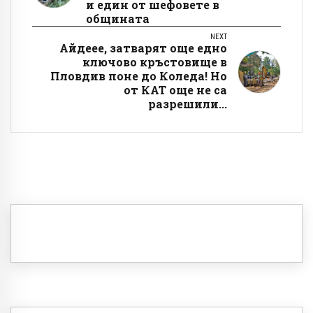
и един от шефовете в
общината
NEXT
Айдеее, затварят още едно
ключово кръстовище в
Пловдив поне до Коледа! Но
от КАТ още не са
разрешили...