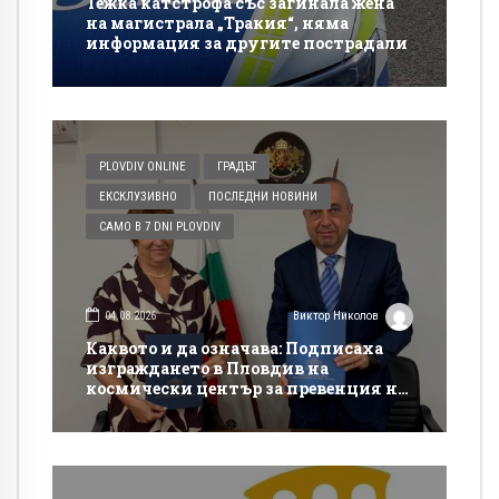
Тежка катстрофа със загинала жена
на магистрала „Тракия“, няма
информация за другите пострадали
PLOVDIV ONLINE
ГРАДЪТ
ЕКСКЛУЗИВНО
ПОСЛЕДНИ НОВИНИ
САМО В 7 DNI PLOVDIV
04.08.2026
Виктор Николов
Каквото и да означава: Подписаха
изграждането в Пловдив на
космически център за превенция на
бедствия и аварии