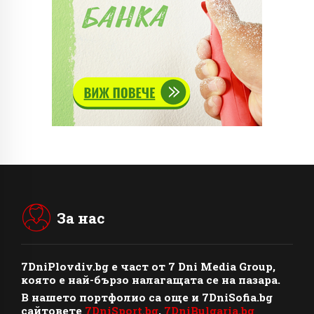
За нас
7DniPlovdiv.bg
e част от
7 Dni Media Group
,
която е най-бързо налагащата се на пазара.
В нашето портфолио са още и 7DniSofia.bg
сайтовете
7DniSport.bg
,
7DniBulgaria.bg