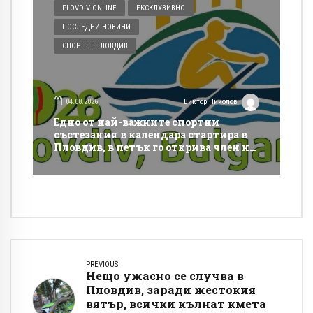
PLOVDIV ONLINE
ЕКСКЛУЗИВНО
ПОСЛЕДНИ НОВИНИ
СПОРТЕН ПЛОВДИВ
04.08.2026
Виктор Николов
Едно от най-важните спортни
състезания в календара стартира в
Пловдив, в петък го открива член на
МОК и важен спортен шеф
PREVIOUS
Нещо ужасно се случва в
Пловдив, заради жестокия
вятър, всички кълнат кмета