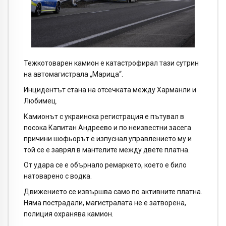
Тежкотоварен камион е катастрофирал тази сутрин
на автомагистрала „Марица“.
Инцидентът стана на отсечката между Харманли и
Любимец.
Камионът с украинска регистрация е пътувал в
посока Капитан Андреево и по неизвестни засега
причини шофьорът е изпуснал управлението му и
той се е заврял в мантелите между двете платна.
От удара се е обърнало ремаркето, което е било
натоварено с водка.
Движението се извършва само по активните платна.
Няма пострадали, магистралата не е затворена,
полиция охранява камион.