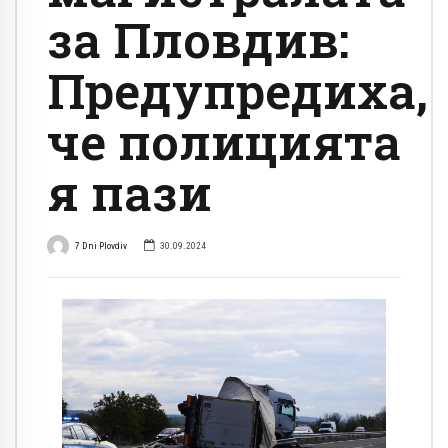
за Пловдив:
Предупредиха,
че полицията
я пази
7 Dni Plovdiv
30.09.2024