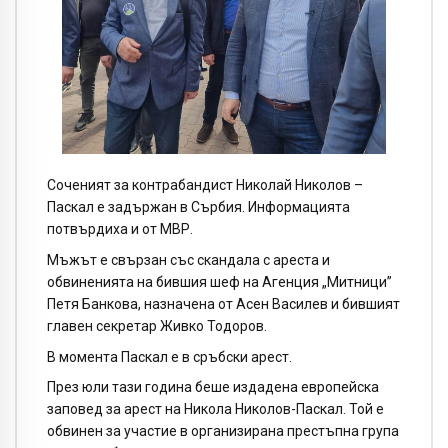
Соченият за контрабандист Николай Николов –
Паскал е задържан в Сърбия. Информацията
потвърдиха и от МВР.
Мъжът е свързан със скандала с ареста и
обвиненията на бившия шеф на Агенция „Митници”
Петя Банкова, назначена от Асен Василев и бившият
главен секретар Живко Тодоров.
В момента Паскал е в сръбски арест.
През юли тази година беше издадена европейска
заповед за арест на Никола Николов-Паскал. Той е
обвинен за участие в организирана престъпна група