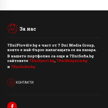
За нас
7DniPlovdiv.bg
e част от
7 Dni Media Group
,
която е най-бързо налагащата се на пазара.
В нашето портфолио са още и 7DniSofia.bg
сайтовете
7DniSport.bg
,
7DniBulgaria.bg
и
7DniSofia.bg
КОНТАКТИ