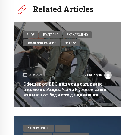
Related Articles
SLIDE
БЪЛГАРИЯ
ЕКСКЛУЗИВНО
ПОСЛЕДНИ НОВИНИ
ЧЕТИВА
06.08.2026
7 Dni Plovdiv
Офицер от ВВС напусна с кърваво
писмо до Радев: Чичо Румене, защо
взимаш от бедните да даваш на
богатите?
PLOVDIV ONLINE
SLIDE