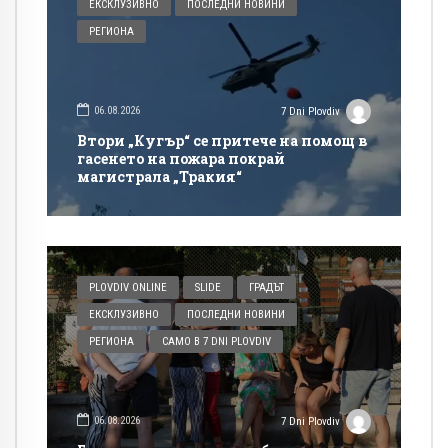
ЕКСКЛУЗИВНО
ПОСЛЕДНИ НОВИНИ
РЕГИОНА
06.08.2026
7 Dni Plovdiv
Втори „Кугър“ се притече на помощ в
гасенето на пожара покрай
магистрала „Тракия“
PLOVDIV ONLINE
SLIDE
ГРАДЪТ
ЕКСКЛУЗИВНО
ПОСЛЕДНИ НОВИНИ
РЕГИОНА
САМО В 7 DNI PLOVDIV
06.08.2026
7 Dni Plovdiv