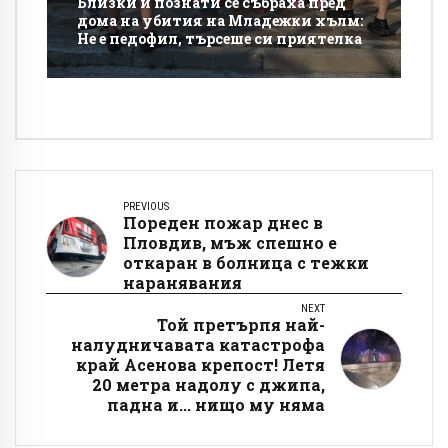
Близки и познати се събраха пред
дома на убития на Младежки хълм:
Не е педофил, търсеше си приятелка
PREVIOUS
Пореден пожар днес в
Пловдив, мъж спешно е
откаран в болница с тежки
наранявания
NEXT
Той претърпя най-
налудничавата катастрофа
край Асенова крепост! Летя
20 метра надолу с джипа,
падна и... нищо му няма