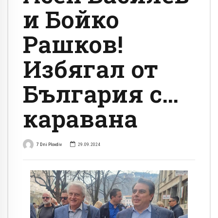
и Бойко
Рашков!
Избягал от
България с…
каравана
7 Dni Plovdiv
29.09.2024