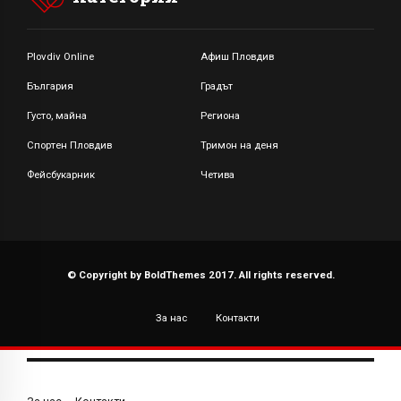
Plovdiv Online
Афиш Пловдив
България
Градът
Густо, майна
Региона
Спортен Пловдив
Тримон на деня
Фейсбукарник
Четива
© Copyright by BoldThemes 2017. All rights reserved.
За нас
Контакти