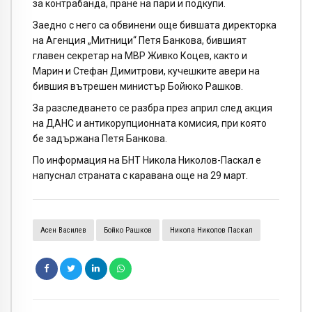
за контрабанда, пране на пари и подкупи.
Заедно с него са обвинени още бившата директорка
на Агенция „Митници“ Петя Банкова, бившият
главен секретар на МВР Живко Коцев, както и
Марин и Стефан Димитрови, кучешките авери на
бившия вътрешен министър Бойюко Рашков.
За разследването се разбра през април след акция
на ДАНС и антикорупционната комисия, при която
бе задържана Петя Банкова.
По информация на БНТ Никола Николов-Паскал е
напуснал страната с каравана още на 29 март.
Асен Василев
Бойко Рашков
Никола Николов Паскал