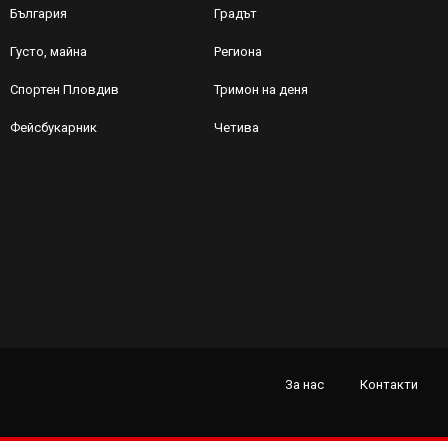
България
Градът
Густо, майна
Региона
Спортен Пловдив
Тримон на деня
Фейсбукарник
Четива
За нас
Контакти