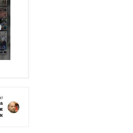
XT
да
ли
ук