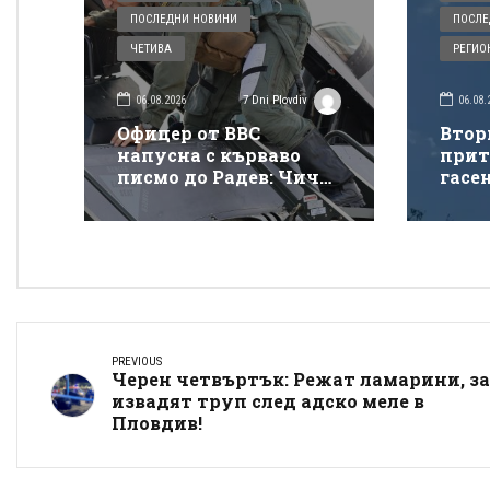
ПОСЛЕДНИ НОВИНИ
ПОСЛЕ
ЧЕТИВА
РЕГИО
06.08.2026
06.08.
7 Dni Plovdiv
Офицер от ВВС
Втор
напусна с кърваво
прит
писмо до Радев: Чичо
гасе
Румене, защо взимаш
покр
от бедните да даваш
„Тра
на богатите?
PREVIOUS
Черен четвъртък: Режат ламарини, за
извадят труп след адско меле в
Пловдив!