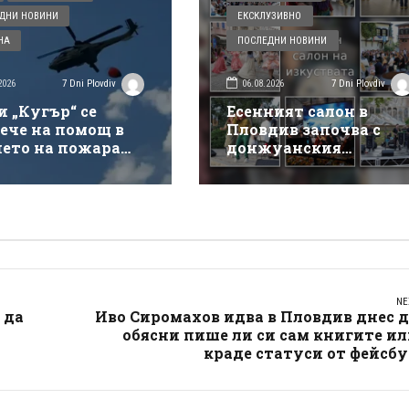
ДНИ НОВИНИ
ЕКСКЛУЗИВНО
НА
ПОСЛЕДНИ НОВИНИ
2026
06.08.2026
7 Dni Plovdiv
7 Dni Plovdiv
и „Кугър“ се
Есенният салон в
ече на помощ в
Пловдив започва с
нето на пожара
донжуанския
ай магистрала
спектакъл на Деян
кия“
Донков
NE
 да
Иво Сиромахов идва в Пловдив днес 
обясни пише ли си сам книгите и
краде статуси от фейсб