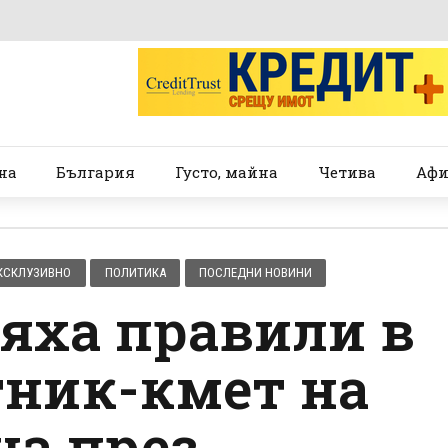
на
България
Густо, майна
Четива
Афи
КСКЛУЗИВНО
ПОЛИТИКА
ПОСЛЕДНИ НОВИНИ
бяха правили в
тник-кмет на
а през