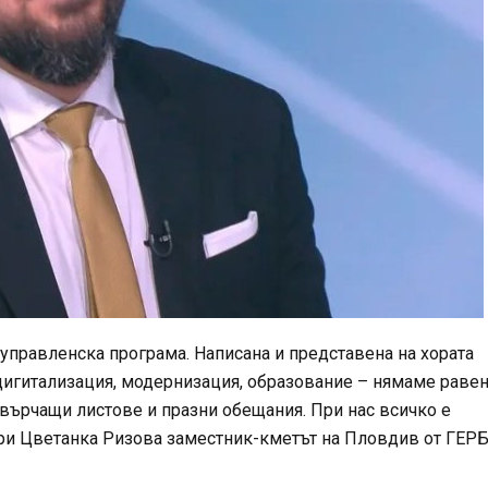
правленска програма. Написана и представена на хората
– дигитализация, модернизация, образование – нямаме равен
хвърчащи листове и празни обещания. При нас всичко е
 при Цветанка Ризова заместник-кметът на Пловдив от ГЕР