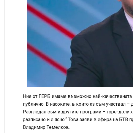
Ние от ГЕРБ имаме възможно най-качествената у
публично. В насоките, в които аз съм участвал 
Разгледал съм и другите програми – горе-долу 
разписано и е ясно.“ Това заяви в ефира на БТВ
Владимир Темелков.