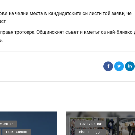
е на челни места в кандидатските си листи той заяви, че
ст.
оправя тротоара. Общинският съвет и кметът са най-близко 
в.
V ONLINE
PLOVDIV ONLINE
ЕКСКЛУЗИВНО
АФИШ ПЛОВДИВ