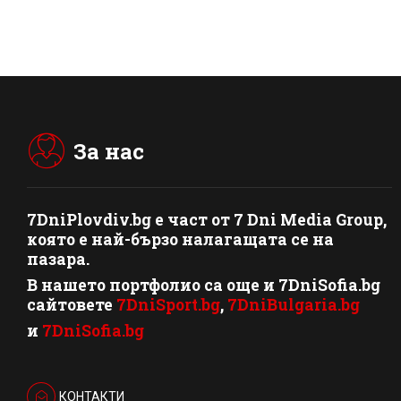
За нас
7DniPlovdiv.bg
e част от
7 Dni Media Group
,
която е най-бързо налагащата се на
пазара.
В нашето портфолио са още и 7DniSofia.bg
сайтовете
7DniSport.bg
,
7DniBulgaria.bg
и
7DniSofia.bg
КОНТАКТИ