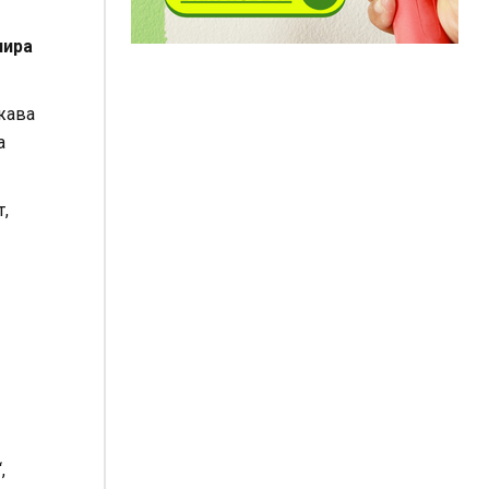
лира
ржава
а
т,
,