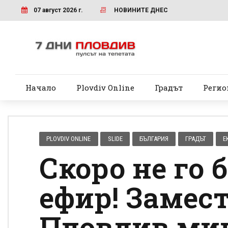
07 август 2026 г.
НОВИНИТЕ ДНЕС
Начало
Plovdiv Online
Градът
Регио
PLOVDIV ONLINE
SLIDE
БЪЛГАРИЯ
ГРАДЪТ
Е
Скоро не го 
ефир! Замес
Пловдив мин