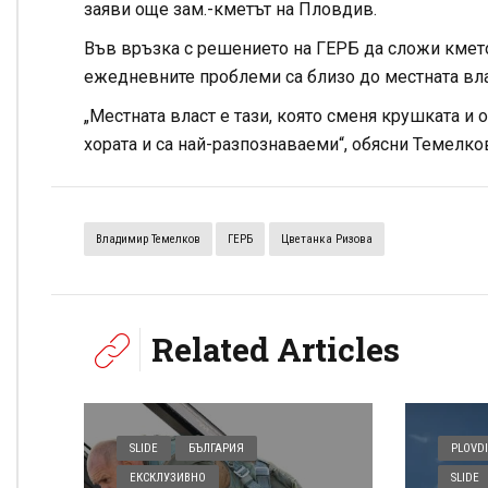
заяви още зам.-кметът на Пловдив.
Във връзка с решението на ГЕРБ да сложи кметов
ежедневните проблеми са близо до местната вла
„Местната власт е тази, която сменя крушката и 
хората и са най-разпознаваеми“, обясни Темелко
Владимир Темелков
ГЕРБ
Цветанка Ризова
Related Articles
SLIDE
БЪЛГАРИЯ
PLOVDI
ЕКСКЛУЗИВНО
SLIDE