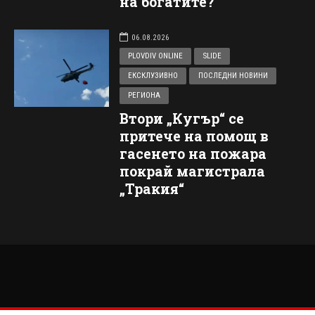
на богатите?
06.08.2026
PLOVDIV ONLINE
SLIDE
ЕКСКЛУЗИВНО
ПОСЛЕДНИ НОВИНИ
РЕГИОНА
Втори „Кугър“ се
притече на помощ в
гасенето на пожара
покрай магистрала
„Тракия“