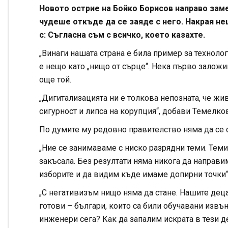
Новото острие на Бойко Борисов направо зам
чудеше откъде да се заяде с него. Накрая н
с: Съгласна съм с всичко, което казахте.
„Винаги нашата страна е била пример за техноло
е нещо като „нищо от сърце“. Нека първо заложи
още той.
„Дигитализацията ни е толкова непозната, че жи
сигурност и липса на корупция“, добави Темелко
По думите му редовно правителство няма да се с
„Ние се занимаваме с ниско разрядни теми. Теми
закъсала. Без резултати няма никога да направи
изборите и да видим къде имаме допирни точки“
„С негативизъм нищо няма да стане. Нашите деца
готови – българи, които са били обучавани извън
инженери сега? Как да запалим искрата в тези де