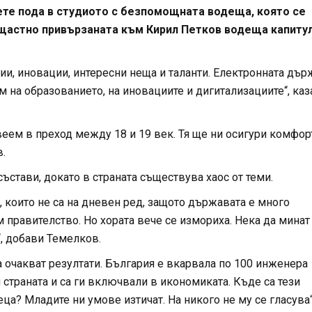
ете пода в студиото с безпомощната водеща, която се
ещастно привързаната към Кирил Петков водеща капиту
гии, иновации, интересни неща и таланти. Електронната дъ
м на образованието, на иновациите и дигитализациите“, каз
веем в преход между 18 и 19 век. Тя ще ни осигури комфор
в.
ъстави, докато в страната съществува хаос от теми.
, които не са на дневен ред, защото държавата е много
м правителство. Но хората вече се измориха. Нека да минат
, добави Темелков.
 очакват резултати. България е вкарвала по 100 инженера
 страната и са ги включвали в икономиката. Къде са тези
ца? Младите ни умове изтичат. На никого не му се гласува“