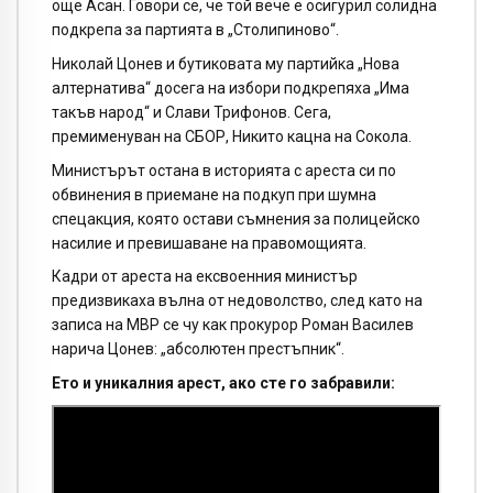
още Асан. Говори се, че той вече е осигурил солидна
подкрепа за партията в „Столипиново“.
Николай Цонев и бутиковата му партийка „Нова
алтернатива“ досега на избори подкрепяха „Има
такъв народ“ и Слави Трифонов. Сега,
премименуван на СБОР, Никито кацна на Сокола.
Министърът остана в историята с ареста си по
обвинения в приемане на подкуп при шумна
спецакция, която остави съмнения за полицейско
насилие и превишаване на правомощията.
Кадри от ареста на ексвоенния министър
предизвикаха вълна от недоволство, след като на
записа на МВР се чу как прокурор Роман Василев
нарича Цонев: „абсолютен престъпник“.
Ето и уникалния арест, ако сте го забравили: