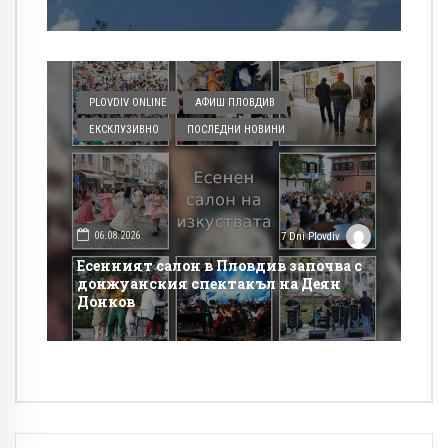
PLOVDIV ONLINE
АФИШ ПЛОВДИВ
ЕКСКЛУЗИВНО
ПОСЛЕДНИ НОВИНИ
06.08.2026
7 Dni Plovdiv
Есенният салон в Пловдив започва с
донжуанския спектакъл на Деян
Донков