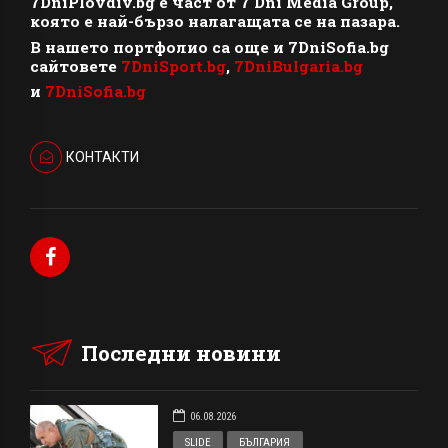
7DniPlovdiv.bg
e част от
7 Dni Media Group
,
която е най-бързо налагащата се на пазара.
В нашето портфолио са още и 7DniSofia.bg
сайтовете
7DniSport.bg
,
7DniBulgaria.bg
и
7DniSofia.bg
КОНТАКТИ
Последни новини
06.08.2026
SLIDE
БЪЛГАРИЯ