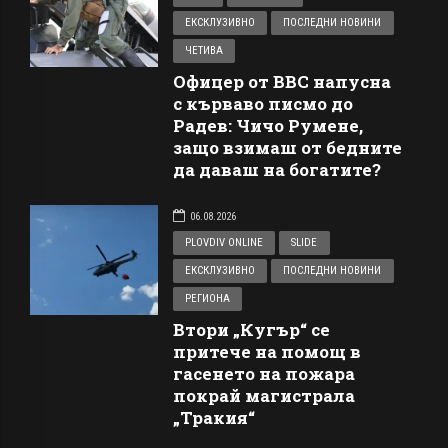
ЕКСКЛУЗИВНО
ПОСЛЕДНИ НОВИНИ
ЧЕТИВА
Офицер от ВВС напусна
с кърваво писмо до
Радев: Чичо Румене,
защо взимаш от бедните
да даваш на богатите?
06.08.2026
PLOVDIV ONLINE
SLIDE
ЕКСКЛУЗИВНО
ПОСЛЕДНИ НОВИНИ
РЕГИОНА
Втори „Кугър“ се
притече на помощ в
гасенето на пожара
покрай магистрала
„Тракия“