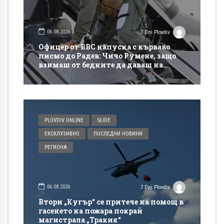
06.08.2026
7 Dni Plovdiv
Офицер от ВВС напусна с кърваво
писмо до Радев: Чичо Румене, защо
взимаш от бедните да даваш на
богатите?
PLOVDIV ONLINE
SLIDE
ЕКСКЛУЗИВНО
ПОСЛЕДНИ НОВИНИ
РЕГИОНА
06.08.2026
7 Dni Plovdiv
Втори „Кугър“ се притече на помощ в
гасенето на пожара покрай
магистрала „Тракия“