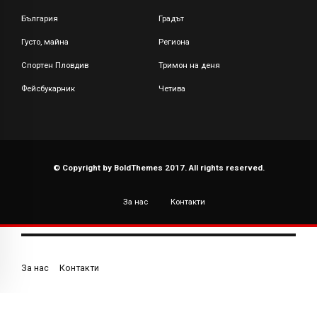
България
Градът
Густо, майна
Региона
Спортен Пловдив
Тримон на деня
Фейсбукарник
Четива
© Copyright by BoldThemes 2017. All rights reserved.
За нас
Контакти
За нас
Контакти