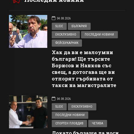
04.08.2026
SLIDE
БЪЛГАРИЯ
ЕКСКЛУЗИВНО
ПОСЛЕДНИ НОВИНИ
ФЕЙСБУКАРНИК
Хак да ви е малоумни
българи! Ще търсите
Борисов и Нанков със
свещ, а дотогава ще ви
отпорят гърбината от
такси на магистралите
04.08.2026
SLIDE
ЕКСКЛУЗИВНО
ПОСЛЕДНИ НОВИНИ
СПОРТЕН ПЛОВДИВ
ЧЕТИВА
Докато бързаше да носи