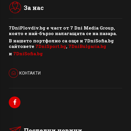
За нас
7DniPlovdiv.bg
e част от
7 Dni Media Group
,
която е най-бързо налагащата се на пазара.
В нашето портфолио са още и 7DniSofia.bg
сайтовете
7DniSport.bg
,
7DniBulgaria.bg
и
7DniSofia.bg
КОНТАКТИ
Последни новини