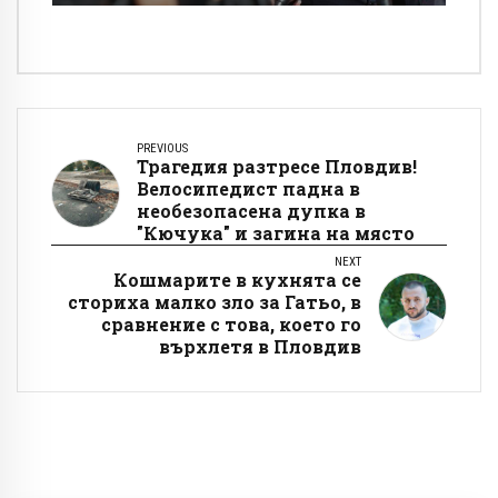
PREVIOUS
Трагедия разтресе Пловдив!
Велосипедист падна в
необезопасена дупка в
"Кючука" и загина на място
NEXT
Кошмарите в кухнята се
сториха малко зло за Гатьо, в
сравнение с това, което го
върхлетя в Пловдив