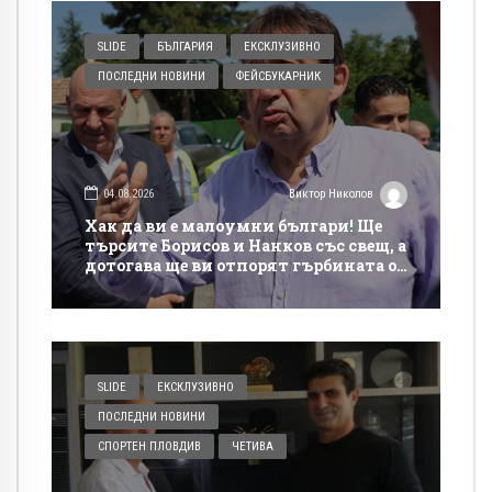
SLIDE
БЪЛГАРИЯ
ЕКСКЛУЗИВНО
ПОСЛЕДНИ НОВИНИ
ФЕЙСБУКАРНИК
04.08.2026
Виктор Николов
Хак да ви е малоумни българи! Ще
търсите Борисов и Нанков със свещ, а
дотогава ще ви отпорят гърбината от
такси на магистралите
SLIDE
ЕКСКЛУЗИВНО
ПОСЛЕДНИ НОВИНИ
СПОРТЕН ПЛОВДИВ
ЧЕТИВА