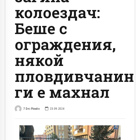
колоездач:
Беше с
ограждения,
някой
пловдивчанин
ги е махнал
7 Dni Plovdiv
23.09.2024