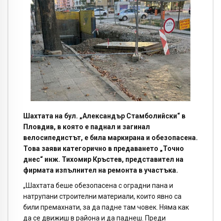
Шахтата на бул. „Александър Стамболийски“ в
Пловдив, в която е паднал и загинал
велосипедистът, е била маркирана и обезопасена.
Това заяви категорично в предаването „Точно
днес“ инж. Тихомир Кръстев, представител на
фирмата изпълнител на ремонта в участъка.
„Шахтата беше обезопасена с оградни пана и
натрупани строителни материали, които явно са
били премахнати, за да падне там човек. Няма как
да се движиш в района и да паднеш. Преди