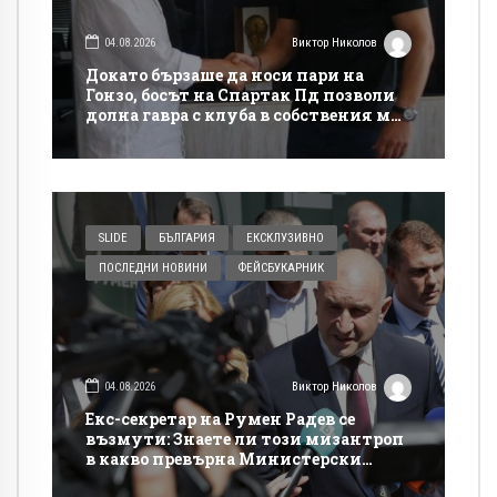
04.08.2026
Виктор Николов
Докато бързаше да носи пари на
Гонзо, босът на Спартак Пд позволи
долна гавра с клуба в собствения му
сайт
SLIDE
БЪЛГАРИЯ
ЕКСКЛУЗИВНО
ПОСЛЕДНИ НОВИНИ
ФЕЙСБУКАРНИК
04.08.2026
Виктор Николов
Екс-секретар на Румен Радев се
възмути: Знаете ли този мизантроп
в какво превърна Министерски
съвет!?