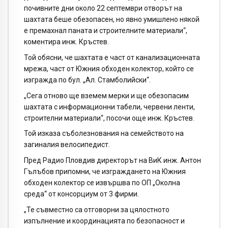
почивните дни около 22 септември отворът на
шахтата беше обезопасен, но явно умишлено някой
е премахнал паната и строителните материали“,
коментира инж. Кръстев.
Той обясни, че шахтата е част от канализационната
мрежа, част от Южния обходен колектор, който се
изгражда по бул. „Ал. Стамболийски“.
„Сега отново ще вземем мерки и ще обезопасим
шахтата с информационни табели, червени ленти,
строителни материали“, посочи още инж. Кръстев.
Той изказа съболезнования на семейството на
загиналия велосипедист.
Пред Радио Пловдив директорът на ВиК инж. Антон
Гълъбов припомни, че изграждането на Южния
обходен колектор се извършва по ОП „Околна
среда“ от консорциум от 3 фирми.
„Те съвместно са отговорни за цялостното
изпълнение и координацията по безопасност и