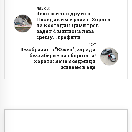
PREVIOUS
Явно всичко друго в
Пловдив им е рахат: Хората
на Костадин Димитров
вадят 4 милиона лева
срещу... графити
NEXT
Безобразия в "Южен", заради
безхаберие на общината!
Хората: Вече 3 седмици
живеем в ада