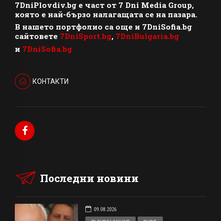
7DniPlovdiv.bg
e част от
7 Dni Media Group
,
която е най-бързо налагащата се на пазара.
В нашето портфолио са още и 7DniSofia.bg
сайтовете
7DniSport.bg
,
7DniBulgaria.bg
и
7DniSofia.bg
КОНТАКТИ
Последни новини
09.08.2026