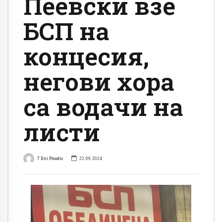
Пеевски взе
БСП на
концесия,
негови хора
са водачи на
листи
7 Dni Plovdiv
22.09.2024