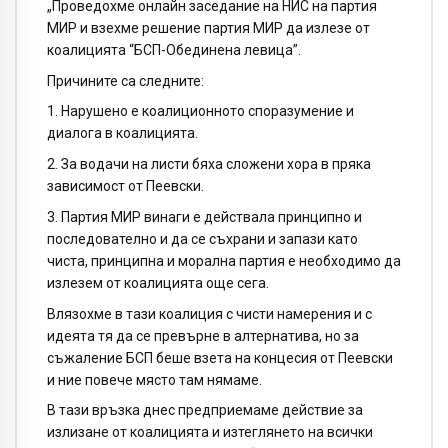
„Проведохме онлайн заседание на НИС на партия
МИР и взехме решение партия МИР да излезе от
коалицията “БСП-Обединена левица”.
Причините са следните:
1. Нарушено е коалиционното споразумение и
диалога в коалицията.
2. За водачи на листи бяха сложени хора в пряка
зависимост от Пеевски.
3. Партия МИР винаги е действала принципно и
последователно и да се съхрани и запази като
чиста, принципна и морална партия е необходимо да
излезем от коалицията още сега.
Влязохме в тази коалиция с чисти намерения и с
идеята тя да се превърне в алтернатива, но за
съжаление БСП беше взета на концесия от Пеевски
и ние повече място там нямаме.
В тази връзка днес предприемаме действие за
излизане от коалицията и изтеглянето на всички