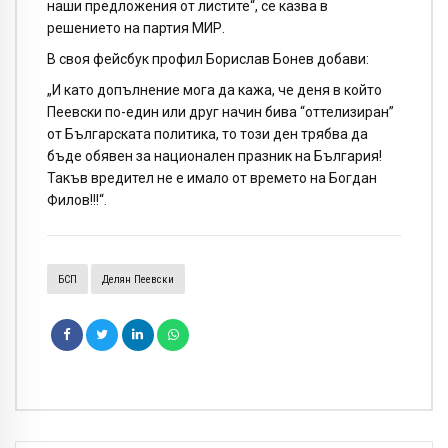
наши предложения от листите“, се казва в
решението на партия МИР.
В своя фейсбук профил Борислав Бонев добави:
„И като допълнение мога да кажа, че деня в който
Пеевски по-един или друг начин бива “оттелизиран”
от Българската политика, то този ден трябва да
бъде обявен за национален празник на България!
Такъв вредител не е имало от времето на Богдан
Филов!!!“.
БСП
Делян Пеевски