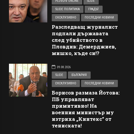
PLOVDIV ONLINE
SLIDE
SLIDE ПОЛИТИКА
ГРАДЪТ
ЕКСКЛУЗИВНО
ПОСЛЕДНИ НОВИНИ
Разследващ журналист
подпали държавата
след убийството в
Пловдив: Демерджиев,
мишко, къде си!?
09.08.2026
SLIDE
БЪЛГАРИЯ
ЕКСКЛУЗИВНО
ПОСЛЕДНИ НОВИНИ
Борисов размаза Йотова:
ПБ управляват
примитивно! На
военния министър му
изтриха „Кинтекс“ от
тениската!