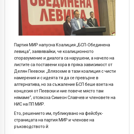
Партия МИР напусна Коалиция „БСП-Обединена
левица“, заявявайки, че коалиционното
споразумение и диалога са нарушени, а начело на
листите са поставени хора в пряка зависимост от
Делян Пеевски. „Влязохме в тази коалиция с чисти
намерения и с идеята тя да се превърне в
алтернатива, но за съжаление БСП беше взета на
концесия от Пеевски и ние повече място там
нямаме“, отсякоха Симеон Славчев и членовете на
НИС на ПП МИР.
Ето, решението им, публикувано на фейсбук-
страницата на партия МИР и членове на
ръководството й: