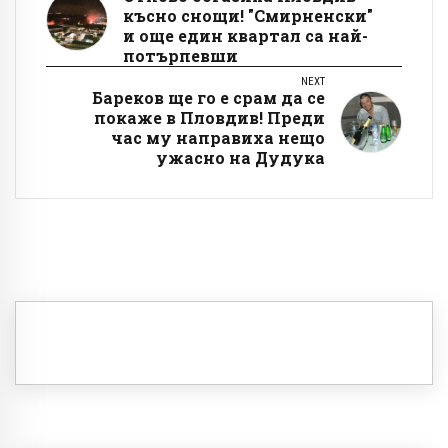
късно снощи! "Смирненски"
и още един квартал са най-
потърпевши
NEXT
Бареков ще го е срам да се
покаже в Пловдив! Преди
час му направиха нещо
ужасно на Дудука