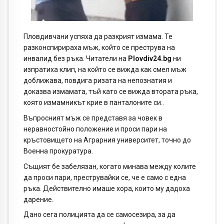
Пловдивчани успяха да разкрият измама. Те
разконспирираха мъж, който се преструва на
инвалид без ръка. Читатели на
Plovdiv24.bg
ни
изпратиха клип, на който се вижда как смел мъж
доближава, повдига ризата на непознатия и
доказва измамата, тъй като се вижда втората ръка,
която измамникът крие в панталоните си..
Въпросният мъж се представя за човек в
неравностойно положение и проси пари на
кръстовището на Аграрния университет, точно до
Военна прокуратура.
Същият бе забелязан, когато минава между колите
да проси пари, преструвайки се, че е само с една
ръка. Действително имаше хора, които му дадоха
дарение.
Дано сега полицията да се самосезира, за да