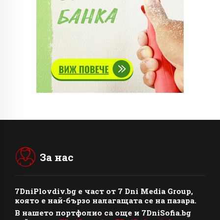
За нас
7DniPlovdiv.bg
e част от
7 Dni Media Group
,
която е най-бързо налагащата се на пазара.
В нашето портфолио са още и 7DniSofia.bg