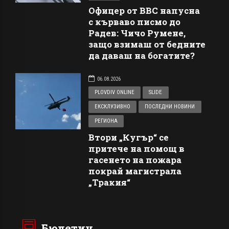
Офицер от ВВС напусна
с кърваво писмо до
Радев: Чичо Румене,
защо взимаш от бедните
да даваш на богатите?
06.08.2026
PLOVDIV ONLINE
SLIDE
ЕКСКЛУЗИВНО
ПОСЛЕДНИ НОВИНИ
РЕГИОНА
Втори „Кугър“ се
притече на помощ в
гасенето на пожара
покрай магистрала
„Тракия“
Бюлетин