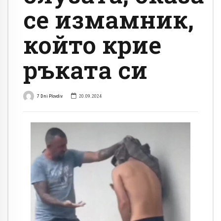
се измамник,
който крие
ръката си
7 Dni Plovdiv
20.09.2024