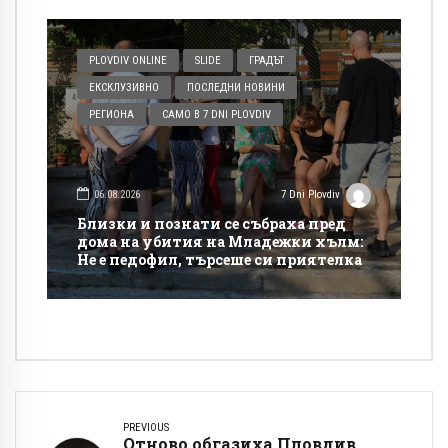
PLOVDIV ONLINE
SLIDE
ГРАДЪТ
ЕКСКЛУЗИВНО
ПОСЛЕДНИ НОВИНИ
РЕГИОНА
САМО В 7 DNI PLOVDIV
06.08.2026
7 Dni Plovdiv
Близки и познати се събраха пред
дома на убития на Младежки хълм:
Не е педофил, търсеше си приятелка
PREVIOUS
Отново обгазиха Пловдив