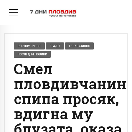
PLOVDIV ONLINE
ГРАДЪТ
ЕКСКЛУЗИВНО
ПОСЛЕДНИ НОВИНИ
Смел
пловдивчанин
спипа просяк,
вдигна му
блузата, оказа