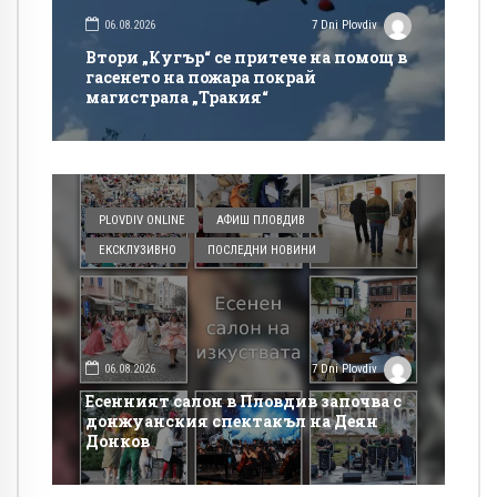
06.08.2026
7 Dni Plovdiv
Втори „Кугър“ се притече на помощ в
гасенето на пожара покрай
магистрала „Тракия“
PLOVDIV ONLINE
АФИШ ПЛОВДИВ
ЕКСКЛУЗИВНО
ПОСЛЕДНИ НОВИНИ
06.08.2026
7 Dni Plovdiv
Есенният салон в Пловдив започва с
донжуанския спектакъл на Деян
Донков