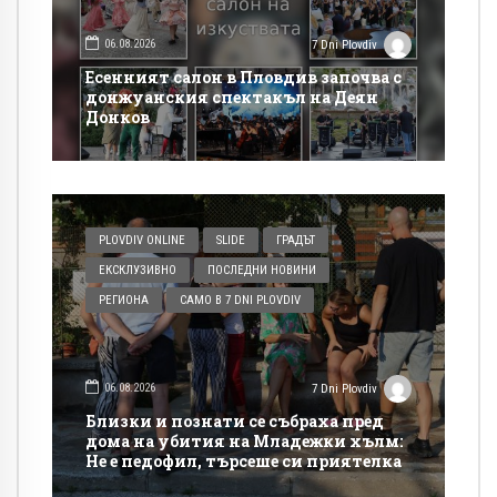
06.08.2026
7 Dni Plovdiv
Есенният салон в Пловдив започва с
донжуанския спектакъл на Деян
Донков
PLOVDIV ONLINE
SLIDE
ГРАДЪТ
ЕКСКЛУЗИВНО
ПОСЛЕДНИ НОВИНИ
РЕГИОНА
САМО В 7 DNI PLOVDIV
06.08.2026
7 Dni Plovdiv
Близки и познати се събраха пред
дома на убития на Младежки хълм:
Не е педофил, търсеше си приятелка