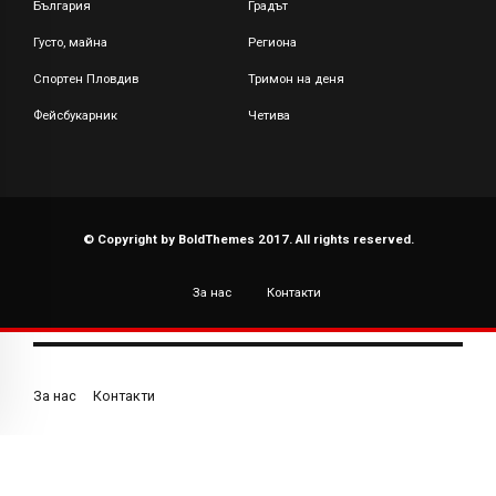
България
Градът
Густо, майна
Региона
Спортен Пловдив
Тримон на деня
Фейсбукарник
Четива
© Copyright by BoldThemes 2017. All rights reserved.
За нас
Контакти
За нас
Контакти