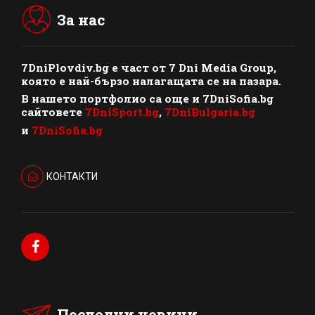
За нас
7DniPlovdiv.bg
e част от
7 Dni Media Group
,
която е най-бързо налагащата се на пазара.
В нашето портфолио са още и 7DniSofia.bg
сайтовете
7DniSport.bg
,
7DniBulgaria.bg
и
7DniSofia.bg
КОНТАКТИ
Последни новини