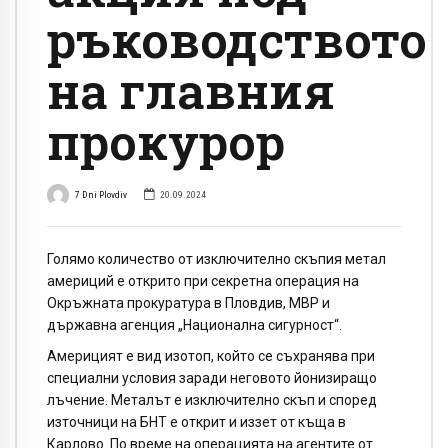
ръководството
на главния
прокурор
7 Dni Plovdiv
20.09.2024
Голямо количество от изключително скъпия метал
америций е открито при секретна операция на
Окръжната прокуратура в Пловдив, МВР и
държавна агенция „Национална сигурност“.
Америцият е вид изотоп, който се съхранява при
специални условия заради неговото йонизиращо
лъчение. Металът е изключително скъп и според
източници на БНТ е открит и иззет от къща в
Карлово. По време на операцията на агентите от