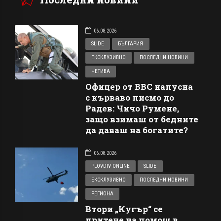
06.08.2026
SLIDE
БЪЛГАРИЯ
ЕКСКЛУЗИВНО
ПОСЛЕДНИ НОВИНИ
ЧЕТИВА
Офицер от ВВС напусна
с кърваво писмо до
Радев: Чичо Румене,
защо взимаш от бедните
да даваш на богатите?
06.08.2026
PLOVDIV ONLINE
SLIDE
ЕКСКЛУЗИВНО
ПОСЛЕДНИ НОВИНИ
РЕГИОНА
Втори „Кугър“ се
притече на помощ в