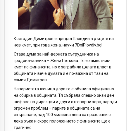
Костадин Димитров е предал Пловдив в ръцете на
нов кмет, при това жена, научи 7DniPlovdiv.bg!
Става дума за най-верната сътрудничка на
градоначалника – Жени Петкова. Тя е заместник-
кмет по финансите, но е заграбила цялата власт в
общината и вече думата й е по-важна от тази на
самия Димитров.
Напористата женица дори го е обявила официално
на сбирка в общината. Тя събрала спешно онзи ден
шефове на дирекции и други отговорни хора, заради
огромен проблем – парите в общината са на
свършване, над 100 милиона лева са прахосани с
лека ръка и скоро положението с финансите ще е
трагично.