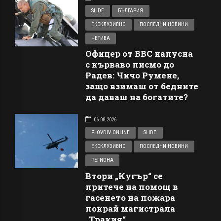
SLIDE
БЪЛГАРИЯ
ЕКСКЛУЗИВНО
ПОСЛЕДНИ НОВИНИ
ЧЕТИВА
Офицер от ВВС напусна
с кърваво писмо до
Радев: Чичо Румене,
защо взимаш от бедните
да даваш на богатите?
06.08.2026
PLOVDIV ONLINE
SLIDE
ЕКСКЛУЗИВНО
ПОСЛЕДНИ НОВИНИ
РЕГИОНА
Втори „Кугър“ се
притече на помощ в
гасенето на пожара
покрай магистрала
„Тракия“