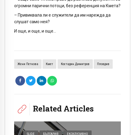
огромни парични потоци, без референция на Кмета?
– Привиквала ли е служители да им нарежда да
слушат само нея?
И още, и още, и още…
Жени Петкова
Кмет
Костадин Димитров
Пловдив
Related Articles
SLIDE
БЪЛГАРИЯ
ЕКСКЛУЗИВНО