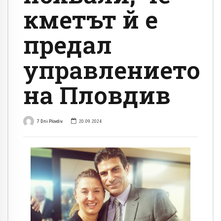
кметът й е
предал
управлението
на Пловдив
7 Dni Plovdiv
20.09.2024