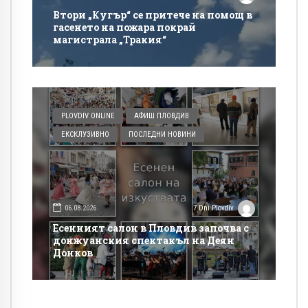
Втори „Кугър“ се притече на помощ в
гасенето на пожара покрай
магистрала „Тракия“
PLOVDIV ONLINE
АФИШ ПЛОВДИВ
ЕКСКЛУЗИВНО
ПОСЛЕДНИ НОВИНИ
06.08.2026
7 Dni Plovdiv
Есенният салон в Пловдив започва с
донжуанския спектакъл на Деян
Донков