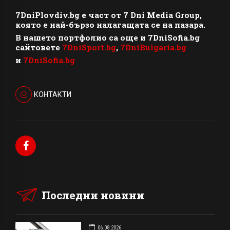
7DniPlovdiv.bg
e част от
7 Dni Media Group
,
която е най-бързо налагащата се на пазара.
В нашето портфолио са още и 7DniSofia.bg
сайтовете
7DniSport.bg
,
7DniBulgaria.bg
и
7DniSofia.bg
КОНТАКТИ
Последни новини
06.08.2026