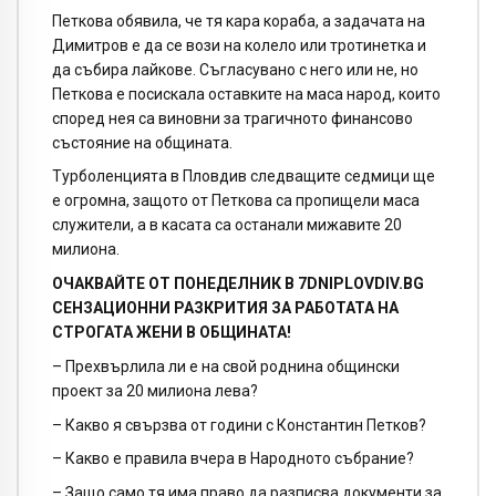
Петкова обявила, че тя кара кораба, а задачата на
Димитров е да се вози на колело или тротинетка и
да събира лайкове. Съгласувано с него или не, но
Петкова е посискала оставките на маса народ, които
според нея са виновни за трагичното финансово
състояние на общината.
Турболенцията в Пловдив следващите седмици ще
е огромна, защото от Петкова са пропищели маса
служители, а в касата са останали мижавите 20
милиона.
ОЧАКВАЙТЕ ОТ ПОНЕДЕЛНИК В 7DNIPLOVDIV.BG
СЕНЗАЦИОННИ РАЗКРИТИЯ ЗА РАБОТАТА НА
СТРОГАТА ЖЕНИ В ОБЩИНАТА!
– Прехвърлила ли е на свой роднина общински
проект за 20 милиона лева?
– Какво я свързва от години с Константин Петков?
– Какво е правила вчера в Народното събрание?
– Защо само тя има право да разписва документи за