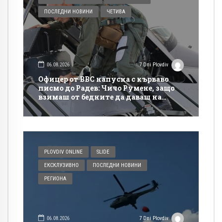
ПОСЛЕДНИ НОВИНИ
ЧЕТИВА
06.08.2026
7 Dni Plovdiv
Офицер от ВВС напусна с кърваво
писмо до Радев: Чичо Румене, защо
взимаш от бедните да даваш на
богатите?
PLOVDIV ONLINE
SLIDE
ЕКСКЛУЗИВНО
ПОСЛЕДНИ НОВИНИ
РЕГИОНА
06.08.2026
7 Dni Plovdiv