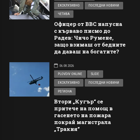
ЕКСКЛУЗИВНО
ПОСЛЕДНИ НОВИНИ
ЧЕТИВА
Офицер от ВВС напусна
с кърваво писмо до
Радев: Чичо Румене,
защо взимаш от бедните
да даваш на богатите?
06.08.2026
PLOVDIV ONLINE
SLIDE
ЕКСКЛУЗИВНО
ПОСЛЕДНИ НОВИНИ
РЕГИОНА
Втори „Кугър“ се
притече на помощ в
гасенето на пожара
покрай магистрала
„Тракия“