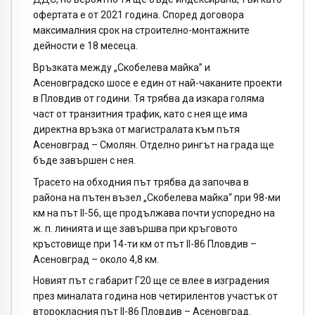
офертата е от 2021 година. Според договора
максималния срок на строително-монтажните
дейности е 18 месеца.
Връзката между „Скобелева майка” и
Асеновградско шосе е един от най-чаканите проекти
в Пловдив от години. Тя трябва да изкара голяма
част от транзитния трафик, като с нея ще има
директна връзка от магистралата към пътя
Асеновград – Смолян. Отделно рингът на града ще
бъде завършен с нея.
Трасето на обходния път трябва да започва в
района на пътен възел „Скобелева майка“ при 98-ми
км на път II-56, ще продължава почти успоредно на
ж. п. линията и ще завършва при кръговото
кръстовище при 14-ти км от път II-86 Пловдив –
Асеновград – около 4,8 км.
Новият път с габарит Г20 ще се влее в изградения
през миналата година нов четирилентов участък от
второкласния път II-86 Пловдив – Асеновград.