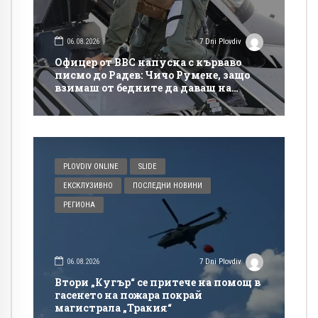
06.08.2026
7 Dni Plovdiv
Офицер от ВВС напусна с кърваво
писмо до Радев: Чичо Румене, защо
взимаш от бедните да даваш на
богатите?
PLOVDIV ONLINE
SLIDE
ЕКСКЛУЗИВНО
ПОСЛЕДНИ НОВИНИ
РЕГИОНА
06.08.2026
7 Dni Plovdiv
Втори „Кугър“ се притече на помощ в
гасенето на пожара покрай
магистрала „Тракия“