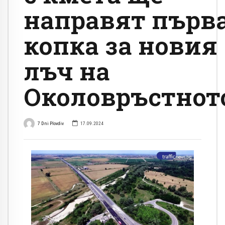
направят първ
копка за новия
лъч на
Околовръстнот
7 Dni Plovdiv
17.09.2024