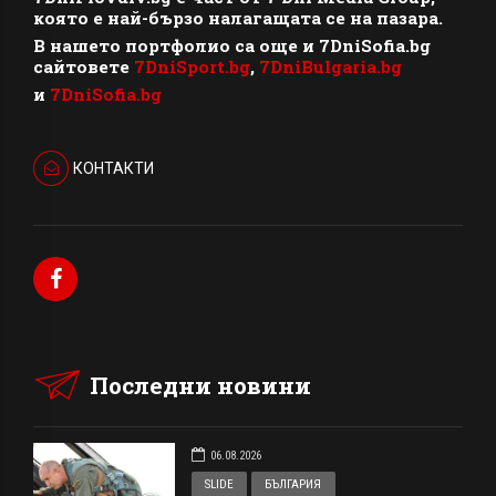
която е най-бързо налагащата се на пазара.
В нашето портфолио са още и 7DniSofia.bg
сайтовете
7DniSport.bg
,
7DniBulgaria.bg
и
7DniSofia.bg
КОНТАКТИ
Последни новини
06.08.2026
SLIDE
БЪЛГАРИЯ