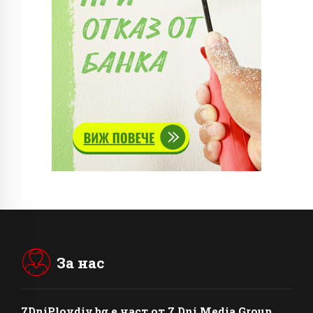
За нас
7DniPlovdiv.bg
e част от
7 Dni Media Group
,