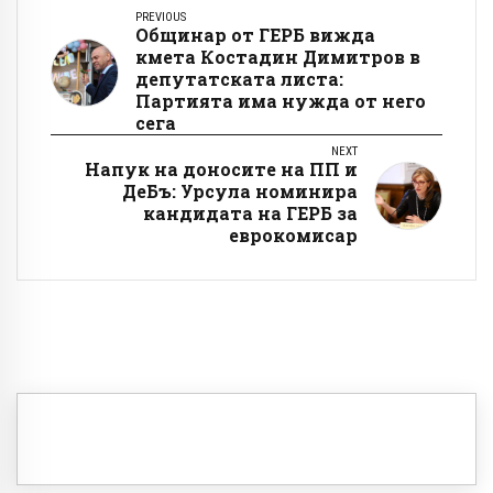
PREVIOUS
Общинар от ГЕРБ вижда
кмета Костадин Димитров в
депутатската листа:
Партията има нужда от него
сега
NEXT
Напук на доносите на ПП и
ДеБъ: Урсула номинира
кандидата на ГЕРБ за
еврокомисар