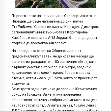
Първата копка на новия лъч на Околовръстното на
Пловдив ще бъде направена до дни, научи
TrafficNews.
Очаква се кметът Костадин Димитров,
регионалният министър Виолета Коритарова-
Касабова и шефът на АПИ Йордан Вълчев да дадат
старт на дългоочаквания проект.
На последната сесия на Общинския съвет
градоначалникът заяви, че до края на месеца ще
започне изграждането на Югоизточния обход, като
първият участък е от около 150 метра, заедно с
кръстовището за село Ягодово. Това е първата
отсечка, оттам има още 3 лота, които се проектират
в момента.
Вече трета година се чака да започне Югоизточния
обход на Пловдив. За него има проведена
обществена поръчка и избран изпълнител в лицето
на „Трейс груп холд“. Сумата е за над 40 млн. лева с
ДДС, но вероятно тя ще бъде индексирана, тъй като