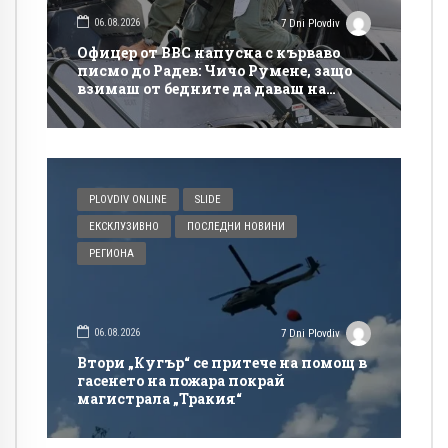
06.08.2026
7 Dni Plovdiv
Офицер от ВВС напусна с кърваво
писмо до Радев: Чичо Румене, защо
взимаш от бедните да даваш на
богатите?
PLOVDIV ONLINE
SLIDE
ЕКСКЛУЗИВНО
ПОСЛЕДНИ НОВИНИ
РЕГИОНА
06.08.2026
7 Dni Plovdiv
Втори „Кугър“ се притече на помощ в
гасенето на пожара покрай
магистрала „Тракия“