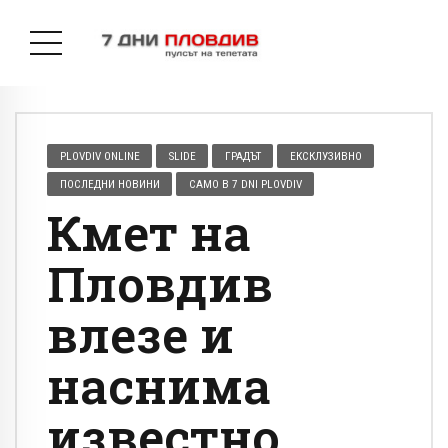
PLOVDIV ONLINE
SLIDE
ГРАДЪТ
ЕКСКЛУЗИВНО
ПОСЛЕДНИ НОВИНИ
САМО В 7 DNI PLOVDIV
Кмет на
Пловдив
влезе и
наснима
известно