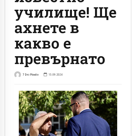
училище! Ще
ахнете в
какво е
превърнато
7 Dni Plovdiv
15.09.2024