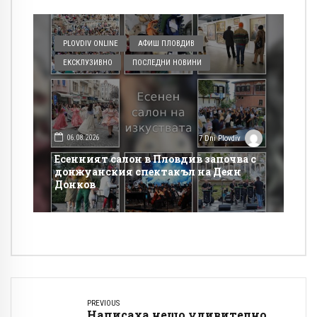
PLOVDIV ONLINE
АФИШ ПЛОВДИВ
ЕКСКЛУЗИВНО
ПОСЛЕДНИ НОВИНИ
06.08.2026
7 Dni Plovdiv
Есенният салон в Пловдив започва с
донжуанския спектакъл на Деян
Донков
PREVIOUS
Написаха нещо удивително