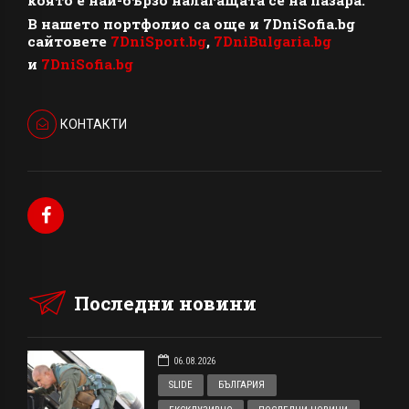
която е най-бързо налагащата се на пазара.
В нашето портфолио са още и 7DniSofia.bg
сайтовете
7DniSport.bg
,
7DniBulgaria.bg
и
7DniSofia.bg
КОНТАКТИ
Последни новини
06.08.2026
SLIDE
БЪЛГАРИЯ