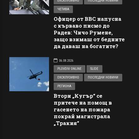
ЕКСКЛУЗИВНО
ПОСЛЕДНИ НОВИНИ
ЧЕТИВА
Офицер от ВВС напусна
с кърваво писмо до
Радев: Чичо Румене,
защо взимаш от бедните
да даваш на богатите?
06.08.2026
PLOVDIV ONLINE
SLIDE
ЕКСКЛУЗИВНО
ПОСЛЕДНИ НОВИНИ
РЕГИОНА
Втори „Кугър“ се
притече на помощ в
гасенето на пожара
покрай магистрала
„Тракия“