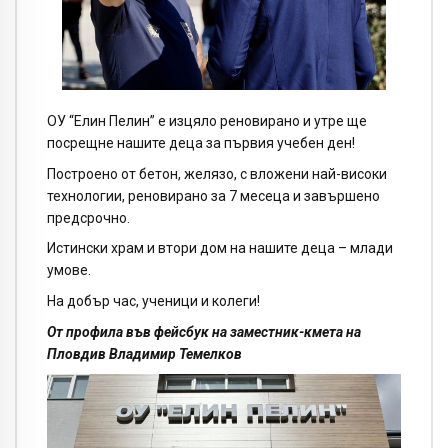
ОУ “Елин Пелин” е изцяло реновирано и утре ще
посрещне нашите деца за първия учебен ден!
Построено от бетон, желязо, с вложени най-високи
технологии, реновирано за 7 месеца и завършено
предсрочно.
Истински храм и втори дом на нашите деца – млади
умове.
На добър час, ученици и колеги!
От профила във фейсбук на заместник-кмета на
Пловдив Владимир Темелков