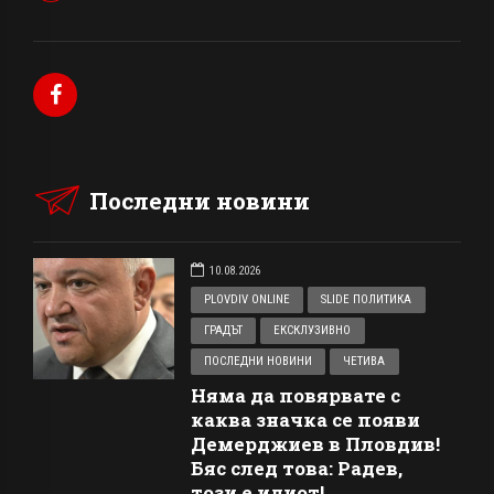
Последни новини
10.08.2026
PLOVDIV ONLINE
SLIDE ПОЛИТИКА
ГРАДЪТ
ЕКСКЛУЗИВНО
ПОСЛЕДНИ НОВИНИ
ЧЕТИВА
Няма да повярвате с
каква значка се появи
Демерджиев в Пловдив!
Бяс след това: Радев,
този е идиот!