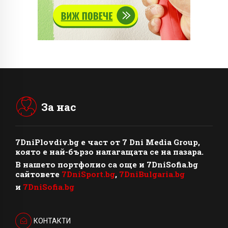
За нас
7DniPlovdiv.bg
e част от
7 Dni Media Group
,
която е най-бързо налагащата се на пазара.
В нашето портфолио са още и 7DniSofia.bg
сайтовете
7DniSport.bg
,
7DniBulgaria.bg
и
7DniSofia.bg
КОНТАКТИ