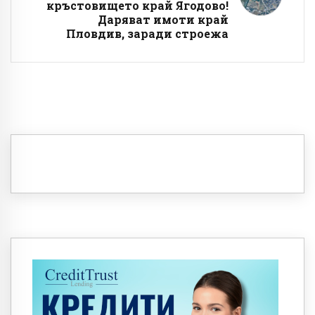
кръстовището край Ягодово!
Даряват имоти край
Пловдив, заради строежа