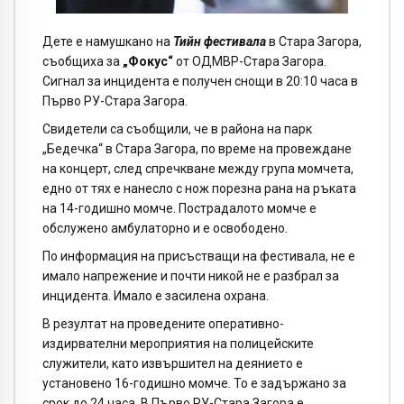
Дете е намушкано на
Тийн фестивала
в Стара Загора,
съобщиха за
„Фокус“
от ОДМВР-Стара Загора.
Сигнал за инцидента е получен снощи в 20:10 часа в
Първо РУ-Стара Загора.
Свидетели са съобщили, че в района на парк
„Бедечка“ в Стара Загора, по време на провеждане
на концерт, след спречкване между група момчета,
едно от тях е нанесло с нож порезна рана на ръката
на 14-годишно момче. Пострадалото момче е
обслужено амбулаторно и е освободено.
По информация на присъстващи на фестивала, не е
имало напрежение и почти никой не е разбрал за
инцидента. Имало е засилена охрана.
В резултат на проведените оперативно-
издирвателни мероприятия на полицейските
служители, като извършител на деянието е
установено 16-годишно момче. То е задържано за
срок до 24 часа. В Първо РУ-Стара Загора е