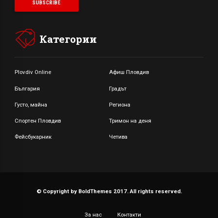
Категории
Plovdiv Online
Афиш Пловдив
България
Градът
Густо, майна
Региона
Спортен Пловдив
Тримон на деня
Фейсбукарник
Четива
© Copyright by BoldThemes 2017. All rights reserved.
За нас
Контакти