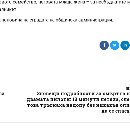
овото семейство, неговата млада жена – за несбъднатите 
алникът.
наполовина на сградата на общинска администрация.
NE
са
Зловещи подробности за смъртта н
двамата пилоти: 13 минути летяха, сл
това тръгнаха надолу без никакъв оп
да се спас