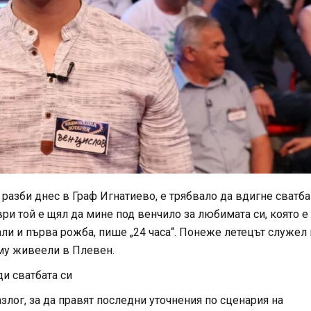
разби днес в Граф Игнатиево, е трябвало да вдигне сватба
ри той е щял да мине под венчило за любимата си, която е
ли и първа рожба, пише „24 часа“. Понеже летецът служел 
 му живеели в Плевен.
и сватбата си
лог, за да правят последни уточнения по сценария на