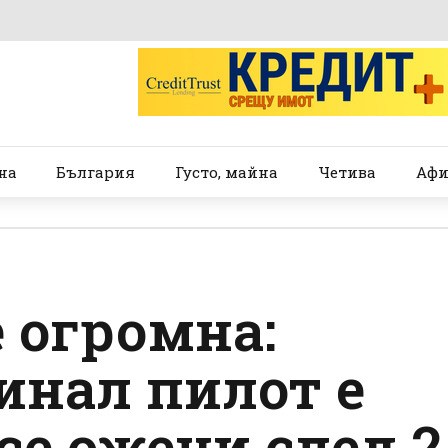
на
България
Густо, майна
Четива
Афи
 огромна:
инал пилот е
се ожени след 2