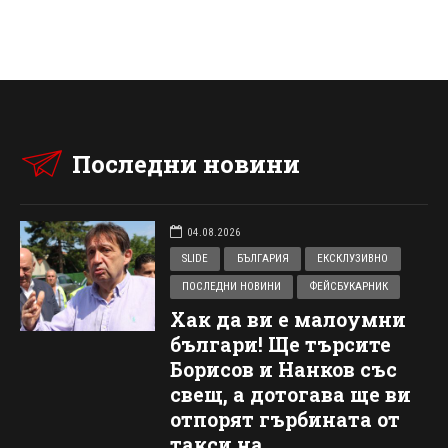
Последни новини
04.08.2026
SLIDE
БЪЛГАРИЯ
ЕКСКЛУЗИВНО
ПОСЛЕДНИ НОВИНИ
ФЕЙСБУКАРНИК
Хак да ви е малоумни
българи! Ще търсите
Борисов и Нанков със
свещ, а дотогава ще ви
отпорят гърбината от
такси на