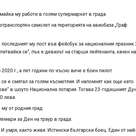
майка му работи в голям супермаркет в града.
транспортен самолет на територията на авиобаза „Граф
 е последният му пост във фейсбук за националния празник 
питвайки се“, пък е девизът на старши лейтенанта, качен на
020 г., а пет години по-късно вече е боен пилот.
 се е смятал за голям късметлия. И напомнят как още като
фове“ в шоуто Национална лотария. Тогава 23-годишният Ду
0 лева.
 му от родния град.
ември за Ден на траур в града.
И умря, както живя. Истински български боец. Един от най