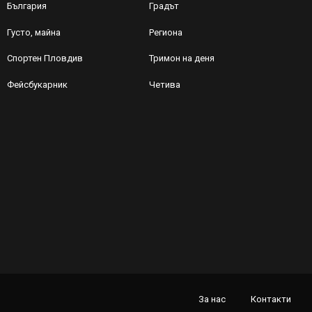
България
Градът
Густо, майна
Региона
Спортен Пловдив
Тримон на деня
Фейсбукарник
Четива
За нас
Контакти