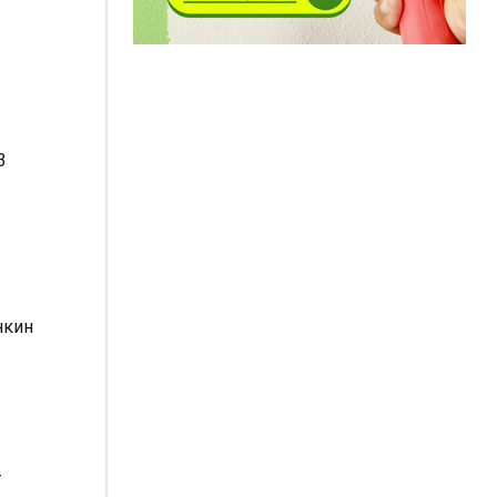
3
нкин
-