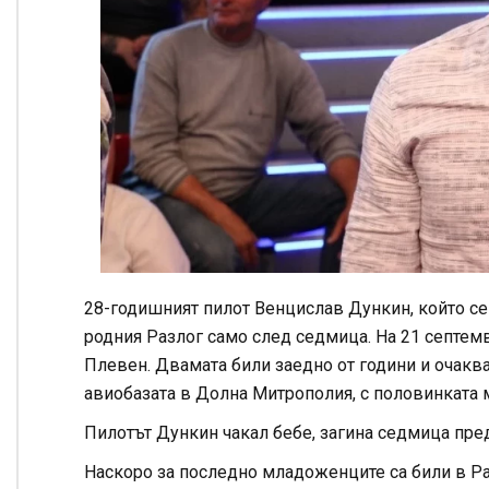
28-годишният пилот Венцислав Дункин, който се 
родния Разлог само след седмица. На 21 септемв
Плевен. Двамата били заедно от години и очаква
авиобазата в Долна Митрополия, с половинката
Пилотът Дункин чакал бебе, загина седмица пред
Наскоро за последно младоженците са били в Раз