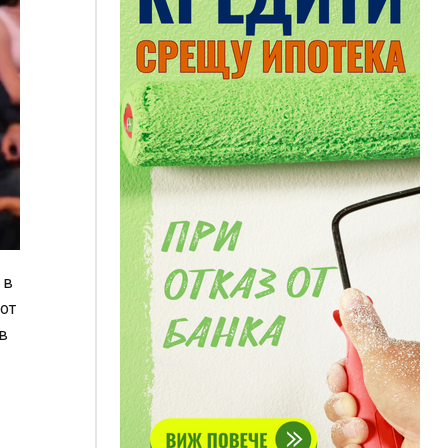
 в
 от
в