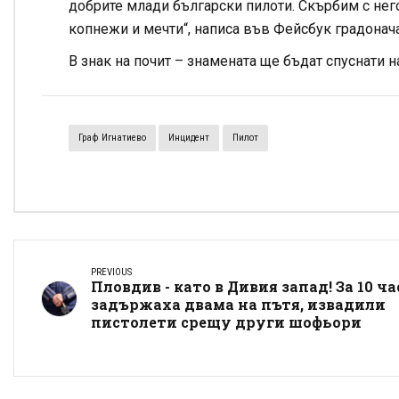
добрите млади български пилоти. Скърбим с нег
копнежи и мечти“, написа във Фейсбук градонач
В знак на почит – знамената ще бъдат спуснати 
Граф Игнатиево
Инцидент
Пилот
PREVIOUS
Пловдив - като в Дивия запад! За 10 ча
задържаха двама на пътя, извадили
пистолети срещу други шофьори