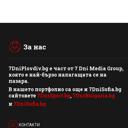
За нас
7DniPlovdiv.bg
e част от
7 Dni Media Group
,
която е най-бързо налагащата се на
пазара.
В нашето портфолио са още и 7DniSofia.bg
сайтовете
7DniSport.bg
,
7DniBulgaria.bg
и
7DniSofia.bg
КОНТАКТИ