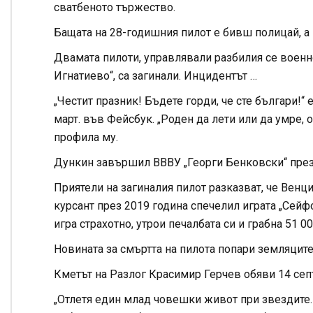
сватбеното тържество.
Бащата на 28-годишния пилот е бивш полицай, а 
Двамата пилоти, управлявали разбилия се военно
Игнатиево“, са загинали. Инцидентът …
„Честит празник! Бъдете горди, че сте българи!“
март. във Фейсбук. „Роден да лети или да умре, о
профила му.
Дункин завършил ВВВУ „Георги Бенковски“ през 2
Приятели на загиналия пилот разказват, че Венци
курсант през 2019 година спечелил играта „Сей
игра страхотно, утрои печалбата си и грабна 51 00
Новината за смъртта на пилота попари земляците
Кметът на Разлог Красимир Герчев обяви 14 септ
„Отлетя един млад човешки живот при звездите. 