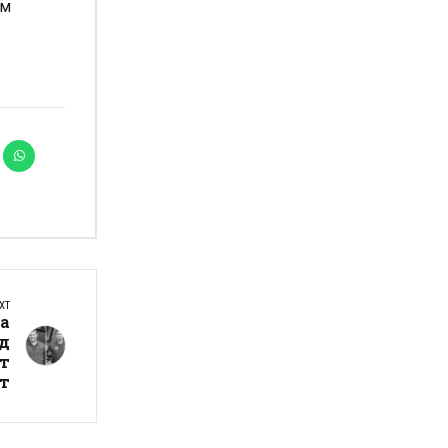
им
XT
а
ед
ит
ят