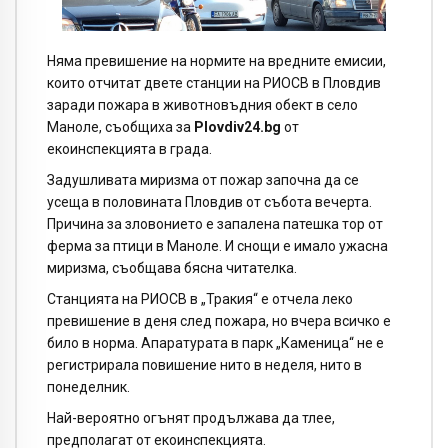
Няма превишение на нормите на вредните емисии,
които отчитат двете станции на РИОСВ в Пловдив
заради пожара в животновъдния обект в село
Маноле, съобщиха за
Plovdiv24.bg
от
екоинспекцията в града.
Задушливата миризма от пожар започна да се
усеща в половината Пловдив от събота вечерта.
Причина за зловонието е запалена патешка тор от
ферма за птици в Маноле. И снощи е имало ужасна
миризма, съобщава бясна читателка.
Станцията на РИОСВ в „Тракия“ е отчела леко
превишение в деня след пожара, но вчера всичко е
било в норма. Апаратурата в парк „Каменица“ не е
регистрирала повишение нито в неделя, нито в
понеделник.
Най-вероятно огънят продължава да тлее,
предполагат от екоинспекцията.