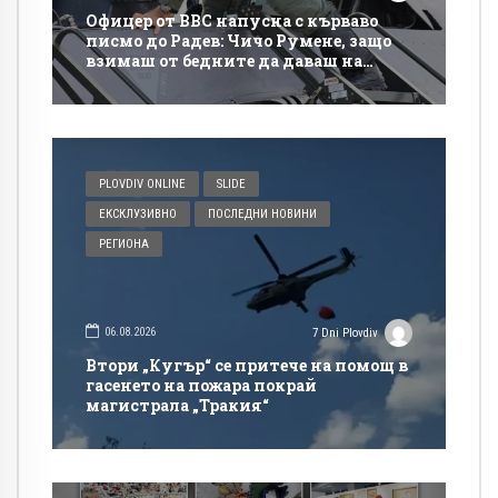
Офицер от ВВС напусна с кърваво
писмо до Радев: Чичо Румене, защо
взимаш от бедните да даваш на
богатите?
PLOVDIV ONLINE
SLIDE
ЕКСКЛУЗИВНО
ПОСЛЕДНИ НОВИНИ
РЕГИОНА
06.08.2026
7 Dni Plovdiv
Втори „Кугър“ се притече на помощ в
гасенето на пожара покрай
магистрала „Тракия“