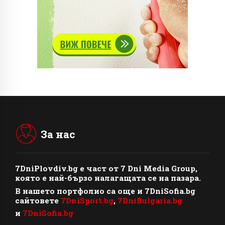
За нас
7DniPlovdiv.bg
e част от
7 Dni Media Group
,
която е най-бързо налагащата се на пазара.
В нашето портфолио са още и 7DniSofia.bg
сайтовете
7DniSport.bg
,
7DniBulgaria.bg
и
7DniSofia.bg