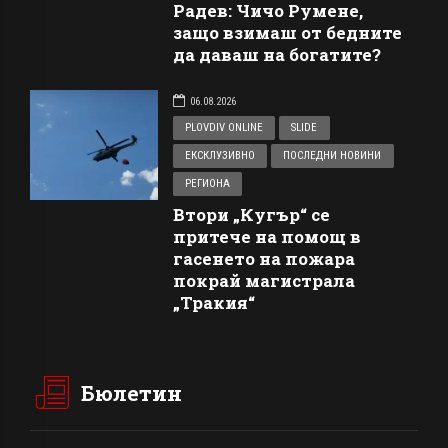
Радев: Чичо Румене,
защо взимаш от бедните
да даваш на богатите?
06.08.2026
PLOVDIV ONLINE
SLIDE
ЕКСКЛУЗИВНО
ПОСЛЕДНИ НОВИНИ
РЕГИОНА
Втори „Кугър“ се
притече на помощ в
гасенето на пожара
покрай магистрала
„Тракия“
Бюлетин