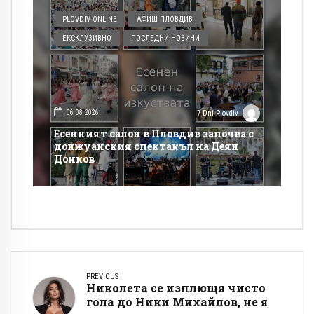
PLOVDIV ONLINE
АФИШ ПЛОВДИВ
ЕКСКЛУЗИВНО
ПОСЛЕДНИ НОВИНИ
06.08.2026
7 Dni Plovdiv
Есенният салон в Пловдив започва с
донжуанския спектакъл на Деян
Донков
PREVIOUS
Николета се изплющя чисто
гола до Ники Михайлов, не я