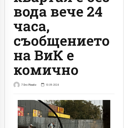
вода вече 24
часа,
съобщението
на ВиК е
комично
7 Dni Plovdiv
10.09.2024