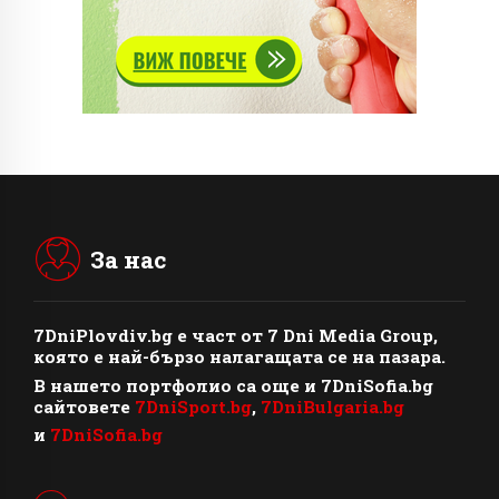
За нас
7DniPlovdiv.bg
e част от
7 Dni Media Group
,
която е най-бързо налагащата се на пазара.
В нашето портфолио са още и 7DniSofia.bg
сайтовете
7DniSport.bg
,
7DniBulgaria.bg
и
7DniSofia.bg