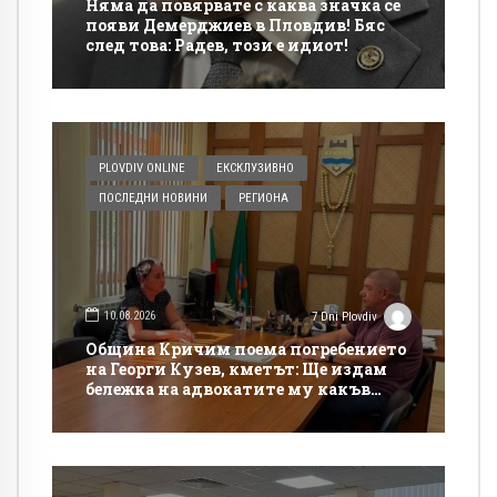
Няма да повярвате с каква значка се
появи Демерджиев в Пловдив! Бяс
след това: Радев, този е идиот!
PLOVDIV ONLINE
ЕКСКЛУЗИВНО
ПОСЛЕДНИ НОВИНИ
РЕГИОНА
10.08.2026
7 Dni Plovdiv
Община Кричим поема погребението
на Георги Кузев, кметът: Ще издам
бележка на адвокатите му какъв
човек беше