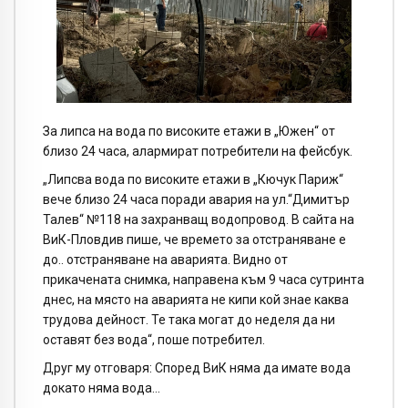
За липса на вода по високите етажи в „Южен“ от
близо 24 часа, алармират потребители на фейсбук.
„Липсва вода по високите етажи в „Кючук Париж“
вече близо 24 часа поради авария на ул.“Димитър
Талев“ №118 на захранващ водопровод. В сайта на
ВиК-Пловдив пише, че времето за отстраняване е
до.. отстраняване на аварията. Видно от
прикачената снимка, направена към 9 часа сутринта
днес, на място на аварията не кипи кой знае каква
трудова дейност. Те така могат до неделя да ни
оставят без вода“, поше потребител.
Друг му отговаря: Според ВиК няма да имате вода
докато няма вода…