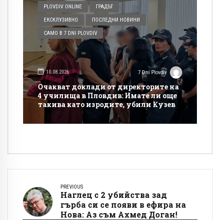
PLOVDIV ONLINE
ГРАДЪТ
ЕКСКЛУЗИВНО
ПОСЛЕДНИ НОВИНИ
САМО В 7 DNI PLOVDIV
10.08.2026
7 Dni Plovdiv
Очакват доклади от директорите на
4 училища в Пловдив: Имате ли още
такива като изродите, убили Кузев
PREVIOUS
Наглец с 2 убийства зад
гърба си се появи в ефира на
Нова: Аз съм Ахмед Доган!