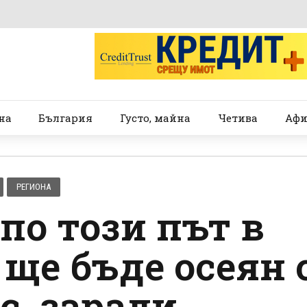
на
България
Густо, майна
Четива
Афи
РЕГИОНА
по този път в
ще бъде осеян 
с, заради…