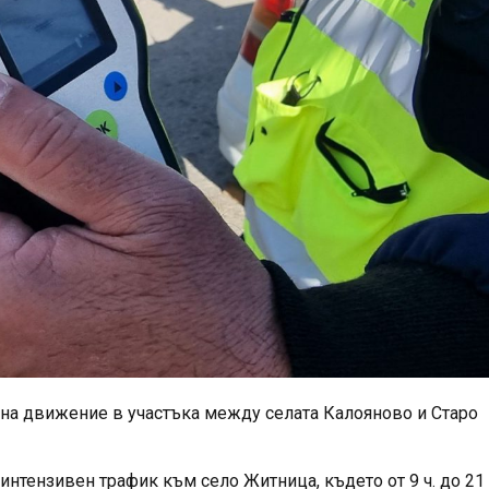
 на движение в участъка между селата Калояново и Старо
нтензивен трафик към село Житница, където от 9 ч. до 21 