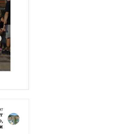
а
XT
от
о,
и