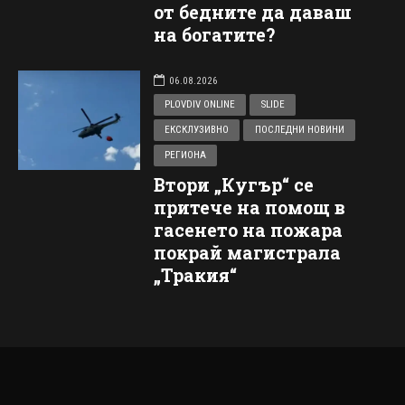
от бедните да даваш
на богатите?
06.08.2026
PLOVDIV ONLINE
SLIDE
ЕКСКЛУЗИВНО
ПОСЛЕДНИ НОВИНИ
РЕГИОНА
Втори „Кугър“ се
притече на помощ в
гасенето на пожара
покрай магистрала
„Тракия“