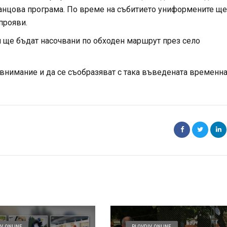
анцова програма. По време на събитието униформените ще
прояви.
 ще бъдат насочвани по обходен маршрут през село
внимание и да се съобразяват с така въведената временн
V ONLINE
PLOVDIV ONLINE