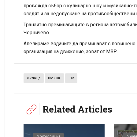
провежда събор с кулинарно шоу и музикално-т
следят и за недопускане на противообществени 
Транзитно преминаващите в региона автомобили
Черничево.
Апелираме водачите да преминават с повишено 
организация на движение, зоват от МВР.
Житница
Полиция
Път
Related Articles
PLOVDIV ONLINE
PLOVDI