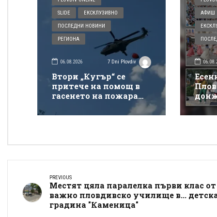
SLIDE
ЕКСКЛУЗИВНО
АФИШ 
ПОСЛЕДНИ НОВИНИ
ЕКСКЛ
РЕГИОНА
ПОСЛЕ
06.08.2026
06.08.
7 Dni Plovdiv
Втори „Кугър“ се
Есен
притече на помощ в
Плов
гасенето на пожара
донж
покрай магистрала
спек
„Тракия“
Донк
PREVIOUS
Местят цяла паралелка първи клас от
важно пловдивско училище в... детск
градина "Каменица"