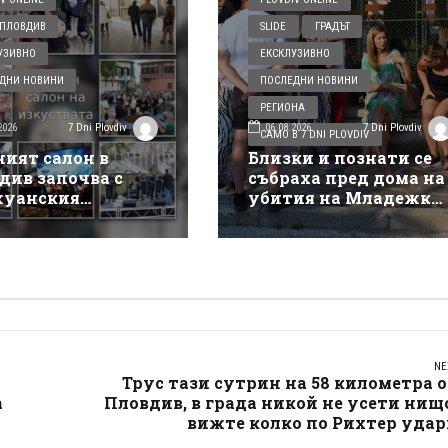
ПЛОВДИВ
SLIDE
ГРАДЪТ
УЗИВНО
ЕКСКЛУЗИВНО
ДНИ НОВИНИ
ПОСЛЕДНИ НОВИНИ
РЕГИОНА
2026
06.08.2026
7 Dni Plovdiv
7 Dni Plovdiv
САМО В 7 DNI PLOVDIV
ният салон в
Близки и познати се
див започва с
събраха пред дома на
уанския
убития на Младежки
такъл на Деян
хълм: Не е педофил,
ов
търсеше си приятелк
NE
Трус тази сутрин на 58 километра 
а
Пловдив, в града никой не усети нищ
вижте колко по Рихтер удар