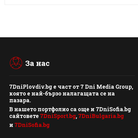
За нас
7DniPlovdiv.bg
e част от
7 Dni Media Group
,
която е най-бързо налагащата се на
пазара.
В нашето портфолио са още и 7DniSofia.bg
сайтовете
7DniSport.bg
,
7DniBulgaria.bg
и
7DniSofia.bg