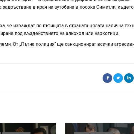
а задръстване в края на аутобана в посока Симитли, където
а, че изваждат по пътищата в страната цялата налична техн
фиране под въздействието на алкохол или наркотици.
блеми. От „Пътна полиция“ ще санкционират всички агресив