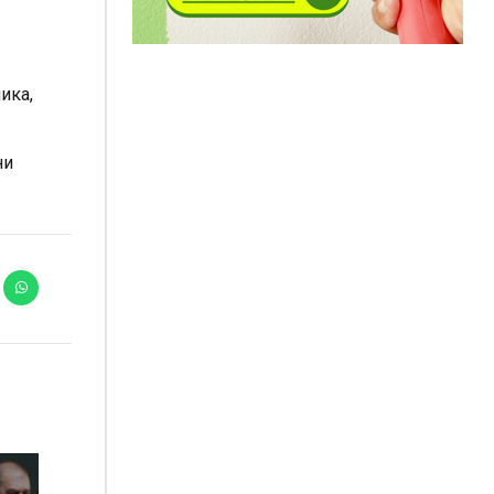
ика,
ни