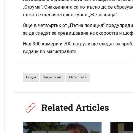
„Струма”. Очакванията са по-късно да се образув
пътят се стеснява след тунел „Железница”.
Още в четвъртък от „Пътна полиция” предупредих
за да следят за превишаване на скоростта и шо
Над 300 камери и 700 патрули ще следят за про
водачи по магистралите.
Гърция
Задръстване
Магистрала
Related Articles