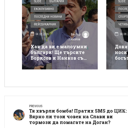
SLIDE
БЪЛГАРИЯ
SLIDE
ЕКСКЛУЗИВНО
ПОСЛЕ
ПОСЛЕДНИ НОВИНИ
СПОРТ
ФЕЙСБУКАРНИК
ЧЕТИВ
04.08.2026
04.08.
Виктор
Николов
Хак да ви е малоумни
Дока
българи! Ще търсите
носи 
Борисов и Нанков със
босъ
свещ, а дотогава ще ви
позв
отпорят гърбината от
клуб
такси на
сайт
магистралите
PREVIOUS
Тя хвърли бомба! Пратих SMS до ЦИК:
Вярно ли този човек на Слави ви
тормози да помагате на Доган?