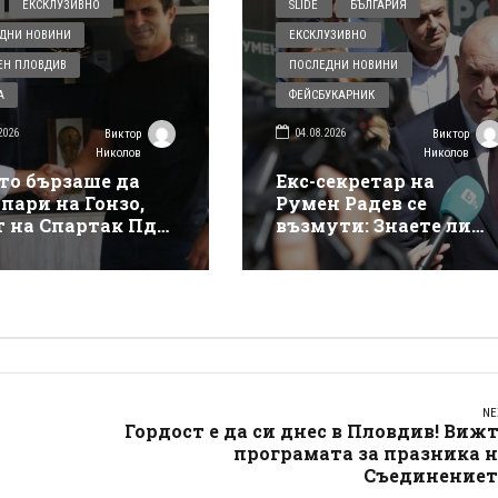
ЕКСКЛУЗИВНО
SLIDE
БЪЛГАРИЯ
ДНИ НОВИНИ
ЕКСКЛУЗИВНО
ЕН ПЛОВДИВ
ПОСЛЕДНИ НОВИНИ
А
ФЕЙСБУКАРНИК
2026
04.08.2026
Виктор
Виктор
Николов
Николов
то бързаше да
Екс-секретар на
пари на Гонзо,
Румен Радев се
т на Спартак Пд
възмути: Знаете ли
оли долна гавра с
този мизантроп в
а в собствения му
какво превърна
Министерски съвет!?
NE
Гордост е да си днес в Пловдив! Виж
програмата за празника 
Съединениет