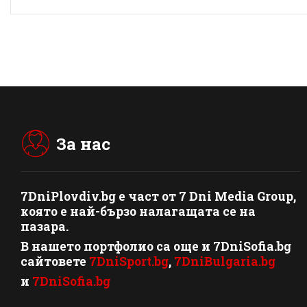
За нас
7DniPlovdiv.bg
e част от
7 Dni Media Group
,
която е най-бързо налагащата се на
пазара.
В нашето портфолио са още и 7DniSofia.bg
сайтовете
7DniSport.bg
,
7DniBulgaria.bg
и
7DniSofia.bg