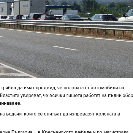
трябва да имат предвид, че колоната от автомобили на
 Властите уверяват, че всички гишета работят на пълни обор
минаване.
на водачи, които се опитват да изпреварят колоната в
адна България – в Кресненското дефиле и по магистрала