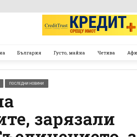
на
България
Густо, майна
Четива
Афи
ПОСЛЕДНИ НОВИНИ
на
те, зарязали
Съединението, з