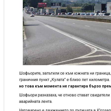
Шофьорите, запътили се към южната ни граница, 
граничния пункт „Кулата” е близо пет километра.
но това към момента не гарантира бързо пре
Шофьори разказаха, че отново стават свидетели 
аварийната лента.
Натоварено е движението по пътищата в Югозап