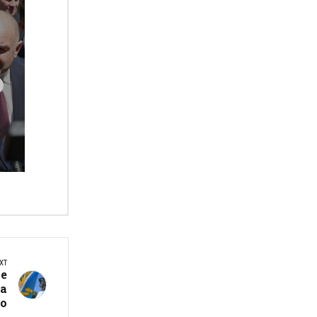
XT
те
на
о