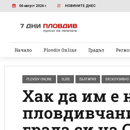
06 август 2026 г.
НОВИНИТЕ ДНЕС
Начало
Plovdiv Online
Градът
Регио
PLOVDIV ONLINE
SLIDE
БЪЛГАРИЯ
ЕКСКЛУЗИВНО
Хак да им е 
пловдивчани
града си на 