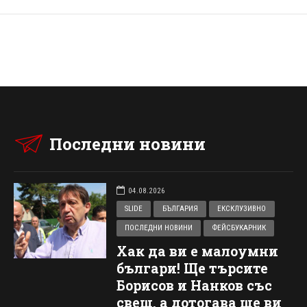
Последни новини
04.08.2026
SLIDE
БЪЛГАРИЯ
ЕКСКЛУЗИВНО
ПОСЛЕДНИ НОВИНИ
ФЕЙСБУКАРНИК
Хак да ви е малоумни
българи! Ще търсите
Борисов и Нанков със
свещ, а дотогава ще ви