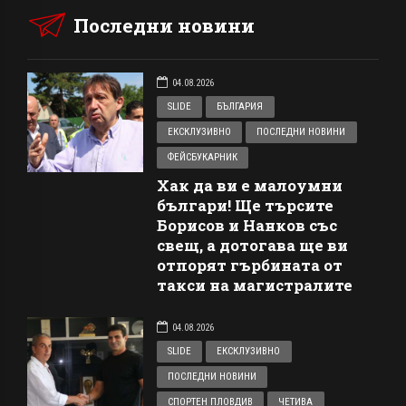
Последни новини
04.08.2026
SLIDE
БЪЛГАРИЯ
ЕКСКЛУЗИВНО
ПОСЛЕДНИ НОВИНИ
ФЕЙСБУКАРНИК
Хак да ви е малоумни
българи! Ще търсите
Борисов и Нанков със
свещ, а дотогава ще ви
отпорят гърбината от
такси на магистралите
04.08.2026
SLIDE
ЕКСКЛУЗИВНО
ПОСЛЕДНИ НОВИНИ
СПОРТЕН ПЛОВДИВ
ЧЕТИВА