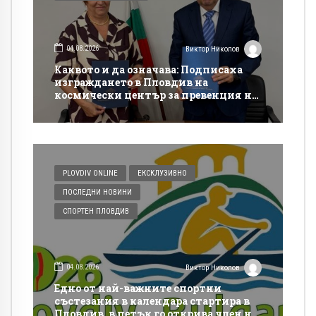
04.08.2026
Виктор Николов
Каквото и да означава: Подписаха
изграждането в Пловдив на
космически център за превенция на
бедствия и аварии
PLOVDIV ONLINE
ЕКСКЛУЗИВНО
ПОСЛЕДНИ НОВИНИ
СПОРТЕН ПЛОВДИВ
04.08.2026
Виктор Николов
Едно от най-важните спортни
състезания в календара стартира в
Пловдив, в петък го открива член на