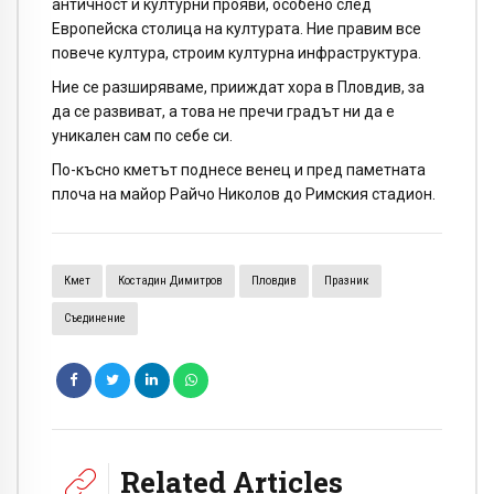
античност и културни прояви, особено след
Европейска столица на културата. Ние правим все
повече култура, строим културна инфраструктура.
Ние се разширяваме, прииждат хора в Пловдив, за
да се развиват, а това не пречи градът ни да е
уникален сам по себе си.
По-късно кметът поднесе венец и пред паметната
плоча на майор Райчо Николов до Римския стадион.
Кмет
Костадин Димитров
Пловдив
Празник
Съединение
Related Articles