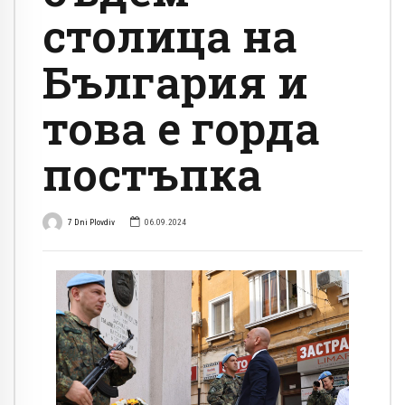
столица на
България и
това е горда
постъпка
7 Dni Plovdiv
06.09.2024