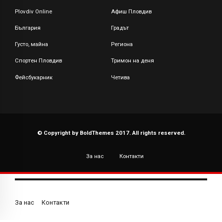
Plovdiv Online
Афиш Пловдив
България
Градът
Густо, майна
Региона
Спортен Пловдив
Тримон на деня
Фейсбукарник
Четива
© Copyright by BoldThemes 2017. All rights reserved.
За нас
Контакти
За нас
Контакти