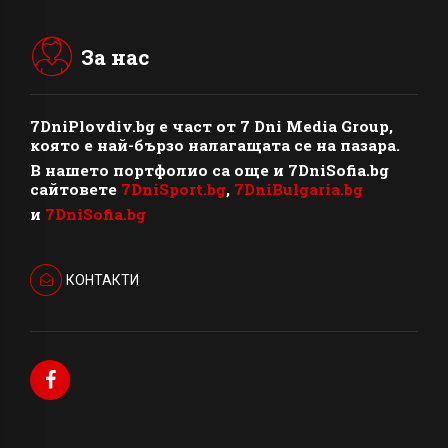
За нас
7DniPlovdiv.bg
e част от
7 Dni Media Group
,
която е най-бързо налагащата се на пазара.
В нашето портфолио са още и 7DniSofia.bg
сайтовете
7DniSport.bg
,
7DniBulgaria.bg
и
7DniSofia.bg
КОНТАКТИ