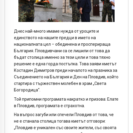
Днес най-много имаме нужда от уроците и
единството на нашите предци в името на
националната цел – обединена и просперираща
България. Пловдивчани са се лишили от това да
бъдат столица именно за тези цели и това тяхно
решение е една горда постъпка. Това заяви кметът
Костадин Димитров преди началото на празника за
Съединението на България и Ден на Пловдив, който
стартира с тържествен молебен в храм „Света
Богородица“.
Той припомни програмата накратко и призова: Елате
в Пловдив, програмата е страхотна.
На въпрос загуби или спечели Пловдив от това, че
не е станала столица тогава кметът отговори:
„Пловдив е уникален със своите жители, със своята