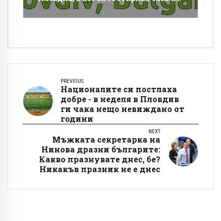
МОК и важен спортен шеф
PREVIOUS
Националите си постлаха
добре - в неделя в Пловдив
ги чака нещо невиждано от
години
NEXT
Мъжката секретарка на
Нинова дразни българите:
Какво празнувате днес, бе?
Никакъв празник не е днес