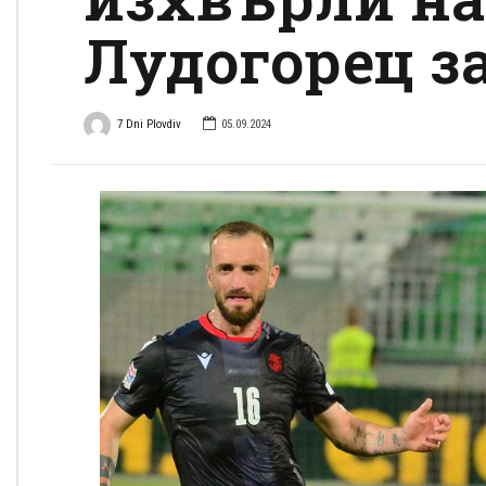
Лудогорец з
7 Dni Plovdiv
05.09.2024