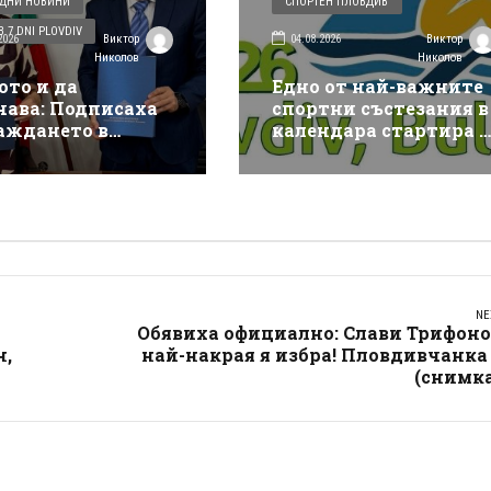
ДНИ НОВИНИ
СПОРТЕН ПЛОВДИВ
 7 DNI PLOVDIV
2026
04.08.2026
Виктор
Виктор
Николов
Николов
ото и да
Едно от най-важните
чава: Подписаха
спортни състезания в
аждането в
календара стартира в
див на
Пловдив, в петък го
ически център за
открива член на МОК
енция на
и важен спортен шеф
твия и аварии
NE
Обявиха официално: Слави Трифоно
н,
най-накрая я избра! Пловдивчанка
(снимка