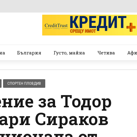
на
България
Густо, майна
Четива
Афи
СПОРТЕН ПЛОВДИВ
ние за Тодор
хари Сираков
ционала от