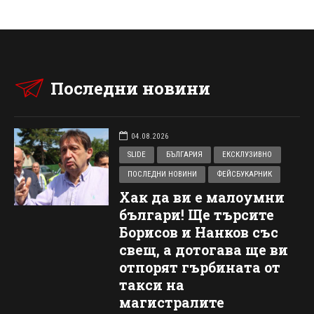
Последни новини
04.08.2026
SLIDE
БЪЛГАРИЯ
ЕКСКЛУЗИВНО
ПОСЛЕДНИ НОВИНИ
ФЕЙСБУКАРНИК
Хак да ви е малоумни
българи! Ще търсите
Борисов и Нанков със
свещ, а дотогава ще ви
отпорят гърбината от
такси на
магистралите