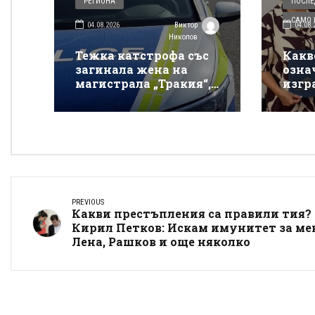
РЕГИОНА
ПОСЛЕ
САМО В
04.08.2026
04.08.
Виктор
Николов
Тежка катстрофа със
Какв
загинала жена на
озна
магистрала „Тракия“,
изгр
няма информация за
Плов
другите пострадали
косм
прев
бедс
PREVIOUS
Какви престъпления са правили тия?
Кирил Петков: Искам имунитет за ме
Лена, Рашков и още няколко