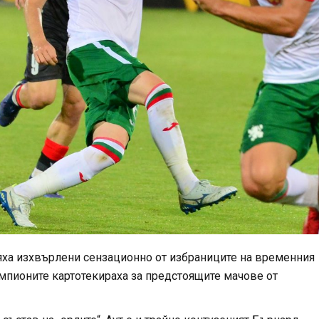
ха изхвърлени сензационно от избраниците на временния
мпионите картотекираха за предстоящите мачове от