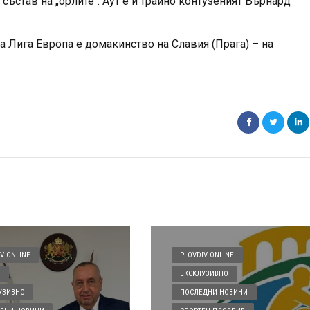
 състав на „орлите“. Аут е и трайно контузеният Бърнард
 Лига Европа е домакинство на Славия (Прага) – на
V ONLINE
PLOVDIV ONLINE
Т
ЕКСКЛУЗИВНО
УЗИВНО
ПОСЛЕДНИ НОВИНИ