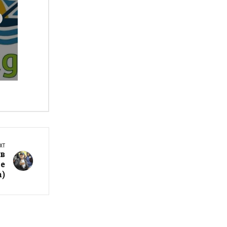
XT
в
 е
)