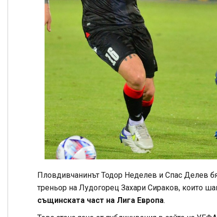
Пловдивчанинът Тодор Неделев и Спас Делев бя
треньор на Лудогорец Захари Сираков, които ша
същинската част на Лига Европа
.