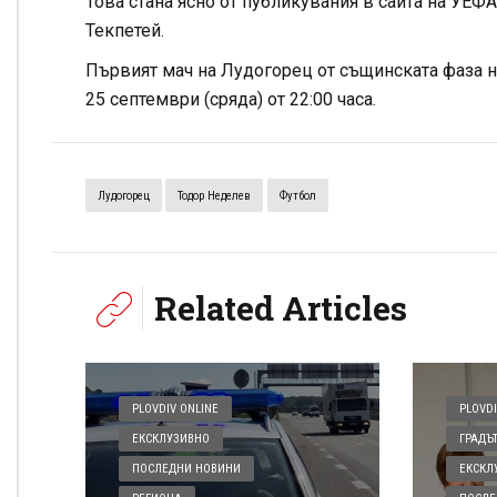
Това стана ясно от публикувания в сайта на УЕФА
Текпетей.
Първият мач на Лудогорец от същинската фаза на
25 септември (сряда) от 22:00 часа.
Лудогорец
Тодор Неделев
Футбол
Related Articles
PLOVDIV ONLINE
PLOVDI
ЕКСКЛУЗИВНО
ГРАДЪ
ПОСЛЕДНИ НОВИНИ
ЕКСКЛ