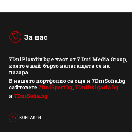
За нас
7DniPlovdiv.bg
e част от
7 Dni Media Group
,
която е най-бързо налагащата се на
пазара.
В нашето портфолио са още и 7DniSofia.bg
сайтовете
7DniSport.bg
,
7DniBulgaria.bg
и
7DniSofia.bg
КОНТАКТИ