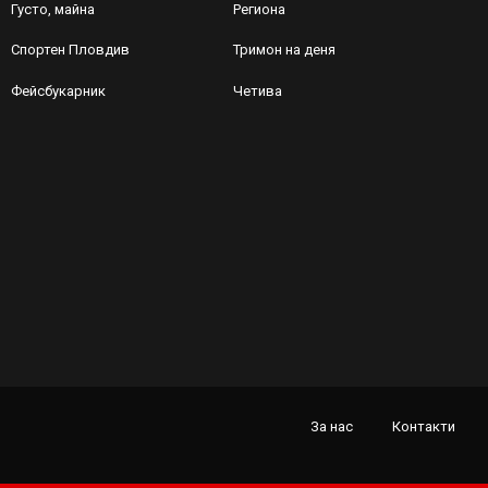
Густо, майна
Региона
Спортен Пловдив
Тримон на деня
Фейсбукарник
Четива
За нас
Контакти