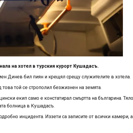
нала на хотел в турския курорт Кушадасъ.
ен Динев бил пиян и крещял срещу служителите в хотела.
 това той се строполил безжизнен на земята.
цински екип само е констатирал смъртта на българина. Тял
ата болница в Кушадасъ.
дробно инцидента. Иззети са записите от всички камери, а