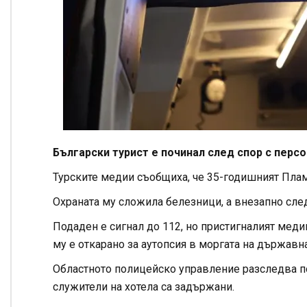
Български турист е починал след спор с персо
Турските медии съобщиха, че 35-годишният Плам
Охраната му сложила белезници, а внезапно след
Подаден е сигнал до 112, но пристигналият меди
му е откарано за аутопсия в моргата на държавн
Областното полицейско управление разследва по
служители на хотела са задържани.