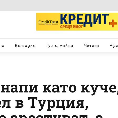
на
България
Густо, майна
Четива
Афи
напи като куче
л в Турция,
о арестуват, а