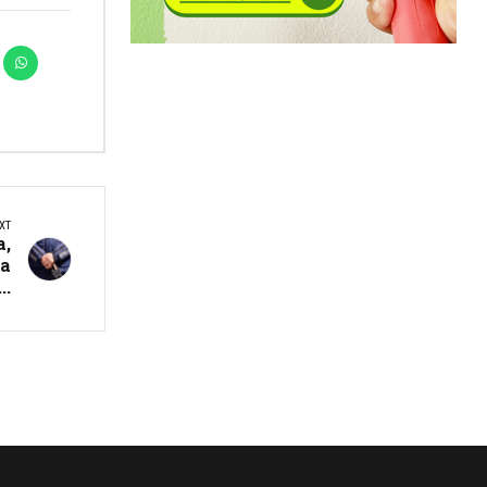
XT
а,
ма
..