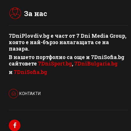
За нас
7DniPlovdiv.bg
e част от
7 Dni Media Group
,
която е най-бързо налагащата се на
пазара.
В нашето портфолио са още и 7DniSofia.bg
сайтовете
7DniSport.bg
,
7DniBulgaria.bg
и
7DniSofia.bg
КОНТАКТИ