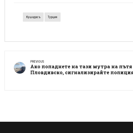
Кушадасъ
Турция
PREVIOUS
Ако попаднете на тази мутра на пътя
Пловдивско, сигнализирайте полици