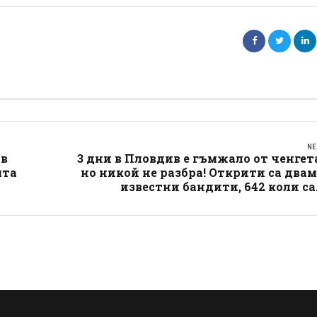
NE
 в
3 дни в Пловдив е гъмжало от ченгет
ята
но никой не разбра! Открити са два
известни бандити, 642 коли са.