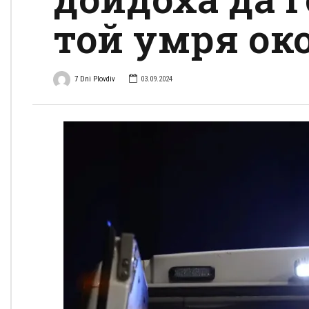
той умря ок
7 Dni Plovdiv
03.09.2024