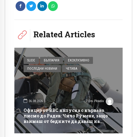
Related Articles
SLIDE
БЪЛГАРИЯ
ЕКСКЛУЗИВНО
ПОСЛЕДНИ НОВИНИ
ЧЕТИВА
06.08.2026
7 Dni Plovdiv
Офицер от ВВС напусна с кърваво
писмо до Радев: Чичо Румене, защо
взимаш от бедните да даваш на
богатите?