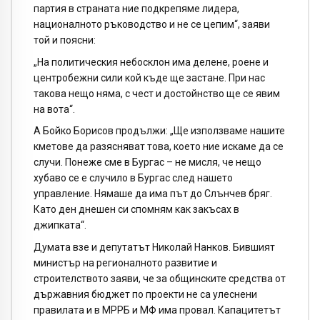
партия в страната ние подкрепяме лидера,
националното ръководство и не се цепим“, заяви
той и поясни:
„На политическия небосклон има делене, роене и
центробежни сили кой къде ще застане. При нас
такова нещо няма, с чест и достойнство ще се явим
на вота“.
А Бойко Борисов продължи: „Ще използваме нашите
кметове да разясняват това, което ние искаме да се
случи. Понеже сме в Бургас – не мисля, че нещо
хубаво се е случило в Бургас след нашето
управление. Нямаше да има път до Слънчев бряг.
Като ден днешен си спомням как закъсах в
джипката“.
Думата взе и депутатът Николай Нанков. Бившият
министър на регионалното развитие и
строителството заяви, че за общинските средства от
държавния бюджет по проекти не са улеснени
правилата и в МРРБ и МФ има провал. Капацитетът