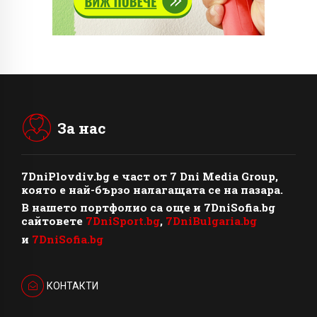
За нас
7DniPlovdiv.bg
e част от
7 Dni Media Group
,
която е най-бързо налагащата се на пазара.
В нашето портфолио са още и 7DniSofia.bg
сайтовете
7DniSport.bg
,
7DniBulgaria.bg
и
7DniSofia.bg
КОНТАКТИ