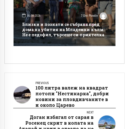
06.08.2026
7 Dni Plovdiv
Близки и познати се събраха пред
дома на убития на Младежки хълм:
Не е педофил, търсеше си приятелка
PREVIOUS
100 литра валеж на квадрат
потопи "Нестинарка", добри
новини за пловдивчаните в
и около Царево
NEXT
Доган избягал от сарая в
Росенец скрит в колата на
Аталай и увит в одеало да не