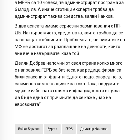
в МРРБ са 10 човека, те администрират програма за
6 млрд. лв. А иначе стотици експерти трябва да
администрират такива средства, заяви Нанков.
В два аспекта имаме сериозни разминавания с ПП-
ДБ. На първо място, средствата, които трябва да се
разплащат с общините. Проблемът е, че лимитите на
МФ не достигат за разплащане на дейности, които
вие вече извършвате, каза той.
Делян Добрев напомни от своя страна колко много
е направила ГЕРБ за бизнеса, как редица фирми са
били спасени от фалити. Едното нещо, според него,
са именно компенсациите за тока. Така, по думите
му ,се е избегната голяма инфлация, която е щяла
да бъде една от причините да се каже „чао на
еврозоната“.
Бойко Борисов
Бургас
ГЕРБ
Димитър Николов