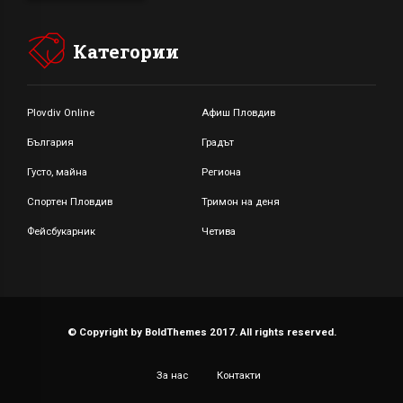
Категории
Plovdiv Online
Афиш Пловдив
България
Градът
Густо, майна
Региона
Спортен Пловдив
Тримон на деня
Фейсбукарник
Четива
© Copyright by BoldThemes 2017. All rights reserved.
За нас
Контакти