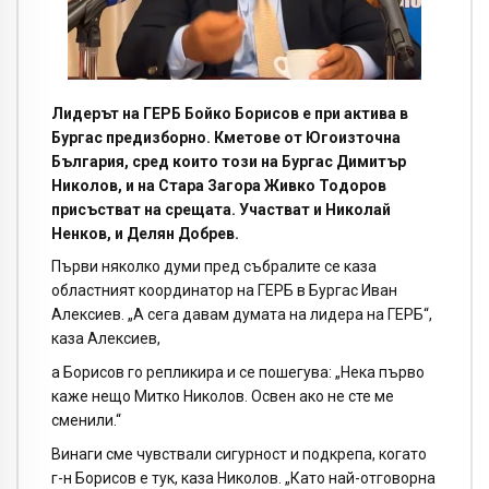
Лидерът на ГЕРБ Бойко Борисов е при актива в
Бургас предизборно. Кметове от Югоизточна
България, сред които този на Бургас Димитър
Николов, и на Стара Загора Живко Тодоров
присъстват на срещата. Участват и Николай
Ненков, и Делян Добрев.
Първи няколко думи пред събралите се каза
областният координатор на ГЕРБ в Бургас Иван
Алексиев. „А сега давам думата на лидера на ГЕРБ“,
каза Алексиев,
а Борисов го репликира и се пошегува: „Нека първо
каже нещо Митко Николов. Освен ако не сте ме
сменили.“
Винаги сме чувствали сигурност и подкрепа, когато
г-н Борисов е тук, каза Николов. „Като най-отговорна