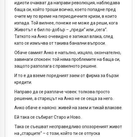
идиоти очакват да направи революция, наблюдава
баща си, който троши всичко, което попадне пред
очите му по време на периодичните кризи, в които
изпада. Той вилнее, понеже не може да реши, кога
Животът е бил по-добър – „преди“ или „сега“.
Таткото на Анко очевидно е затикал влака, след
като се измъчва от такива банални въпроси.
Обаче самият Анко е напълно, изцяло, окончателно,
завинаги спокоен: той няма проблемите на баща си,
защото разполага с правилното решене.
И то е да вземе поредният заем от фирма за бързи
кредити.
Направо да се разплаче човек: толкова просто
решение, а старецът на Анко не се сеща за него.
Анко обаче е наясно: живей на заем и тикай влакове.
Ей така се събират Старо и Ново.
Така се съешват несправедливо опозореният живот
на „старците“ – с този, който ти се отпуска