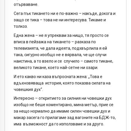
отърваване.
Сега пък тикането ни е по-важно – накъде, докога и
защо се тика – това не ни интересува. Тикаме и
толкоз.
Една жена – не я упреквам за нищо, тя просто се
вписа в пейзажа на тикането – разказа по
телевизията, че дала идеята, подхвърлила я ей
така, сигурно изобщо не е вярвала, че ще случи
наистина, а то взело и се случило – самото тикане,
великото тикане, което най-сетне ни озари.
И ето какво ни каза въпросната жена: „Това е
вдъхновяваща история, която показва силата на
човешкия дух“.
Интересно – откритието за силния ни човешки дух
изобщо не беше коментирано, мина метър, прие се
за нещо нормално да имаме силен човешки дух и
макар засега го прилагаме зад вагоните на БДЖ-то,
има възможност да го използваме и за друго.