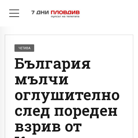
ЧЕТИВА
България
мълчи
оглушително
след пореден
взрив от