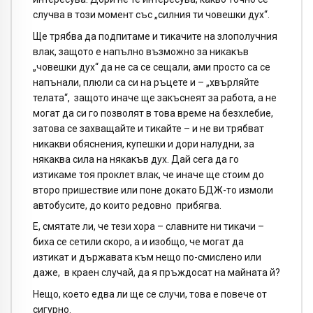
случва в този момент със „силния ти човешки дух“.
Ще трябва да подпитаме и тикачите на злополучния
влак, защото е напълно възможно за никакъв
„човешки дух“ да не са се сещали, ами просто са се
напънали, плюли са си на ръцете и – „хвърляйте
телата“, защото иначе ще закъснеят за работа, а не
могат да си го позволят в това време на безхлебие,
затова се захващайте и тикайте – и не ви трябват
никакви обяснения, купешки и дори налудни, за
някаква сила на някакъв дух. Дай сега да го
изтикаме тоя проклет влак, че иначе ще стоим до
второ пришествие или поне докато БДЖ-то измоли
автобусите, до които редовно прибягва.
Е, смятате ли, че тези хора – славните ни тикачи –
биха се сетили скоро, а и изобщо, че могат да
изтикат и държавата към нещо по-смислено или
даже, в краен случай, да я пръждосат на майната й?
Нещо, което едва ли ще се случи, това е повече от
сигурно.