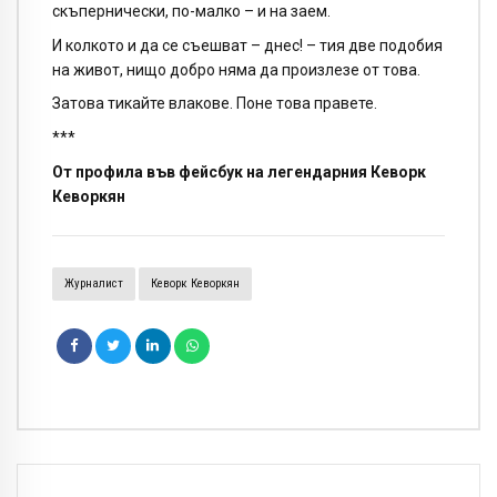
скъпернически, по-малко – и на заем.
И колкото и да се съешват – днес! – тия две подобия
на живот, нищо добро няма да произлезе от това.
Затова тикайте влакове. Поне това правете.
***
От профила във фейсбук на легендарния Кеворк
Кеворкян
Журналист
Кеворк Кеворкян