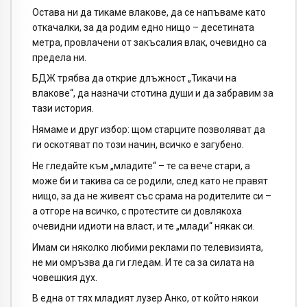
Остава ни да тикаме влакове, да се напъваме като
откачалки, за да родим едно нищо – десетината
метра, провлачени от закъсалия влак, очевидно са
предела ни.
БДЖ трябва да открие длъжност „Тикачи на
влакове“, да назначи стотина души и да забравим за
тази история.
Нямаме и друг избор: щом старците позволяват да
ги оскотяват по този начин, всичко е загубено.
Не гледайте към „младите“ – те са вече стари, а
може би и такива са се родили, след като не правят
нищо, за да не живеят със срама на родителите си –
а отгоре на всичко, с протестите си довлякоха
очевидни идиоти на власт, и те „млади“ някак си.
Имам си няколко любими реклами по телевизията,
не ми омръзва да ги гледам. И те са за силата на
човешкия дух.
В една от тях младият лузер Анко, от който някои