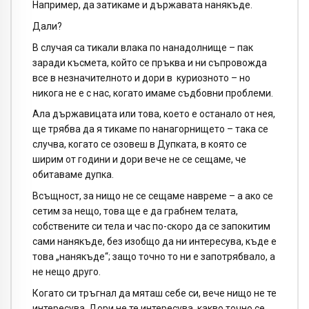
Например, да затикаме и държавата нанякъде.
Дали?
В случая са тикали влака по нанадолнище – пак
заради късмета, който се пръква и ни съпровожда
все в незначителното и дори в куриозното – но
никога не е с нас, когато имаме съдбовни проблеми.
Ала държавицата или това, което е останало от нея,
ще трябва да я тикаме по нанагорнището – така се
случва, когато се озовеш в Дупката, в която се
ширим от години и дори вече не се сещаме, че
обитаваме дупка.
Всъщност, за нищо не се сещаме навреме – а ако се
сетим за нещо, това ще е да грабнем телата,
собствените си тела и час по-скоро да се запокитим
сами нанякъде, без изобщо да ни интересува, къде е
това „нанякъде“; защо точно то ни е запотрябвало, а
не нещо друго.
Когато си тръгнал да мяташ себе си, вече нищо не те
интересува. Дори не те интересува, какво точно се