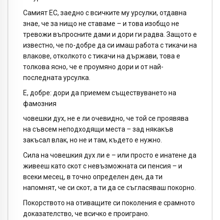
Самият ЕС, заедно с всичките му урсулки, отдавна
знае, че за нищо не ставаме – и това изобщо не
тревожи въпросните дами и дори ги радва. Защото е
известно, че по-добре да си имаш работа с тикачи на
влакове, отколкото с тикачи на държави, това е
толкова ясно, че е проумяно дори и от най-
последната урсулка.
Е, добре: дори да приемем съществуването на
фамозния
човешки дух, не е ли очевидно, че той се проявява
на съвсем неподходящи места – зад някакъв
закъсал влак, но не и там, където е нужно.
Сила на човешкия дух ли е – или просто е инатене да
живееш като скот с невъзможната си пенсия – и
всеки месец, в точно определен ден, да ти
напомнят, че си скот, а ти да се съгласяваш покорно.
Покорството на отиващите си поколения е срамното
доказателство, че всичко е проиграно.