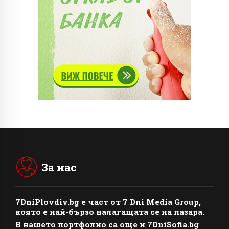
За нас
7DniPlovdiv.bg
e част от
7 Dni Media Group
,
която е най-бързо налагащата се на пазара.
В нашето портфолио са още и 7DniSofia.bg