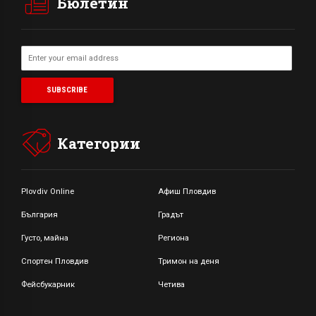
Бюлетин
Категории
Plovdiv Online
Афиш Пловдив
България
Градът
Густо, майна
Региона
Спортен Пловдив
Тримон на деня
Фейсбукарник
Четива