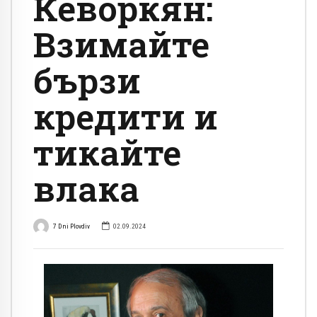
Кеворкян:
Взимайте
бързи
кредити и
тикайте
влака
7 Dni Plovdiv
02.09.2024