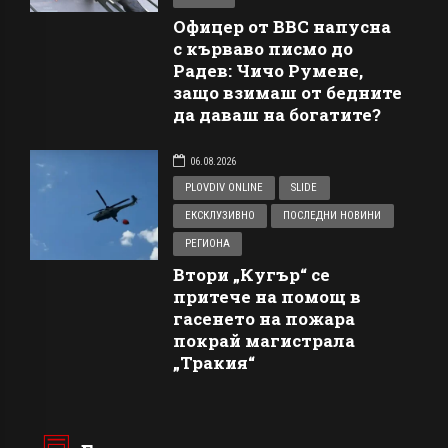
Офицер от ВВС напусна
с кърваво писмо до
Радев: Чичо Румене,
защо взимаш от бедните
да даваш на богатите?
06.08.2026
PLOVDIV ONLINE
SLIDE
ЕКСКЛУЗИВНО
ПОСЛЕДНИ НОВИНИ
РЕГИОНА
Втори „Кугър“ се
притече на помощ в
гасенето на пожара
покрай магистрала
„Тракия“