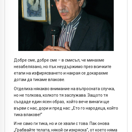
Добре сме, добре сме – в смисъл, че минахме
незабелязано, но пък неудържимо през всичките
етапи на изфирясването и накрая се докарахме
дотам да тикаме влакове.
Отделиха някакво внимание на въпросната случка,
но не толкова, колкото тя заслужава. Защото тя
създаде един ясен образ, който вече винаги ще
върви с нас, дори и пред нас: „Ето го народеца, който
тика влакове!“
И не само ги тика, но и се хвали с това. Пак онова
„Грабвайте телата, някой си изкряска“, от което няма