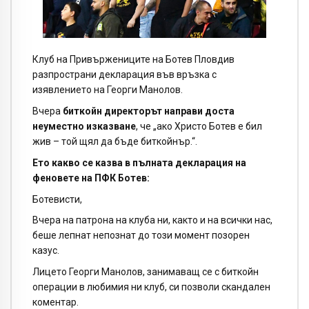
Клуб на Привържениците на Ботев Пловдив
разпространи декларация във връзка с
изявлението на Георги Манолов.
Вчера
биткойн директорът направи доста
неуместно изказване
, че „ако Христо Ботев е бил
жив – той щял да бъде биткойнър.“.
Ето какво се казва в пълната декларация на
феновете на ПФК Ботев:
Ботевисти,
Вчера на патрона на клуба ни, както и на всички нас,
беше лепнат непознат до този момент позорен
казус.
Лицето Георги Манолов, занимаващ се с биткойн
операции в любимия ни клуб, си позволи скандален
коментар.