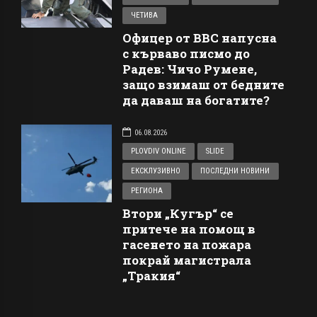
ЧЕТИВА
Офицер от ВВС напусна
с кърваво писмо до
Радев: Чичо Румене,
защо взимаш от бедните
да даваш на богатите?
06.08.2026
PLOVDIV ONLINE
SLIDE
ЕКСКЛУЗИВНО
ПОСЛЕДНИ НОВИНИ
РЕГИОНА
Втори „Кугър“ се
притече на помощ в
гасенето на пожара
покрай магистрала
„Тракия“