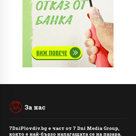
За нас
7DniPlovdiv.bg
e част от
7 Dni Media Group
,
която е най-бързо налагащата се на пазара.