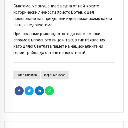
Смятаме, че внушение за една от най-ярките
исторически личности Христо Ботев, с цел
прокарване на определени идеи, независимо какви
са те, е недопустимо.
Призоваваме ръководството да вземе мерки
спрямо въпросното лице и такъв тип изявления
като цяло! Светлата памет на националните ни
герои трябва да остане непокътната!
Ботев Пловдив
Георги Манолов