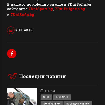
В нашето портфолио са още и 7DniSofia.bg
сайтовете
7DniSport.bg
,
7DniBulgaria.bg
и
7DniSofia.bg
КОНТАКТИ
Последни новини
06.08.2026
SLIDE
БЪЛГАРИЯ
ЕКСКЛУЗИВНО
ПОСЛЕДНИ НОВИНИ